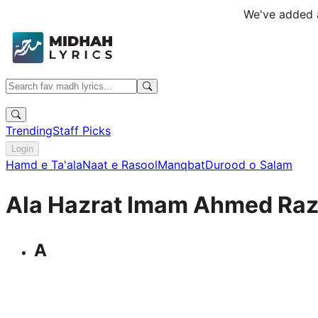
We've added a
Trending
Staff Picks
Login
Hamd e Ta'ala
Naat e Rasool
Manqbat
Durood o Salam
Ala Hazrat Imam Ahmed Raz
A