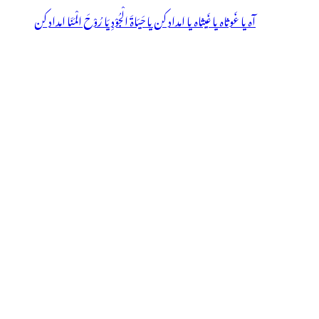
آہ یا غَوثاہ یا غَیثاہ یا امداد کن یا حَیَاۃَ الْجُوْدِ یَا رُوْحَ الْمَنَا امداد کن