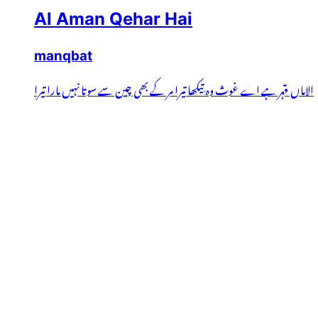
Al Aman Qehar Hai
manqbat
الاماں قہر ہے اے غوث وہ تِیکھا تیرا مر کے بھی چین سے سوتا نہیں مارا تیرا