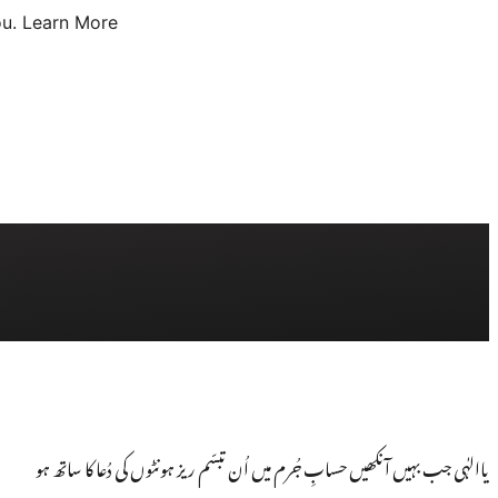
u.
Learn More
یاالہٰی جب بہیں آنکھیں حسابِ جُرم میں اُن تبسّم ریز ہونٹوں کی دُعا کا ساتھ ہو