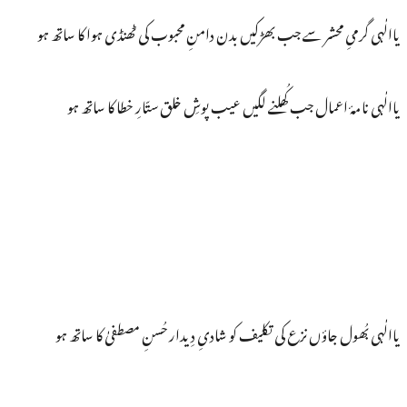
یاالٰہی گرمیِ محشر سے جب بھڑکیں بدن دامنِ محبوب کی ٹھنڈی ہوا کا ساتھ ہو
یاالٰہی نامۂ اعمال جب کُھلنے لگیں عیب پوشِ خلق ستّارِ خطا کا ساتھ ہو
یاالٰہی بُھول جاؤں نزع کی تکلیف کو شادیِ دِیدار حُسنِ مصطفیٰ کا ساتھ ہو