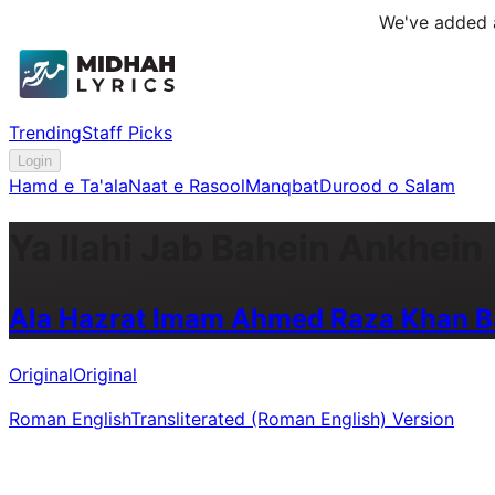
We've added a
Trending
Staff Picks
Login
Hamd e Ta'ala
Naat e Rasool
Manqbat
Durood o Salam
Ya Ilahi Jab Bahein Ankhein
Ala Hazrat Imam Ahmed Raza Khan Ba
Original
Original
Roman English
Transliterated (Roman English) Version