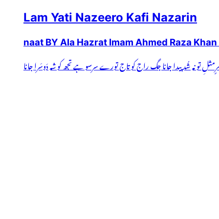
Lam Yati Nazeero Kafi Nazarin
naat BY Ala Hazrat Imam Ahmed Raza Khan 
ِیْ نَظَرٍمثلِ تو نہ شُد پیدا جانا جگ راج کو تاج تورے سرسو ہے تجھ کو شہ دَوسَرا جانا