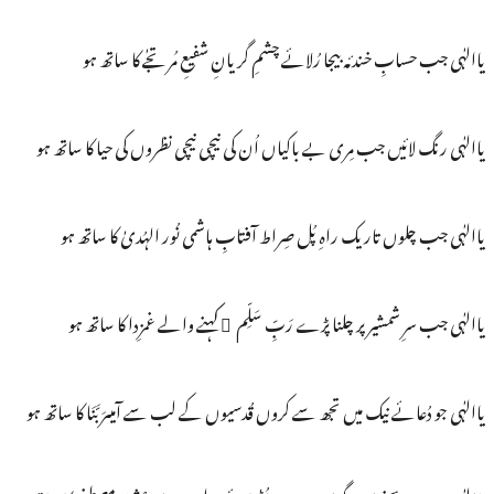
یاالہٰی جب حسابِ خندئہ بیجا رُلائے چشمِ گریانِ شفیعِ مُرتجٰے کا ساتھ ہو
یاالہٰی رنگ لائیں جب مِری بے باکیاں اُن کی نیچی نیچی نظروں کی حیا کا ساتھ ہو
یاالہٰی جب چلوں تاریک راہِ پُل صِراط آفتابِ ہاشمی نُور الہُدیٰ کا ساتھ ہو
یاالہٰی جب سرِ شمشیر پر چلنا پڑے رَبِّ سَلِّم ْکہنے والے غمزِدا کا ساتھ ہو
یاالہٰی جو دُعائے نیک میں تجھ سے کروں قُدسیوں کے لب سے آمیںرَبَّنَا کا ساتھ ہو