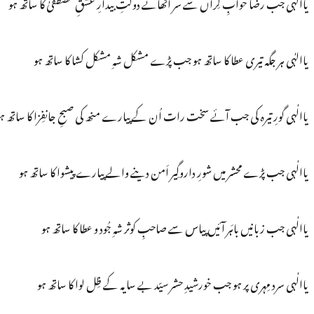
یاالہٰی جب رضاؔ خوابِ گِراں سے سر اُٹھائے دولتِ بیدارِ عشقِ مصطفیٰ کا ساتھ ہو
یاالہٰی ہر جگہ تیری عطا کا ساتھ ہو جب پڑے مشکل شہِ مشکل کشا کا ساتھ ہو
یاالٰہی گورِ تیرہ کی جب آئے سخت رات اُن کے پیارے منھ کی صبحِ جانفِزا کا ساتھ ہ
یاالٰہی جب پڑے محشر میں شورِ داروگِیر اَمن دینے والے پیارے پیشوا کا ساتھ ہو
یاالٰہی جب زبانیں باہَر آئیں پیاس سے صاحبِ کوثر شہِ جُود و عطا کا ساتھ ہو
یاالٰہی سرد مِہری پر ہو جب خورشیدِ حشر سیّد بے سایہ کے ظِل لوا کا ساتھ ہو