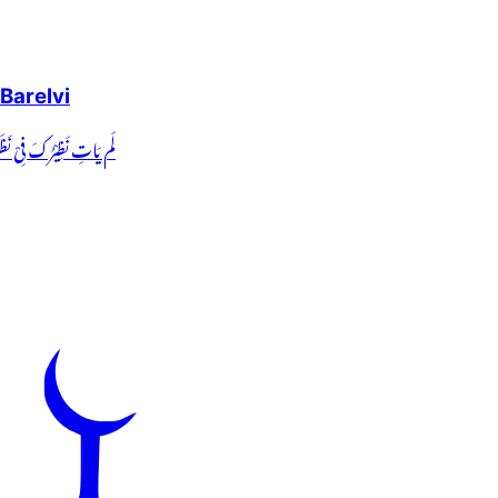
Barelvi
لَم یَاتِ نَظِیْرُکَ ف