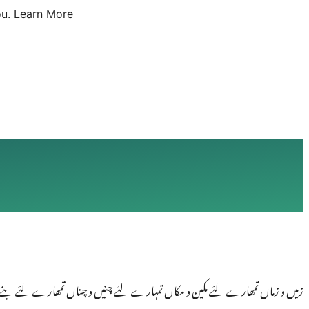
u.
Learn More
زمیں و زماں تمھارے لئے مکین و مکاں تمہارے لئے چنیں و چناں تمھارے لئے بنے