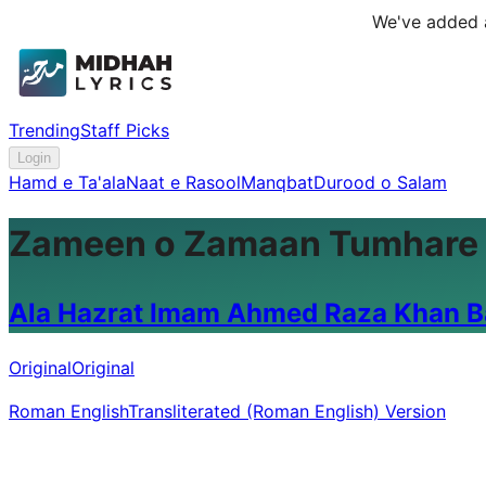
We've added a
Trending
Staff Picks
Login
Hamd e Ta'ala
Naat e Rasool
Manqbat
Durood o Salam
Zameen o Zamaan Tumhare 
Ala Hazrat Imam Ahmed Raza Khan Ba
Original
Original
Roman English
Transliterated (Roman English) Version