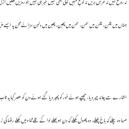
نہ روحِ امیں نہ عرشِ بریں نہ لوحِ مبیں کوئی بھی کہیں خبر ہی نہیں جو رمزیں کھلیں 
جناں میں چمن، چمن میں سمن، سمن میں پھبن، پھبن میں دلہن سزائے محن پہ ایسے من
اشارے سے چاند چیر دیا، چھپے ہوئے خور کو پھیر دیا گئے ہوئے دن کو عصر کیا یہ تا
صبا وہ چلے کہ باغ پھلے، وہ پھول کھلے کہ دن ہو بھلے لوا کے تلے ثناء میں کھلے رضؔا ک