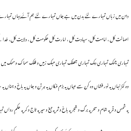
دہن میں زباں تمہارے لئے بدن میں ہے جاں تمہارے لئے ہم آئے یہاں تمہارے 
اصالت کل ، امامت کل، سیادت کل ، امارت کل حکومت کل ، ولایت کل، خدا ک
تمہاری چمک تمہاری دمک تمہاری جھلک تمہاری مہک زمیں و فلک سماک وسمک میں 
وہ کنز نہاں یہ نور فشاں وہ کن سے عیاں یہ بزم فکاں یہ ہر تن و جاں یہ باغ و جناں ی
یہ شمس و قمر یہ شام و سحر یہ برگ و شجر یہ باغ و ثمر یہ تبغ و سپر یہ تاج و کمر یہ حکمِ رواں