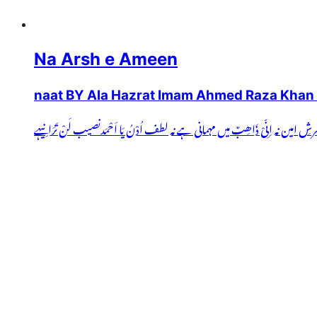
Na Arsh e Ameen
naat BY Ala Hazrat Imam Ahmed Raza Khan 
رشِ امین نہ اِنِّیْ ذَاھِبٌ میں مہمانی ہے نہ لطف اُدْنُ یَا اَحْمَدنصیب لَنْ تَرَانِیہے