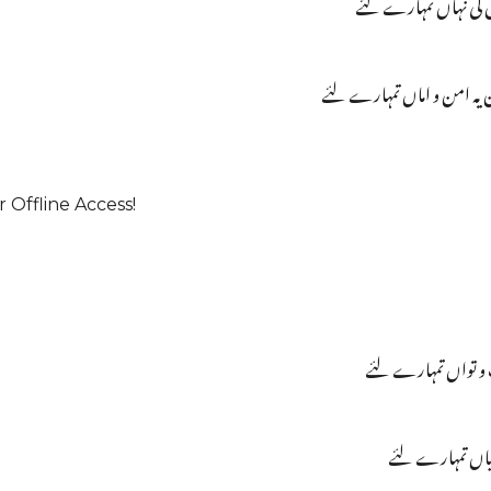
ازل کی نہاں تمہارے لئے
ن یہ امن و اماں تمہارے لئے
 Offline Access!
ب و تواں تمہارے لئے
ی زباں تمہارے لئے