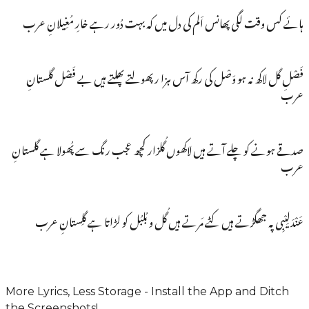
ہائے کس وقت لگی پھانس اَلم کی دل میں کہ بہت دُور رہے خارِ مُغِیلانِ عرب
فَصْلِ گل لاکھ نہ ہو وَصْل کی رکھ آس ہزا ر پھولتے پھلتے ہیں بے فَصْل گلستانِ
عرب
صدقے ہونے کو چلے آتے ہیں لاکھوں گُلزار کچھ عجب رنگ سے پُھولا ہے گلستانِ
عرب
عَنْدَلِیْبِی پہ جھگڑتے ہیں کٹے مَرتے ہیں گُل و بُلبُل کو لڑاتا ہے گلِستانِ عرب
More Lyrics, Less Storage - Install the App and Ditch
the Screenshots!