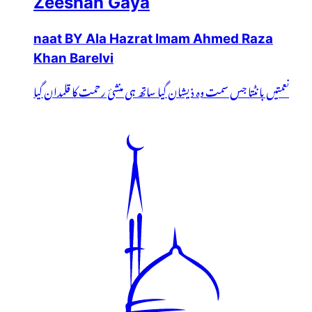
Zeeshan Gaya
naat BY Ala Hazrat Imam Ahmed Raza
Khan Barelvi
نعمتیں بانٹتا جس سمت وہ ذیشان گیا ساتھ ہی منشئ رحمت کا قلمدان گیا