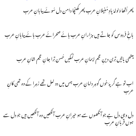
پھر اُٹھا وَلولۂ یادِ مُغِیلانِ عرب پھر کھنچا دامن دل سُوئے بیابانِ عرب
باغِ فردوس کو جاتے ہیں ہزارانِ عرب ہائے صحرائے عرب ہائے بیابانِ عرب
میٹھی باتیں تِری دینِ عجم ایمانِ عرب نَمکیں حُسن تِرا جانِ عجم شانِ عرب
اب تو ہے گریۂ خوں گوہر دامانِ عرب جس میں دو لعل تھے زہرا کے وہ تھی کانِ
عرب
دل وہی دل ہے جو آنکھوں سے ہو حیرانِ عرب آنکھیں وہ آنکھیں ہیں جو دل سے
ہوں قربانِ عرب