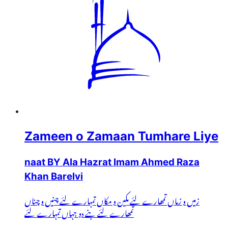
Zameen o Zamaan Tumhare Liye
naat BY Ala Hazrat Imam Ahmed Raza
Khan Barelvi
زمیں و زماں تمھارے لئے مکین و مکاں تمہارے لئے چنیں و چناں
تمھارے لئے بنے دو جہاں تمہارے لئے