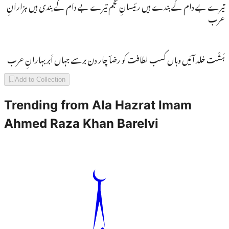
تیرے بے دام کے بندے ہیں رئیسانِ عجم تیرے بے دام کے بندی ہیں ہزارانِ
عرب
ہَشْت خلد آئیں وہاں کسب لطافت کو رضاؔ چار دن برسے جہاں اَبر بہارانِ عرب
Add to Collection
Trending from
Ala Hazrat Imam
Ahmed Raza Khan Barelvi