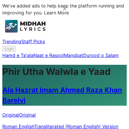
We've added ads to help keep the platform running and
improving for you.
Learn More
Trending
Staff Picks
Login
Hamd e Ta'ala
Naat e Rasool
Manqbat
Durood o Salam
Phir Utha Walwla e Yaad
Ala Hazrat Imam Ahmed Raza Khan
Barelvi
Original
Original
Roman English
Transliterated (Roman English) Version