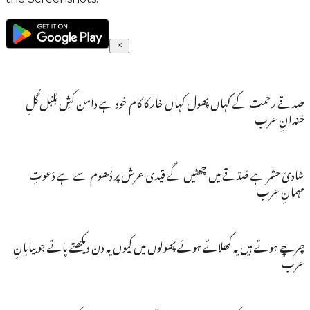
صدقے رحمت کے کہاں پھول کہاں خار کا کام خود ہے دامن کشِ بُلبُل گُلِ
خندانِ عرب
شادیَ حشر ہے صَدْقے میں چھٹیں گے قیدی عرش پر دُھوم سے ہے دَعوتِ
مہمانِ عرب
چرچے ہوتے ہیں یہ کمھلائے ہوئے پھولوں میں کیوں یہ دن دیکھتے پاتے جو بیابانِ
عرب