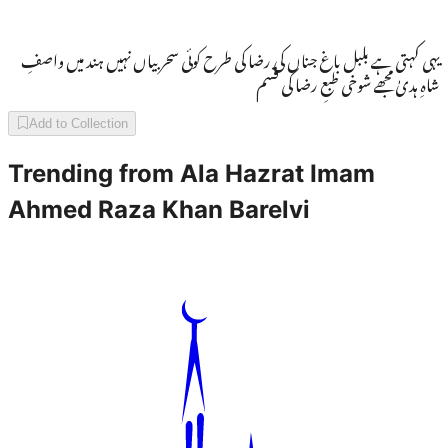
یہی کہتی ہے بلبل باغ جناں کی رضا کی طرح کوئی سحر بیاں نہیں ہند میں واصفِ
شاہِ ہدیٰ مجھے شوخی طبعِ رضا کی قسم
Add to Collection
Trending from
Ala Hazrat Imam
Ahmed Raza Khan Barelvi