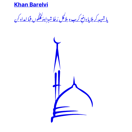
Khan Barelvi
یا شہیدِ کربلا یا دافعِ کرب و بلا گُل رُخَا شہزادۂ گُلگُوں قَبا امداد کن