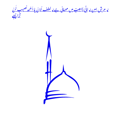
نہ عرشِ امین نہ اِنِّیْ ذَاھِبٌ میں مہمانی ہے نہ لطف اُدْنُ یَا اَحْمَدنصیب لَنْ
تَرَانِیہے