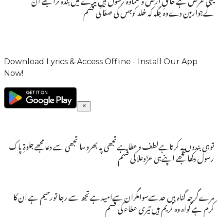
کےجوارمین دےوہ جگہ کہ خلد کوجس کی صفا کی قسم
Download Lyrics & Access Offline - Install Our App
Now!
توہی بندوں پہ کرتاہےلطف و عطاہےتجھی پہ بھروسا تجھی سے دعا مجھےجلوۃِ پاک
رسول دکھا تجھے اپنےہی عزّوعلا کی قسم
مرےگرچہ گناہ ہیں حدسےسوامگران سےامیدہےتجھ سے رجا تورحیم ہے ان کا
کرم ہے گواہ وہ کریم ہیں تیری عطاء کی قسم