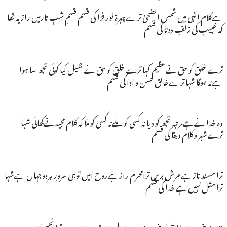
ہےکلام الہٰی میں شمس الضحیٰ ترےچہرۃ نور فزا کی قسم قسمِ شبِ تارمیں راز یہ تھا
کہ حبیب کی زلفِ دوتا کی قسم
ترے خلق کو حق نےعظیم کہا ترے خلق کو حق نے جمیل کیا کوئی تجھ سا ہوا
ہےنہ ہوگا شہا ترےخالق حسن و ادا کی قسم
وہ خدا نےہےمرتبہ تجھ کو دیا نہ کسی کو ملےنہ کسی کو ملا کہ کلام مجیدنےکھائی شہا
ترےشہر و کلام وبقا کی قسم
ترا مسند نازہےعرش بریں ترامحرم رازہےروح امیں توہی سرورِ ہردوجہاں ہےشہا
ترا مثل نہیں ہے خدا کی قسم
یہی عرض ہے خالقِ ارض و سماوہ رسول ہیں تیرے میں بندہ ترا نجھے ان