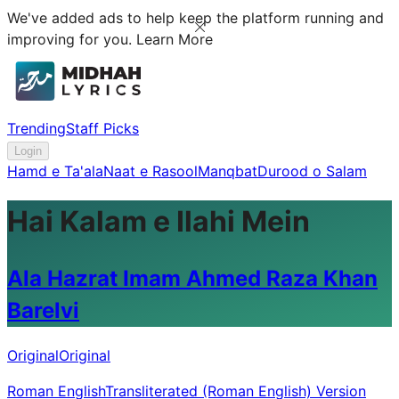
We've added ads to help keep the platform running and
improving for you.
Learn More
Trending
Staff Picks
Login
Hamd e Ta'ala
Naat e Rasool
Manqbat
Durood o Salam
Hai Kalam e Ilahi Mein
Ala Hazrat Imam Ahmed Raza Khan
Barelvi
Original
Original
Roman English
Transliterated (Roman English) Version