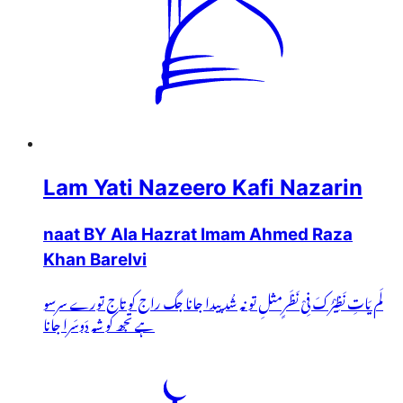
Lam Yati Nazeero Kafi Nazarin
naat BY Ala Hazrat Imam Ahmed Raza
Khan Barelvi
لَم یَاتِ نَظِیْرُکَ فِیْ نَظَرٍمثلِ تو نہ شُد پیدا جانا جگ راج کو تاج تورے سرسو
ہے تجھ کو شہ دَوسَرا جانا