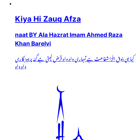
Kiya Hi Zauq Afza
naat BY Ala Hazrat Imam Ahmed Raza
Khan Barelvi
کیا ہی ذوق افزا شفاعت ہے تمہاری واہ واہ قرض لیتی ہے گنہ پرہیز گاری
واہ واہ