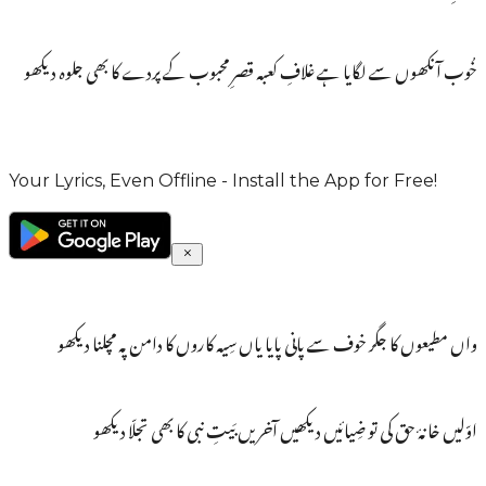
خُوب آنکھوں سے لگایا ہے غلافِ کعبہ قصرِ محبوب کے پردے کا بھی جلوہ دیکھو
Your Lyrics, Even Offline - Install the App for Free!
واں مطیعوں کا جگر خوف سے پانی پایا یاں سِیہ کاروں کا دامن پہ مچلنا دیکھو
اوّلیں خانۂ حق کی تو ضِیائیں دیکھیں آخریں بَیتِ نبی کا بھی تجلّا دیکھو