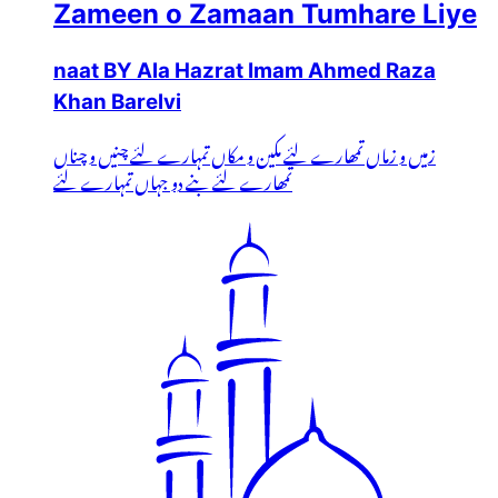
Zameen o Zamaan Tumhare Liye
naat BY Ala Hazrat Imam Ahmed Raza
Khan Barelvi
زمیں و زماں تمھارے لئے مکین و مکاں تمہارے لئے چنیں و چناں
تمھارے لئے بنے دو جہاں تمہارے لئے