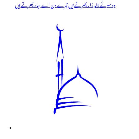
وہ سوئے لالہ زار پھرتے ہیں تیرے دن اے بہار پھرتے ہیں