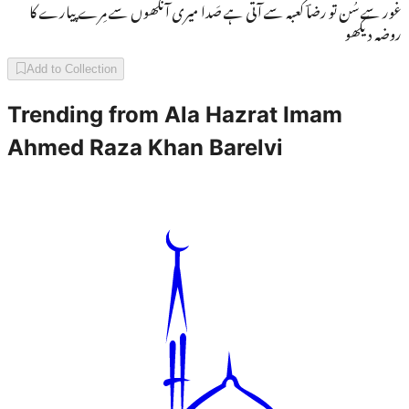
غور سے سُن تو رضاؔ کعبہ سے آتی ہے صَدا میری آنکھوں سے مِرے پیارے کا
روضہ دیکھو
Add to Collection
Trending from
Ala Hazrat Imam
Ahmed Raza Khan Barelvi