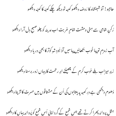
حاجیو! آؤ شہنشاہ کا رَوضہ دیکھو کعبہ تو دیکھ چکے کعبَہ کا کعبَہ دیکھو
رُکنِ شامی سے مِٹی وحشت شامِ غربت اب مَدینہ کو چلو صبحِ دِل آرا دیکھو
آبِ زمزم تو پِیا خُوب بجھائیں پیاسیں آؤ جُودِ شہِ کوثر کا بھی دریا دیکھو
زیرِ میزاب مِلے خوب کرم کے چھینٹے ابرِ رحمت کا یہاں زور برسنا دیکھو
دُھوم دیکھی ہے درِ کعبہ پہ بیتابوں کی اُن کے مشتاقوں میں حسرت کا تڑپنا دیکھو
مِثلِ پروانہ پِھرا کرتے تھے جس شمع کے گِرد اپنی اُس شمع کو پَروانہ یہاں کا دیکھو