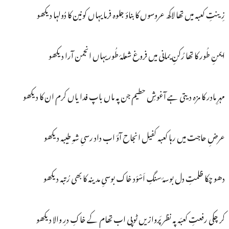
زِینتِ کعبہ میں تھا لاکھ عروسوں کا بناؤ جلوہ فرما یہاں کونین کا دُولہا دیکھو
ایمنِ طُور کا تھا رُکنِ یمانی میں فروغ شعلۂ طُور یہاں انجمن آرا دیکھو
مہرِ مادر کا مزہ دیتی ہے آغوشِ حطیم جن پہ ماں باپ فدا یاں کرم ان کا دیکھو
عرضِ حاجت میں رہا کعبہ کفیل انجاح آؤ اب داد رسیِ شہِ طیبہ دیکھو
دھو چکا ظلمتِ دل بوسۂ سنگِ اَسْوَد خاک بوسیِ مدینہ کا بھی رُتبہ دیکھو
کر چکی رفعتِ کعبَہ پہ نظر پَروازیں ٹوپی اب تھام کے خاکِ درِ والا دیکھو