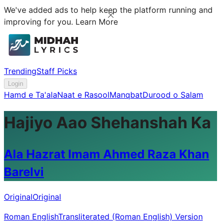
We've added ads to help keep the platform running and
improving for you.
Learn More
Trending
Staff Picks
Login
Hamd e Ta'ala
Naat e Rasool
Manqbat
Durood o Salam
Hajiyo Aao Shehanshah Ka
Ala Hazrat Imam Ahmed Raza Khan
Barelvi
Original
Original
Roman English
Transliterated (Roman English) Version