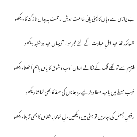
بے نیازی سے وہاں کانپتی پائی طاعت جوشِ رحمت پہ یہاں ناز گنہ کا دیکھو
جمعۂ مکہ تھا عید اہلِ عبادت کے لئے مجرمو! آؤ یہاں عید دوشنبہ دیکھو
ملتزم سے تو گلے لگ کے نکالے ارماں ادب و شوق کا یاں باہم اُلجھنا دیکھو
خوب مسعٰے میں بامید صفا دوڑ لیے رہِ جاناں کی صفا کا بھی تماشا دیکھو
رقصِ بِسمل کی بہاریں تو مِنٰی میں دیکھیں دلِ خوننابہ فشاں کا بھی تڑپنا دیکھو