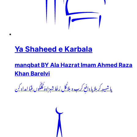
Ya Shaheed e Karbala
manqbat BY Ala Hazrat Imam Ahmed Raza
Khan Barelvi
یا شہیدِ کربلا یا دافعِ کرب و بلا گُل رُخَا شہزادۂ گُلگُوں قَبا امداد کن