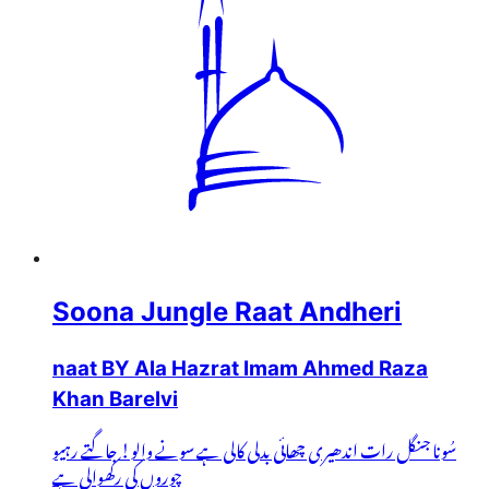
Soona Jungle Raat Andheri
naat BY Ala Hazrat Imam Ahmed Raza
Khan Barelvi
سُونا جنگل رات اندھیری چھائی بدلی کالی ہے سونے والو! جاگتے رہیو
چوروں کی رکھوالی ہے