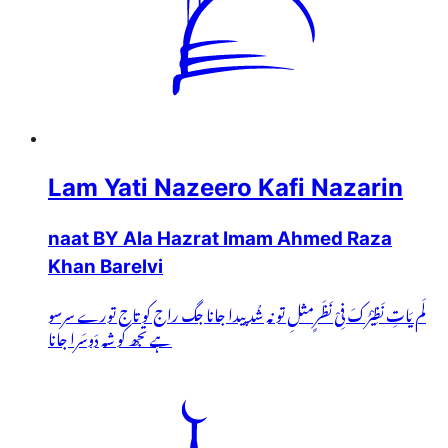
Lam Yati Nazeero Kafi Nazarin
naat BY Ala Hazrat Imam Ahmed Raza
Khan Barelvi
لَم یَاتِ نَظِیْرُکَ فِیْ نَظَرٍمثلِ تو نہ شُد پیدا جانا جگ راج کو تاج تورے سرسو
ہے تجھ کو شہ دَوسَرا جانا