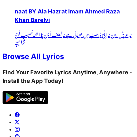
naat BY Ala Hazrat Imam Ahmed Raza
Khan Barelvi
نہ عرشِ امین نہ اِنِّیْ ذَاھِبٌ میں مہمانی ہے نہ لطف اُدْنُ یَا اَحْمَدنصیب لَنْ
تَرَانِیہے
Browse All Lyrics
Find Your Favorite Lyrics Anytime, Anywhere -
Install the App Today!