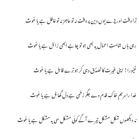
تِرا وقت اور پڑے یوں دین پر وقت نہ تو عاجز نہ تو غافل ہے یا غوث
رہی ہاں شامتِ اعمال یہ بھی جو تو چاہے ابھی زائل ہے یا غوث
غَیُورا! اپنی غیرت کا تَصَدُّق وہی کر جو تِرے قابل ہے یا غوث
خدا را مرہمِ خاکِ قدم دے جگر زخمی ہے دل گھائل ہے یا غوث
نہ دیکھوں شکلِ مشکل تیرے آگے کوئی مشکل سی یہ مشکل ہے یا غوث