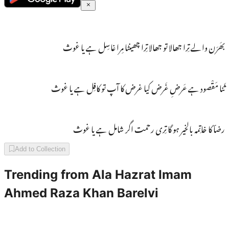
بھَرَن والے تِرا جھالا تو جھالا تِرا چھینٹا مِرا غاسِل ہے یا غوث
ثَنا مَقْصود ہے عَرضِ غَرض کیا غرض کا آپ تو کافِل ہے یا غوث
رضاؔ کا خاتِمہ بالخیر ہو گا تِری رحمت اگر شامل ہے یا غوث
Add to Collection
Trending from
Ala Hazrat Imam
Ahmed Raza Khan Barelvi