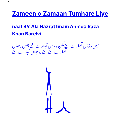
Zameen o Zamaan Tumhare Liye
naat BY Ala Hazrat Imam Ahmed Raza
Khan Barelvi
زمیں و زماں تمھارے لئے مکین و مکاں تمہارے لئے چنیں و چناں
تمھارے لئے بنے دو جہاں تمہارے لئے