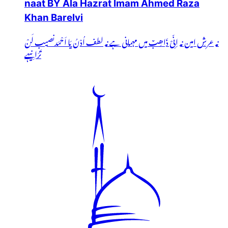
naat BY Ala Hazrat Imam Ahmed Raza
Khan Barelvi
نہ عرشِ امین نہ اِنِّیْ ذَاھِبٌ میں مہمانی ہے نہ لطف اُدْنُ یَا اَحْمَدنصیب لَنْ
تَرَانِیہے