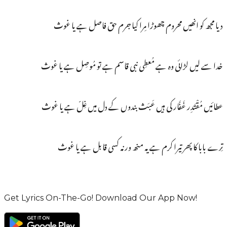
دیا مجھ کو انھیں محروم چھوڑا مِرا کیا جرم حق فاصل ہے یا غوث
خدا سے لیں لڑائی وہ ہے مُعطِی نبی قاسم ہے تو مُوصِل ہے یا غوث
عطائیں مُقْتَدِر غَفَّار کی ہیں عَبَث بندوں کے دل میں غِلّ ہے یا غوث
تِرے بابا کا پھر تیرا کرم ہے یہ منھ ورنہ کسی قابل ہے یا غوث
Get Lyrics On-The-Go! Download Our App Now!