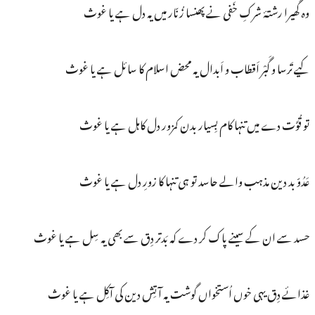
وہ گھیرا رشتۂ شرکِ خَفی نے پھنسا زُنّار میں یہ دل ہے یا غوث
کیے تَرسا و گَبْر اَقطاب و اَبدال یہ محض اسلام کا سائل ہے یا غوث
تو قُوَّت دے میں تنہا کام بِسیار بدن کمزور دل کاہل ہے یا غوث
عَدُوّ بد دین مذہب والے حاسد تو ہی تنہا کا زورِ دل ہے یا غوث
حسد سے ان کے سینے پاک کر دے کہ بَدتر دِق سے بھی یہ سِل ہے یا غوث
غذائے دِق یہی خوں اُستخواں گوشت یہ آتِش دین کی آکِل ہے یا غوث