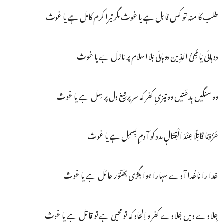
طلب کا منہ تو کس قابل ہے یا غوث مگر تیرا کرم کامل ہے یا غوث
دوہائی یَا مُحِیُّ الدِّین دوہائی بَلا اسلام پر نازل ہے یا غوث
وہ سنگیں بِدعَتیں وہ تیزیِ کفر کہ سر پر تِیغ دل پر سِل ہے یا غوث
عَزُوْمًا قَاتِلًا عِنْدَ الْقِتَالٖ مدد کو آ دمِ بِسمِل ہے یا غوث
خدا را ناخُدا آ دے سہارا ہوا بگڑی بھَنْوَر حائل ہے یا غوث
جِلا دے دیں جَلا دے کفر و اِلحاد کہ تو محیٖی ہے تو قاتل ہے یا غوث