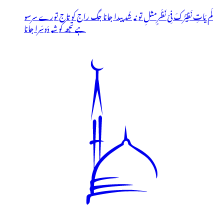
لَم یَاتِ نَظِیْرُکَ فِیْ نَظَرٍمثلِ تو نہ شُد پیدا جانا جگ راج کو تاج تورے سرسو
ہے تجھ کو شہ دَوسَرا جانا