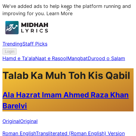
We've added ads to help keep the platform running and
improving for you.
Learn More
Trending
Staff Picks
Login
Hamd e Ta'ala
Naat e Rasool
Manqbat
Durood o Salam
Talab Ka Muh Toh Kis Qabil
Ala Hazrat Imam Ahmed Raza Khan
Barelvi
Original
Original
Roman English
Transliterated (Roman English) Version