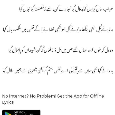
خراب حال کیا دِل کو پُرمَلال کیا تمہارے کُوچہ سے رُخصت کیا نہال کیا
نہ رُوئے گُل ابھی دیکھا نہ بُوئے گُل سُونگھی قضا نے لا کے قفس میں شکستہ بال کیا
وہ دل کہ خوں شدہ ارماں تھے جس میں مل ڈالا فُغاں کہ گورِ شہیداں کو پائمال کیا
یہ رائے کیا تھی وہاں سے پلٹنے کی اے نفس سِتم گر اُلٹی چُھری سے ہمیں حلال کیا
No Internet? No Problem! Get the App for Offline
Lyrics!