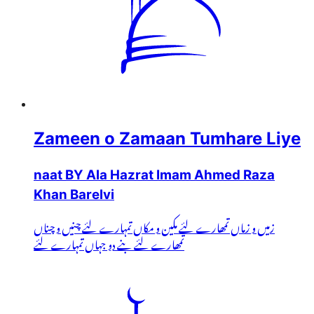
Zameen o Zamaan Tumhare Liye
naat BY Ala Hazrat Imam Ahmed Raza
Khan Barelvi
زمیں و زماں تمھارے لئے مکین و مکاں تمہارے لئے چنیں و چناں
تمھارے لئے بنے دو جہاں تمہارے لئے