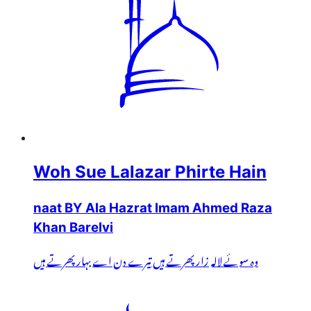
Woh Sue Lalazar Phirte Hain
naat BY Ala Hazrat Imam Ahmed Raza
Khan Barelvi
وہ سوئے لالہ زار پھرتے ہیں تیرے دن اے بہار پھرتے ہیں