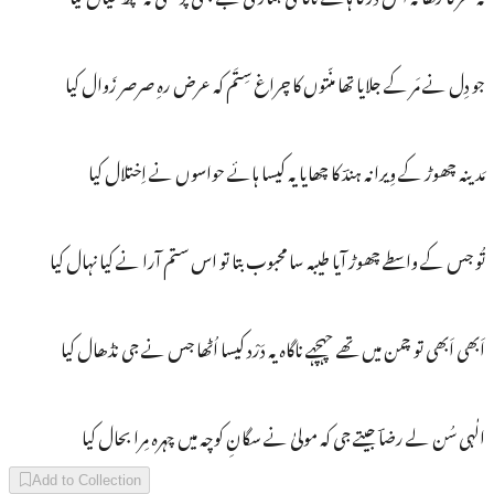
جو دِل نے مَر کے جلایا تھا منّتوں کا چراغ سِتَم کہ عرض رہِ صرصر زَوال کیا
مَدینہ چھوڑ کے وِیرانہ ہندؔ کا چھایا یہ کیسا ہائے حواسوں نے اِختلال کیا
تُو جس کے واسطے چھوڑ آیا طیبہ سا محبوب بتا تو اس ستم آرا نے کیا نہال کیا
اَبھی اَبھی تو چمن میں تھے چہچہے ناگاہ یہ دَرْد کیسا اُٹھا جس نے جی نڈھال کیا
الٰہی سُن لے رضاؔ جیتے جی کہ مولیٰ نے سگانِ کوچہ میں چہرہ مِرا بحال کیا
Add to Collection