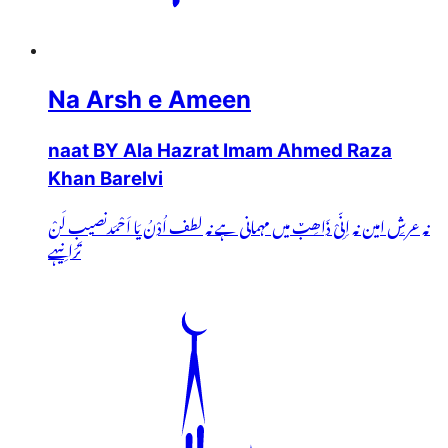
Na Arsh e Ameen
naat BY Ala Hazrat Imam Ahmed Raza
Khan Barelvi
نہ عرشِ امین نہ اِنِّیْ ذَاھِبٌ میں مہمانی ہے نہ لطف اُدْنُ یَا اَحْمَدنصیب لَنْ
تَرَانِیہے