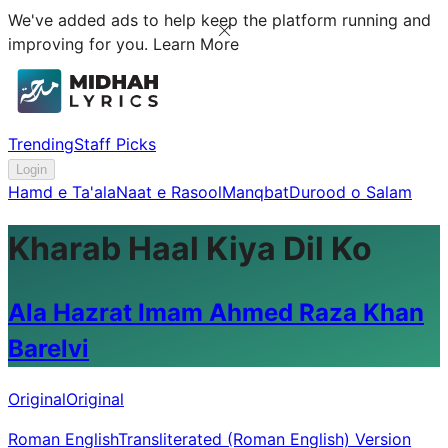
We've added ads to help keep the platform running and
improving for you.
Learn More
Trending
Staff Picks
Login
Hamd e Ta'ala
Naat e Rasool
Manqbat
Durood o Salam
Kharab Haal Kiya Dil Ko
Ala Hazrat Imam Ahmed Raza Khan
Barelvi
Original
Original
Roman English
Transliterated (Roman English) Version