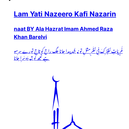
Lam Yati Nazeero Kafi Nazarin
naat BY Ala Hazrat Imam Ahmed Raza
Khan Barelvi
لَم یَاتِ نَظِیْرُکَ فِیْ نَظَرٍمثلِ تو نہ شُد پیدا جانا جگ راج کو تاج تورے سرسو
ہے تجھ کو شہ دَوسَرا جانا