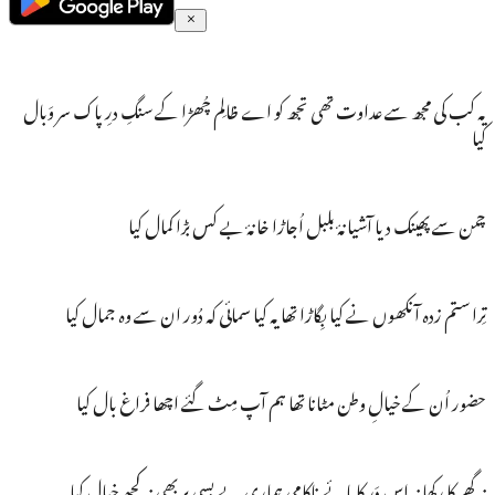
یہ کب کی مجھ سے عداوت تھی تجھ کو اے ظالِم چُھڑا کے سنگِ درِ پاک سر وَبال
کیا
چمن سے پھینک دیا آشیانۂ بلبل اُجاڑا خانۂ بے کس بڑا کمال کیا
تِرا ستم زدہ آنکھوں نے کیا بِگاڑا تھا یہ کیا سمائی کہ دُور ان سے وہ جمال کیا
حضور اُن کے خیالِ وطن مٹانا تھا ہم آپ مِٹ گئے اچھا فراغ بال کیا
نہ گھر کا رکھا نہ اس دَر کا ہائے ناکامی ہماری بے بسی پر بھی نہ کچھ خیال کیا