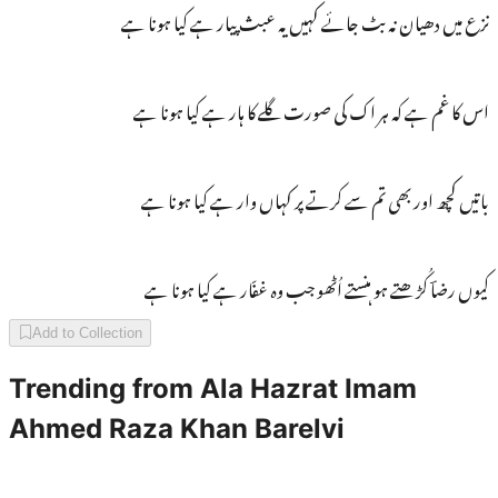
نزع میں دھیان نہ بٹ جائے کہیں یہ عبث پیار ہے کیا ہونا ہے
اس کا غم ہے کہ ہر اک کی صورت گلے کا ہار ہے کیا ہونا ہے
باتیں کچھ اور بھی تم سے کرتے پر کہاں وار ہے کیا ہونا ہے
کیوں رضاؔ کُڑھتے ہو ہنستے اُٹھو جب وہ غفّار ہے کیا ہونا ہے
Add to Collection
Trending from
Ala Hazrat Imam
Ahmed Raza Khan Barelvi