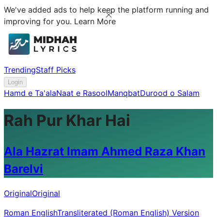
We've added ads to help keep the platform running and
improving for you.
Learn More
Trending
Staff Picks
Login
Hamd e Ta'ala
Naat e Rasool
Manqbat
Durood o Salam
Rah Pur Khar Hai
Ala Hazrat Imam Ahmed Raza Khan
Barelvi
Original
Original
Roman English
Transliterated (Roman English) Version