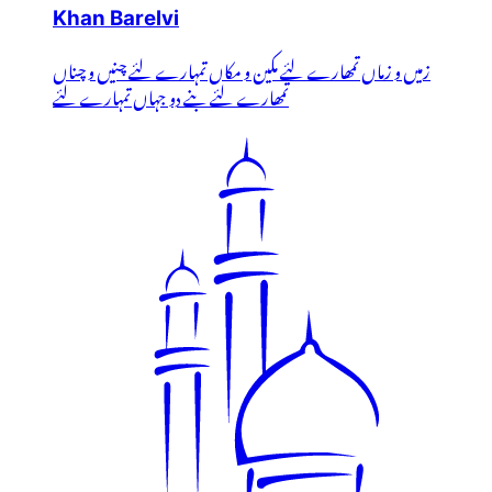
Khan Barelvi
زمیں و زماں تمھارے لئے مکین و مکاں تمہارے لئے چنیں و چناں
تمھارے لئے بنے دو جہاں تمہارے لئے