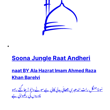
Soona Jungle Raat Andheri
naat BY Ala Hazrat Imam Ahmed Raza
Khan Barelvi
سُونا جنگل رات اندھیری چھائی بدلی کالی ہے سونے والو! جاگتے رہیو
چوروں کی رکھوالی ہے