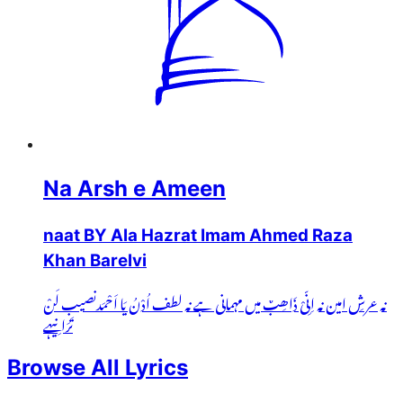
Na Arsh e Ameen
naat BY Ala Hazrat Imam Ahmed Raza
Khan Barelvi
نہ عرشِ امین نہ اِنِّیْ ذَاھِبٌ میں مہمانی ہے نہ لطف اُدْنُ یَا اَحْمَدنصیب لَنْ
تَرَانِیہے
Browse All Lyrics