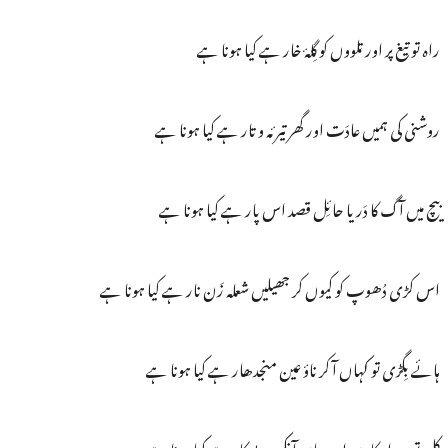
راہ تو تیغ پر اور تلووں کو گِلۂ خار ہے کیا ہونا ہے
روشنی کی ہمیں عادَت اور گھر تیرئہ و تار ہے کیا ہونا ہے
بیچ میں آگ کا دَریا حائِل قصد اس پار ہے کیا ہونا ہے
اس کڑی دُھوپ کو کیوں کر جھیلیں شعلہ زَن نار ہے کیا ہونا ہے
ہائے بِگڑی تو کہاں آ کر ناؤ عین منجدھار ہے کیا ہونا ہے
کل تو دیدار کا دن اور یہاں آنکھ بے کار ہے کیا ہونا ہے