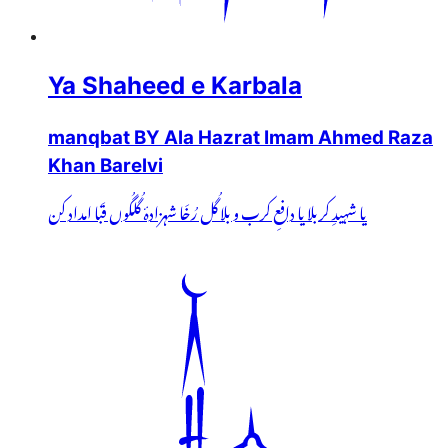
Ya Shaheed e Karbala
manqbat BY Ala Hazrat Imam Ahmed Raza
Khan Barelvi
یا شہیدِ کربلا یا دافعِ کرب و بلا گُل رُخَا شہزادۂ گُلگُوں قَبا امداد کن