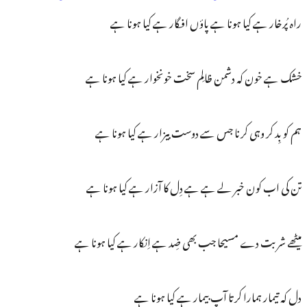
راہ پُرخار ہے کیا ہونا ہے پاؤں افگار ہے کیا ہونا ہے
خشک ہے خون کہ دشمن ظالِم سخت خونخوار ہے کیا ہونا ہے
ہم کو بِد کر وہی کرنا جس سے دوست بیزار ہے کیا ہونا ہے
تن کی اب کون خبر لے ہے ہے دِل کا آزار ہے کیا ہونا ہے
میٹھے شربت دے مسیحا جب بھی ضِد ہے اِنکار ہے کیا ہونا ہے
دل کہ تیمار ہمارا کرتا آپ بیمار ہے کیا ہونا ہے