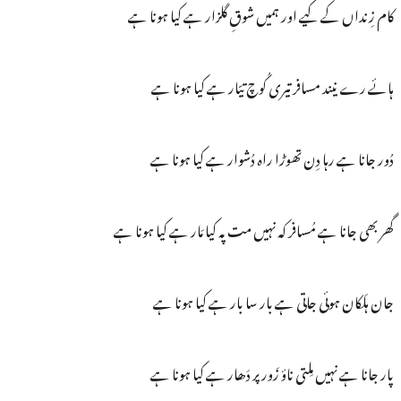
کام زِنداں کے کیے اور ہمیں شوقِ گلزار ہے کیا ہونا ہے
ہائے رے نیند مسافر تیری کُوچ تیّار ہے کیا ہونا ہے
دُور جانا ہے رہا دِن تھوڑا راہ دُشوار ہے کیا ہونا ہے
گھر بھی جانا ہے مُسافر کہ نہیں مت پہ کیا مَار ہے کیا ہونا ہے
جان ہَلکان ہوئی جاتی ہے بار سا بار ہے کیا ہونا ہے
پار جانا ہے نہیں مِلتی ناؤ زَور پر دَھار ہے کیا ہونا ہے