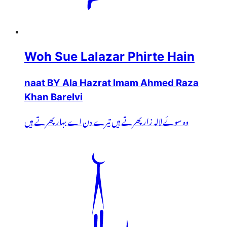
Woh Sue Lalazar Phirte Hain
naat BY Ala Hazrat Imam Ahmed Raza
Khan Barelvi
وہ سوئے لالہ زار پھرتے ہیں تیرے دن اے بہار پھرتے ہیں