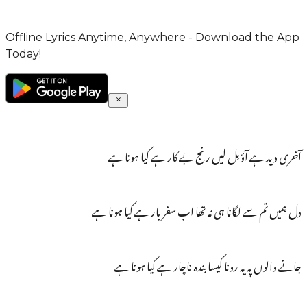
Offline Lyrics Anytime, Anywhere - Download the App
Today!
آخری دید ہے آؤ مِل لیں رنج بے کار ہے کیا ہونا ہے
دل ہمیں تم سے لگانا ہی نہ تھا اب سفر بار ہے کیا ہونا ہے
جانے والوں پہ یہ رونا کیسا بندہ ناچار ہے کیا ہونا ہے