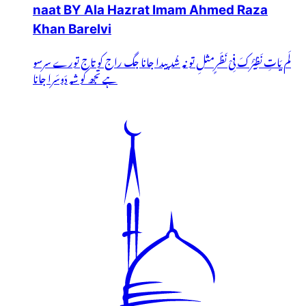
naat BY Ala Hazrat Imam Ahmed Raza
Khan Barelvi
لَم یَاتِ نَظِیْرُکَ فِیْ نَظَرٍمثلِ تو نہ شُد پیدا جانا جگ راج کو تاج تورے سرسو
ہے تجھ کو شہ دَوسَرا جانا