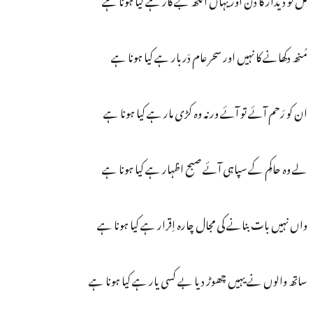
مُنھ دکھانے کا نہیں اور سحر عام دَربار ہے کیا ہونا ہے
ان کو رَحم آئے تو آئے ورنہ وہ کڑی مار ہے کیا ہونا ہے
لے وہ حاکِم کے سپاہی آئے صبح اظہار ہے کیا ہونا ہے
واں نہیں بات بنانے کی مجال چارہ اِقرار ہے کیا ہونا ہے
ساتھ والوں نے یہیں چھوڑ دیا بے کسی یار ہے کیا ہونا ہے