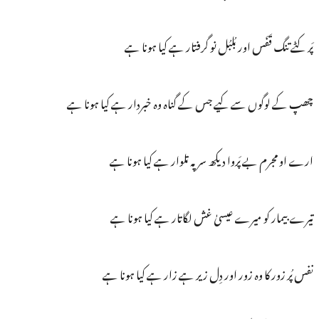
پَر کٹے تنگ قَفَس اور بُلبُل نو گرفتار ہے کیا ہونا ہے
چھپ کے لوگوں سے کیے جس کے گناہ وہ خبردار ہے کیا ہونا ہے
ارے او مجرم بے پَروا دیکھ سر پہ تلوار ہے کیا ہونا ہے
تیرے بیمار کو میرے عیسیٰ غش لگاتار ہے کیا ہونا ہے
نفس پُر زور کا وہ زور اور دِل زیر ہے زار ہے کیا ہونا ہے