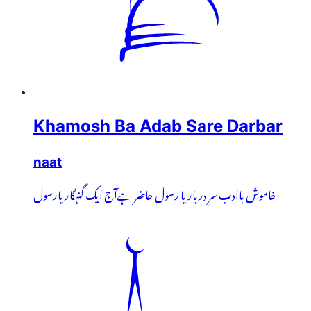
Khamosh Ba Adab Sare Darbar
naat
خاموش باادب سرِ دربار یا رسول حاضر ہےآج ایک گنہگار یارسول