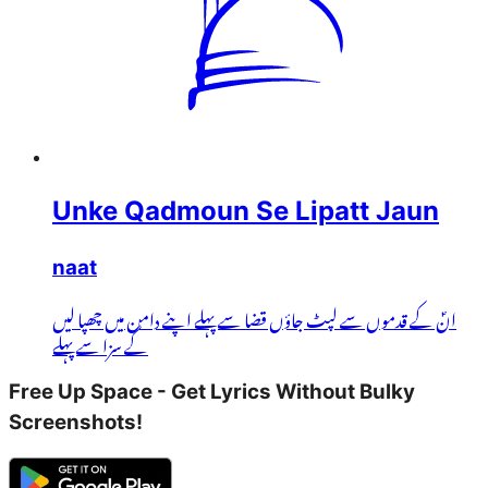
Unke Qadmoun Se Lipatt Jaun
naat
انؐ کے قدموں سے لپٹ جاؤں قضا سے پہلے اپنے دامن میں چھپا لیں
گے سزا سے پہلے
Free Up Space - Get Lyrics Without Bulky
Screenshots!