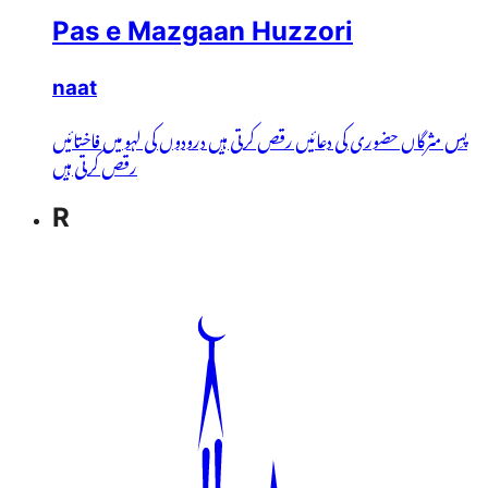
Pas e Mazgaan Huzzori
naat
پسِ مثرگاں حضوری کی دعائیں رقص کرتی ہیں درودوں کی لہو میں فاختائیں
رقص کرتی ہیں
R