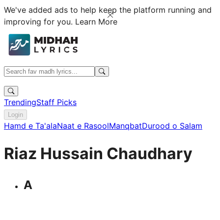
We've added ads to help keep the platform running and
improving for you.
Learn More
Trending
Staff Picks
Login
Hamd e Ta'ala
Naat e Rasool
Manqbat
Durood o Salam
Riaz Hussain Chaudhary
A