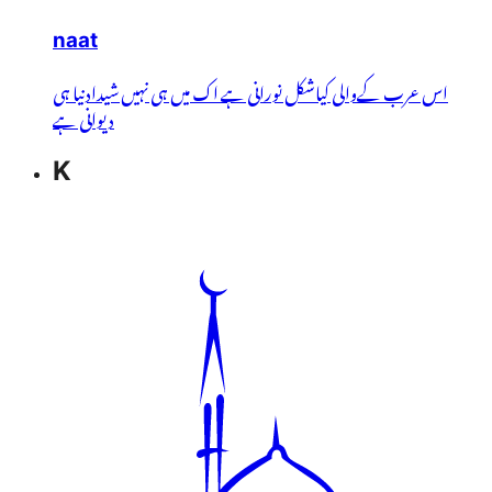
naat
اس عرب کےوالی کیاشکل نورانی ہے اک میں ہی نہیں شیدادنیا ہی
دیوانی ہے
K