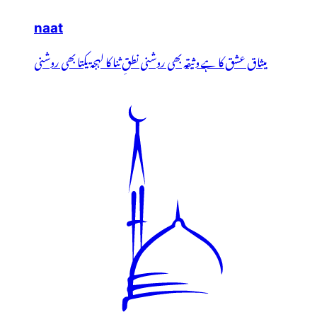
naat
میثاق عشق کا ہے وثیقہ بھی روشنی نطقِ ثنا کا لہجۃ یکتا بھی روشنی