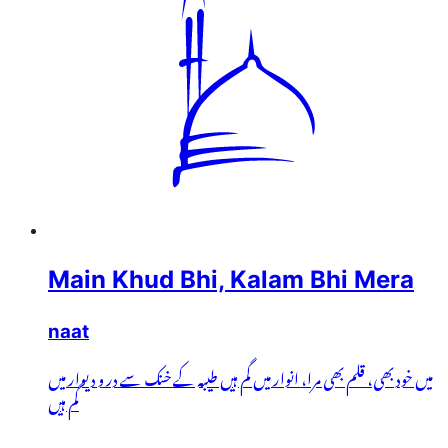
Main Khud Bhi, Kalam Bhi Mera
naat
میں خود بھی، قلم بھی مرا، انوار میں گم ہیں طیبہ کے خنک سے در و دیوار میں
گم ہیں