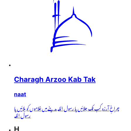
Charagh Arzoo Kab Tak
naat
چراغِ آرزو کب تک جلائیں یا رسول اللہ مدینے میں غلاموں کو بلائیں یا
رسول اللہ
H