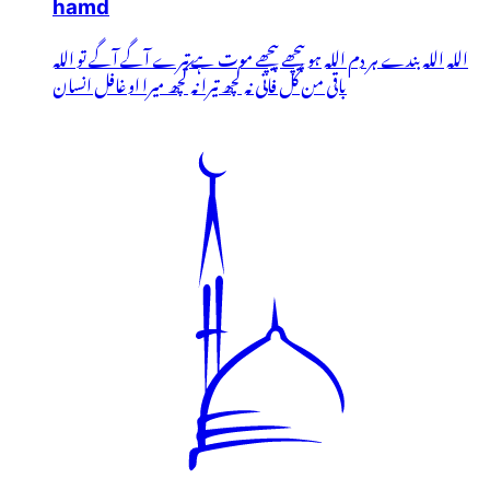
hamd
اللہ اللہ بندے ہر دم اللہ ہو پیچھے پیچھے موت ہے تیرے آگے آگے تو اللہ
باقی من کُل فانی نہ کچھ تیرا نہ کچھ میرا او غافل انسان