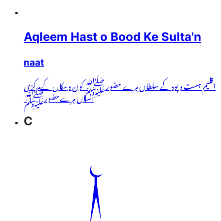
Aqleem Hast o Bood Ke Sulta'n
naat
اقلیم ہست و بود کے سلطاں مِرے حضور ﷺ کون و مکاں کےمرکزی
انساں مِرےحضورﷺ
C