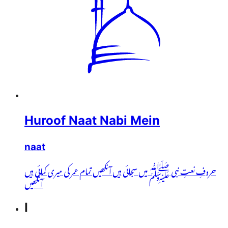
Huroof Naat Nabi Mein
naat
حروفِ نعتِ نبی ﷺ میں سجائی ہیں آنکھیں تمام عمر کی میری کمائی ہیں
آنکھیں
I