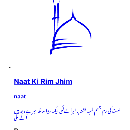
Naat Ki Rim Jhim
naat
نعت کی رم جھم لبِ تشنہ پہ لہرانےلگی ایک دنیا ساتھ میرےوجد میں
آنے لگی