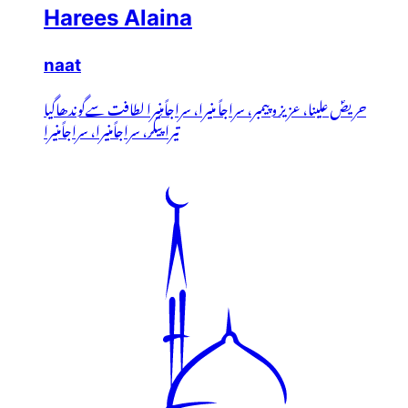
Harees Alaina
naat
حریصؐ علینا، عزیز و پیمبر، سراجاً منیرا، سراجاًمنیرا لطافت سےگوندھاگیا
تیراپیکر، سراجاًمنیرا، سراجاًمنیرا