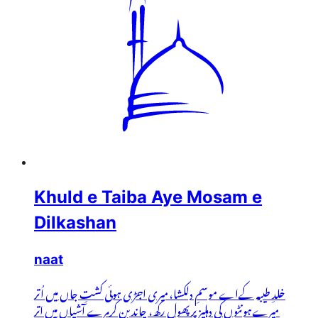
Khuld e Taiba Aye Mosam e
Dilkashan
naat
خلدِ طیبہ کےاے موسمِ دلکشا،میری اجڑی ہوئی کشتِ جاں میں اُتر
میرےہونٹوں کی دہلیز پرپھول رکھ، چاند بن کرمرے آشیاں میں اتر