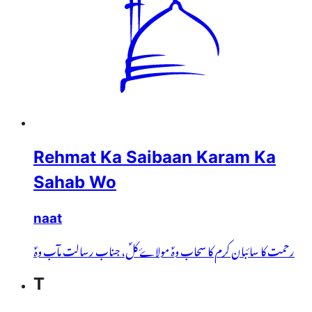
Rehmat Ka Saibaan Karam Ka
Sahab Wo
naat
رحمت کا سائبان کرم کا سحاب وہؐ مولاۓ کلؐ، جناب رسالت مآب وہؐ
T