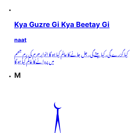
Kya Guzre Gi Kya Beetay Gi
naat
کیا گزرے گی، کیا بیتے گی، جل جانے کا عالم کیا ہو گا انوارِ حرم کی رِم جھم
میں پروانے کا عَالم کیا ہو گا
M