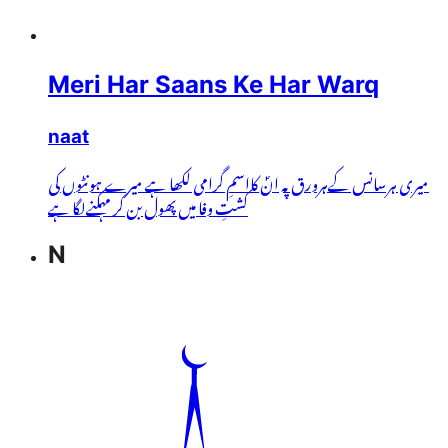
Meri Har Saans Ke Har Warq
naat
میری ہرسانس کےہرورق پہ انؐ کااسمِ گرامی لکھا ہے میرے ہونٹوں کی
کشتِ وفا میں پھول بن کر مہکنےلگا ہے
N