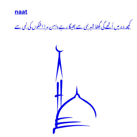
naat
کچھ دیر میں اُٹھے گی گھٹا شہر نبی سے بھیگا رہے دامن مرا اشکوں کی نمی سے