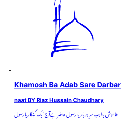
Khamosh Ba Adab Sare Darbar
naat BY Riaz Hussain Chaudhary
خاموش باادب سرِ دربار یا رسول حاضر ہےآج ایک گنہگار یارسول