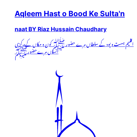
Aqleem Hast o Bood Ke Sulta'n
naat BY Riaz Hussain Chaudhary
اقلیم ہست و بود کے سلطاں مِرے حضور ﷺ کون و مکاں کےمرکزی
انساں مِرےحضورﷺ