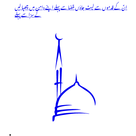
انؐ کے قدموں سے لپٹ جاؤں قضا سے پہلے اپنے دامن میں چھپا لیں
گے سزا سے پہلے