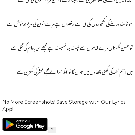
سوغات مدینےکی کھجوروں کی ملی ہے رقصاں ہےمرےخون کی ہربوندخوشی سے
تو حسن گلستاں مرےقدموں سےلپٹ جا نسبت ہے مجھے سیدِ عالم کی گلی سے
میں اسم محمدکی گھنی چھاؤں میں ہوں گا تو لاکھ ڈرا لےمجھےمحشرکی گھڑی سے
No More Screenshots! Save Storage with Our Lyrics
App!