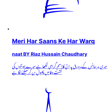
Meri Har Saans Ke Har Warq
naat BY Riaz Hussain Chaudhary
میری ہرسانس کےہرورق پہ انؐ کااسمِ گرامی لکھا ہے میرے ہونٹوں کی
کشتِ وفا میں پھول بن کر مہکنےلگا ہے