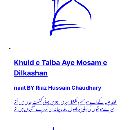
Khuld e Taiba Aye Mosam e
Dilkashan
naat BY Riaz Hussain Chaudhary
خلدِ طیبہ کےاے موسمِ دلکشا،میری اجڑی ہوئی کشتِ جاں میں اُتر
میرےہونٹوں کی دہلیز پرپھول رکھ، چاند بن کرمرے آشیاں میں اتر