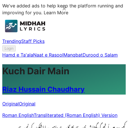
We've added ads to help keep the platform running and
improving for you.
Learn More
Trending
Staff Picks
Login
Hamd e Ta'ala
Naat e Rasool
Manqbat
Durood o Salam
Kuch Dair Main
Riaz Hussain Chaudhary
Original
Original
Roman English
Transliterated (Roman English) Version
کچھ دیر میں اُٹھے گی گھٹا شہر نبی سے بھیگا رہے دامن مرا اشکوں کی نمی سے