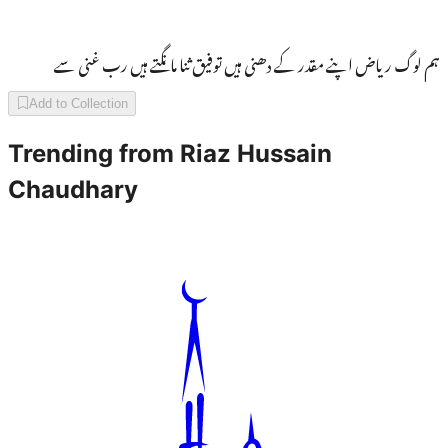
ہم لوگ ریاض اپنے مقدر کے دھنی ہیں توفیق ثنا مانگتے ہیں رب غنی سے
Add to Collection
Trending from
Riaz Hussain
Chaudhary