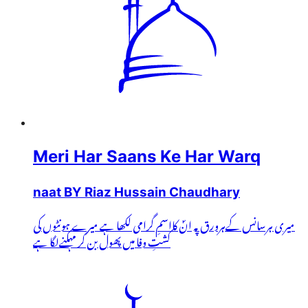
Meri Har Saans Ke Har Warq
naat BY Riaz Hussain Chaudhary
میری ہرسانس کےہرورق پہ انؐ کااسمِ گرامی لکھا ہے میرے ہونٹوں کی
کشتِ وفا میں پھول بن کر مہکنےلگا ہے