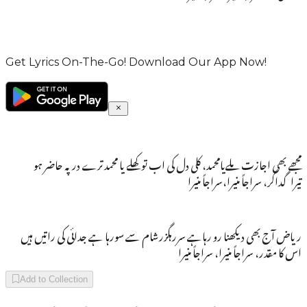
Get Lyrics On-The-Go! Download Our App Now!
مجھے بھی اجازت ملےیامحمد، کلی دل کی اب تو کھلے یا محمد ترے درپہ حاضر ہو
تیراگداگر، سراجاً منیرا،سراجاً منیرا
ریاض آج بھی دیکھنا رو رہاہے سررہگزرشام سے سورہا ہے جدائی کی راتیں ہیں
اس کا مقدر، سراجاً منیرا، سراجاً منیرا
Add to Collection