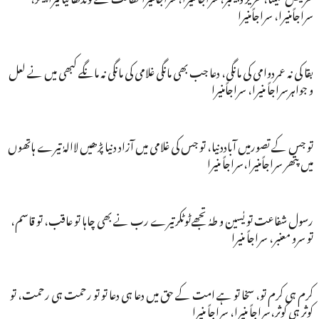
سراجاًمنیرا، سراجاًمنیرا
بقا کی نہ عمردوامی کی مانگی، دعا جب بھی مانگی غلامی کی مانگی نہ مانگے کبھی میں نے لعل
و جواہرسراجاً منیرا، سراجاًمنیرا
تو جس کے تصورمیں آباددنیا، تو جس کی غلامی میں آزاد دنیا پڑھیں لاالہٰ تیرے ہاتھوں
میں پتھر سراجاًمنیرا،سراجاً منیرا
رسول شفاعت تو یٰسین و طہٰ تجھےٹوٹکرتیرے رب نے بھی چاہا تو عاقب، تو قاسم،
تو سرو معنبر، سراجاً منیرا
کرم ہی کرم تو، سخا تو ہے امت کے حق میں دعا ہی دعا تو تو رحمت ہی رحمت، تو
کوثر ہی کوثر،سراجاً منیرا، سراجاً منیرا