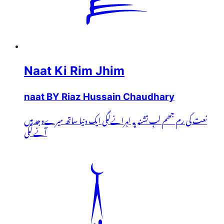
Naat Ki Rim Jhim
naat BY Riaz Hussain Chaudhary
نعت کی رم جھم لبِ تشنہ پہ لہرانےلگی ایک دنیا ساتھ میرےوجد میں
آنے لگی