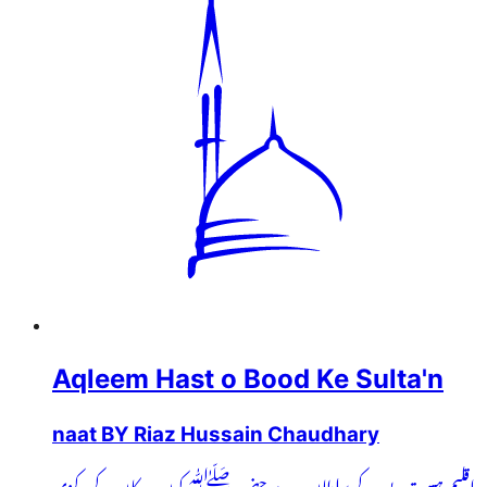
Aqleem Hast o Bood Ke Sulta'n
naat BY Riaz Hussain Chaudhary
اقلیم ہست و بود کے سلطاں مِرے حضور ﷺ کون و مکاں کےمرکزی