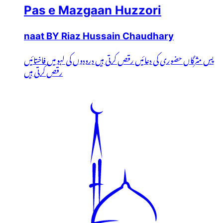
Pas e Mazgaan Huzzori
naat BY Riaz Hussain Chaudhary
پسِ مثرگاں حضوری کی دعائیں رقص کرتی ہیں درودوں کی لہو میں فاختائیں
رقص کرتی ہیں