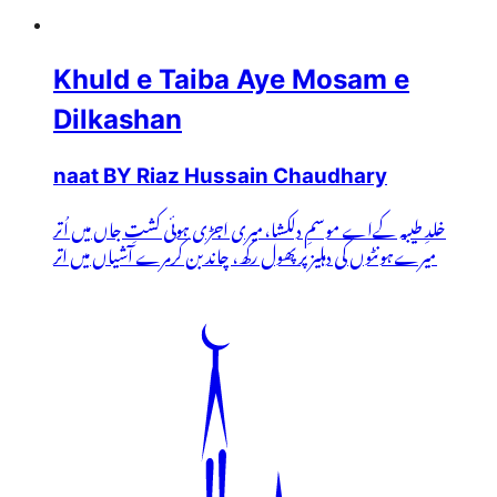
Khuld e Taiba Aye Mosam e
Dilkashan
naat BY Riaz Hussain Chaudhary
خلدِ طیبہ کےاے موسمِ دلکشا،میری اجڑی ہوئی کشتِ جاں میں اُتر
میرےہونٹوں کی دہلیز پرپھول رکھ، چاند بن کرمرے آشیاں میں اتر