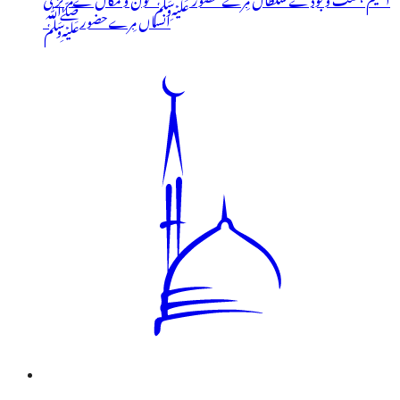
انساں مِرےحضورﷺ