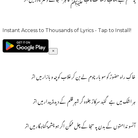
Instant Access to Thousands of Lyrics - Tap to Install!
خاکِ راہ حضورؐ کو سو بار چوم لے بن کر غلاب کوچہ و بازار میں اتر
ہر اشک میں ہے گنبد سرکارؐ جلوہ گر شہرِ قلم کے دیدۃ بیدار میں اتر
آنسو ندامتوں کے بدن پہ سجا کے چل ممکن اگر ہو چشمۃ گناہگار میں اتر