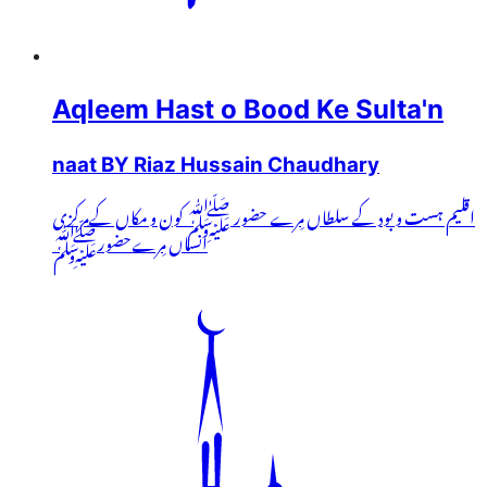
Aqleem Hast o Bood Ke Sulta'n
naat BY Riaz Hussain Chaudhary
اقلیم ہست و بود کے سلطاں مِرے حضور ﷺ کون و مکاں کےمرکزی
انساں مِرےحضورﷺ