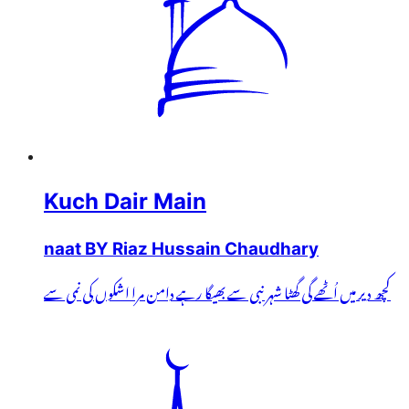
Kuch Dair Main
naat BY Riaz Hussain Chaudhary
کچھ دیر میں اُٹھے گی گھٹا شہر نبی سے بھیگا رہے دامن مرا اشکوں کی نمی سے