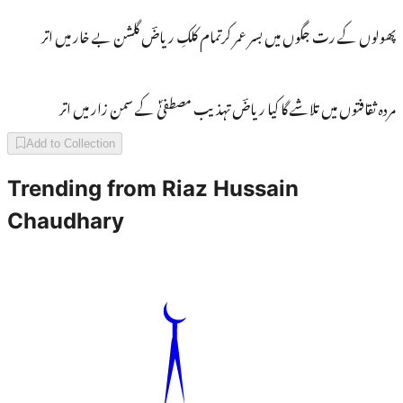
پھولوں کے رت جگوں میں بسر عمر کرتمام کلکِ ریاضؔ گلشن بے خار میں اتر
مردہ ثقافتوں میں تلاشے گا کیا ریاضؔ تہذیب مصطفیٰؐ کے سمن زار میں اتر
Add to Collection
Trending from
Riaz Hussain
Chaudhary