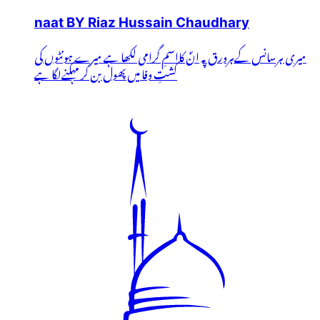
naat BY Riaz Hussain Chaudhary
میری ہرسانس کےہرورق پہ انؐ کااسمِ گرامی لکھا ہے میرے ہونٹوں کی
کشتِ وفا میں پھول بن کر مہکنےلگا ہے