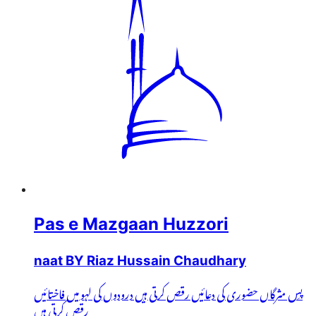
Pas e Mazgaan Huzzori
naat BY Riaz Hussain Chaudhary
پسِ مثرگاں حضوری کی دعائیں رقص کرتی ہیں درودوں کی لہو میں فاختائیں
رقص کرتی ہیں