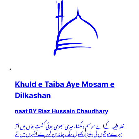
Khuld e Taiba Aye Mosam e
Dilkashan
naat BY Riaz Hussain Chaudhary
خلدِ طیبہ کےاے موسمِ دلکشا،میری اجڑی ہوئی کشتِ جاں میں اُتر
میرےہونٹوں کی دہلیز پرپھول رکھ، چاند بن کرمرے آشیاں میں اتر