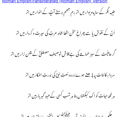
Roman English
Transliterated (Roman English) Version
طیبہ نگر کے سایۃ دیوار میں اتر رِم جھم برستے آپؐ کے انوار میں اتر
اُنؐ کے نقوش پا سے چراغِ سخن اٹھا شاہِ عربؐ کی سیرت و کردار میں اتر
گر عافیت کے سبز عمامے کی ہےتلاش توصیفِ مصطفیٰؐ کے چمن زار میں اتر
سردارِ کائنات پہ پڑھتے ہوۓ درود نعتِ نبیؐ کی ندرتِ افکار میں اتر
ہر لمحہ حیات کو اک کہکشاں بنا ہر شب کسی کےعہدِ گہربارمیں اتر
یہ حکم ہے جناب رسالت مآب ﷺ کا ہر التجاۓ دخترِ نادر میں اتر