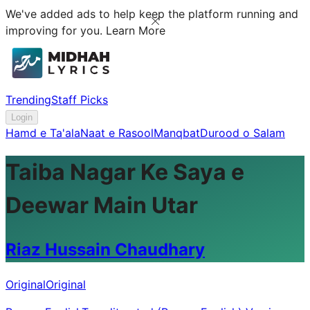
We've added ads to help keep the platform running and
improving for you.
Learn More
Trending
Staff Picks
Login
Hamd e Ta'ala
Naat e Rasool
Manqbat
Durood o Salam
Taiba Nagar Ke Saya e
Deewar Main Utar
Riaz Hussain Chaudhary
Original
Original