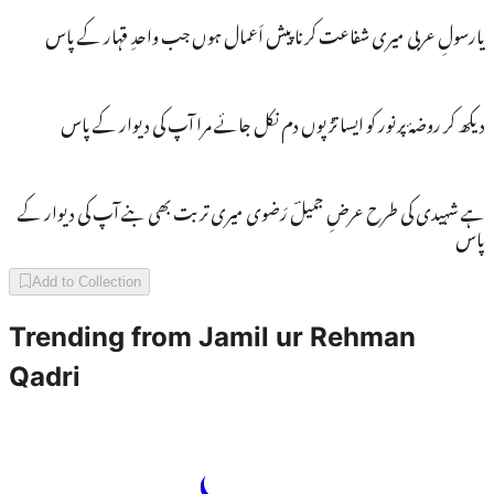
یارسولِ عربی میری شفاعت کرنا پیش اَعمال ہوں جب واحدِ قہار کے پاس
دیکھ کر روضۂ پرنور کو ایسا تڑپوں دم نکل جائے مرا آپ کی دیوار کے پاس
ہے شہیدی کی طرح عرضِ جمیلؔ رَضوی میری تربت بھی بنے آپ کی دیوار کے
پاس
Add to Collection
Trending from
Jamil ur Rehman
Qadri