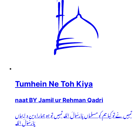
Tumhein Ne Toh Kiya
naat BY Jamil ur Rehman Qadri
تمہیں نے تو کیا ہم کو مسلماں یَارَسُوْلَ اللہ تمہیں تو ہو ہمارا دین و اِیماں
یَارَسُوْلَ اللہ