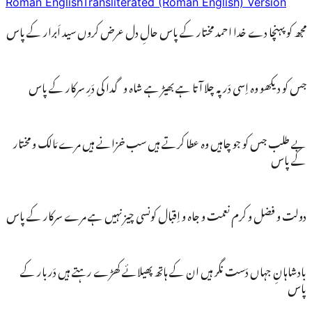
Roman English
Transliterated (Roman English) Version
مجھ کو پہنچا دے خدا احمد مختار کے پاس حالِ دل عرض کروں سید اَبرار کے پاس
جس کو دیکھو وہ اِسی دَر پہ چلا آتا ہے بھیڑ ہے شاہ و گدا کی دَرِ سرکار کے پاس
بے طلب جس کو جو چاہیں وہ عطا کرتے ہیں سب خزانے ہیں مرے مَالک و مختار
کے پاس
دولت و فضل و کرم نعمت و جاہ و اِقبال کونسی چیز نہیں ہے مرے سرکار کے پاس
بادشاہانِ جہاں دَست نگر ہیں ان کے ہاتھ پھیلائے کھڑے رہتے ہیں دَربار کے
پاس