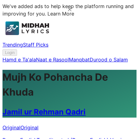
We've added ads to help keep the platform running and
improving for you.
Learn More
Trending
Staff Picks
Login
Hamd e Ta'ala
Naat e Rasool
Manqbat
Durood o Salam
Mujh Ko Pohancha De
Khuda
Jamil ur Rehman Qadri
Original
Original