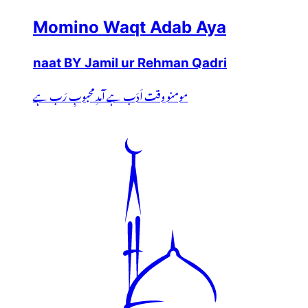
Momino Waqt Adab Aya
naat BY Jamil ur Rehman Qadri
مومنو وقت اَدَب ہے آمدِ محبوبِ رَب ہے