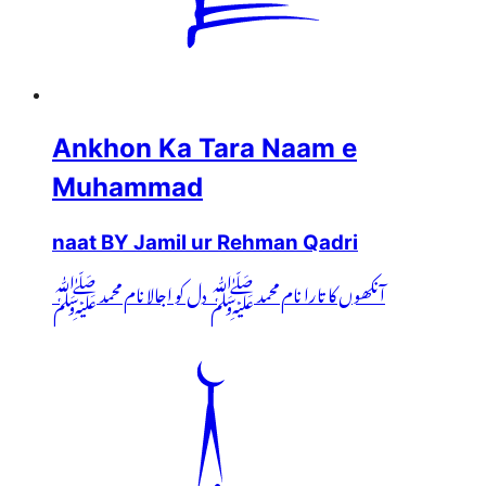
Ankhon Ka Tara Naam e
Muhammad
naat BY Jamil ur Rehman Qadri
آنکھوں کا تارا نام محمد ﷺ دل کو اجالا نام محمد ﷺ