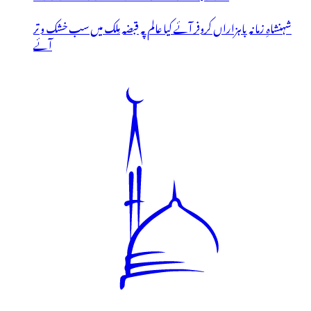
شہنشاہِ زمانہ باہزاراں کروفر آئے کیا عالم پہ قبضہ مِلک میں سب خشک و تر
آئے