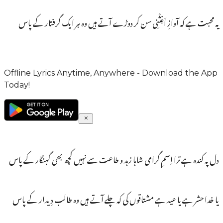
یہ محبت ہے کہ آوازِ اَغِثْنِی سن کر دوڑے آتے ہیں وہ ہر ایک گرفتار کے پاس
Offline Lyrics Anytime, Anywhere - Download the App
Today!
دل پہ کندہ ہے ترا اِسمِ گرامی شاہا زہد و طاعت سے نہیں کچھ بھی گہنگار کے پاس
یا خدا حشر ہے یا عید ہے مشتاقوں کی کہ چلے آتے ہیں وہ طالب دِیدار کے پاس