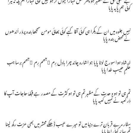
کوئی ہم پایہ پایا
نہیں جلوہ میں ان کے یکرا ہی کوئی آقا کہے کوئی بھائی مومن سمجھا بندہ پروَر اَندھوں
نے محض بندہ پایا
ارشاد ہوا سورج لوٹا پایا جو اشارہ چاند چرا بادل رِم ِجھم رِم ِجھم برسا جب
حکمِ حبیبِ خدا پایا
تم ہی تو ہو و حدت کے مظہر تم ہی تو ہو کثرت کے مصدر ہے قبلۂ حاجات آپ کا
دَر کعبہ نے تمہیں کعبہ پایا
ستّار مرے قربان ترے دنیا میں تو میرے عیب ڈَھکے محشر میں بھی عزت رکھ لینا
تم سا نہ کوئی اپنا پایا