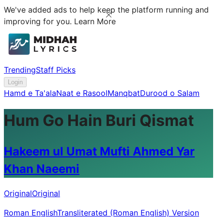
We've added ads to help keep the platform running and
improving for you.
Learn More
Trending
Staff Picks
Login
Hamd e Ta'ala
Naat e Rasool
Manqbat
Durood o Salam
Hum Go Hain Buri Qismat
Hakeem ul Umat Mufti Ahmed Yar
Khan Naeemi
Original
Original
Roman English
Transliterated (Roman English) Version