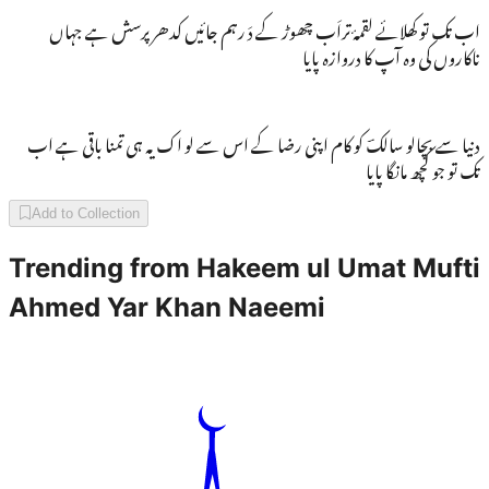
اب تک تو کھلائے لقمۂ تراَب چھوڑ کے دَ رہم جائیں کدھر پرسش ہے جہاں
ناکاروں کی وہ آپ کا دروازہ پایا
دنیا سے بچالو سالکؔ کو کام اپنی رضا کے اس سے لو اک یہ ہی تمنا باقی ہے اب
تک تو جو کچھ مانگا پایا
Add to Collection
Trending from
Hakeem ul Umat Mufti
Ahmed Yar Khan Naeemi