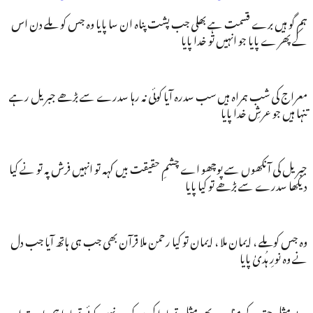
ہم گو ہیں برے قسمت ہے بھلی جب پشت پناہ ان سا پایا وہ جس کو ملے دن اس
کے پھر ے پایا جو انہیں تو خدا پایا
معراج کی شب ہمراہ ہیں سب سدرہ آیا کوئی نہ رہا سدرے سے بڑھے جبریل رہے
تنہا ہیں جو عرشِ خدا پایا
جبریل کی آنکھوں سے پوچھو اے چشمِ حقیقت بیں کہہ تو انہیں فرش پہ تو نے کیا
دیکھا سدرے سے بڑھے تو کیا پایا
وہ جس کوملے ، ایمان ملا ، ایمان تو کیا رحمن ملا قرآن بھی جب ہی ہاتھ آیا جب دل
نے وہ نورِ ہُدیٰ پایا
بے مثلِیِ حق کے مظہر ہو پھر مثل تمہارا کیوں کر ہو نہیں کوئی تمہارا ہم پلہ نہ تیرا