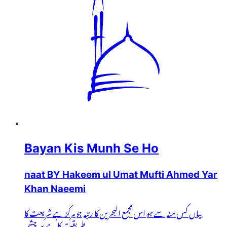
Bayan Kis Munh Se Ho
naat BY Hakeem ul Umat Mufti Ahmed Yar
Khan Naeemi
بیاں کس منہ سے ہو اس مجمع البحرین کا رتبہ جو مرکز ہے شریعت کا
طریقت کا ہے سر چشمہ