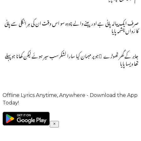
صرف ایک پیالہ پانی ہے اور پینے والے چودہ سو اس وقت ان کی ہر انگلی سے پانی
کا رَواں چشمہ پایا
جابر کے گھر تھوڑے َجو پر مہمان کیا سارا لشکر سب سیر ہوئے لیکن کھانا جو پہلے
تھا ویسا پایا
Offline Lyrics Anytime, Anywhere - Download the App
Today!