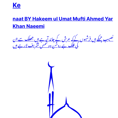
Ke
naat BY Hakeem ul Umat Mufti Ahmed Yar
Khan Naeemi
نصیب چمکے ہیں فرشیوں کےکہ عرش کے چاند آرہے ہیں جھلک سے جن
کی فلک ہے روشن وہ شمس تشریف لارہے ہیں