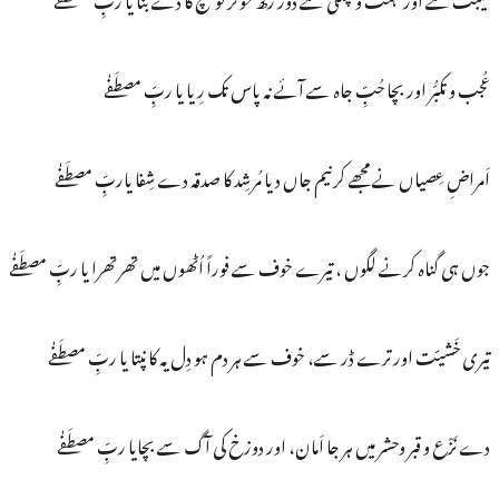
عُجب و تکبُّر اور بچا حُبِّ جاہ سے آئے نہ پاس تک رِیا یا ربِّ مصطَفٰے
اَمراضِ عِصیاں نے مجھے کرنیم جاں دیا مُرشِد کا صدقہ دے شِفا یاربِّ مصطَفٰے
جوں ہی گناہ کرنے لگوں ، تیرے خوف سے فوراً اُٹھوں میں تھرتھرا یا ربِّ مصطَفٰے
تیری خَشیّت اور ترے ڈر سے، خوف سے ہر دم ہو دِل یہ کانپتا یا ربِّ مصطَفٰے
دے نَزْع و قبر وحشر میں ہر جا اَمان، اور دوزخ کی آگ سے بچایا ربِّ مصطَفٰے