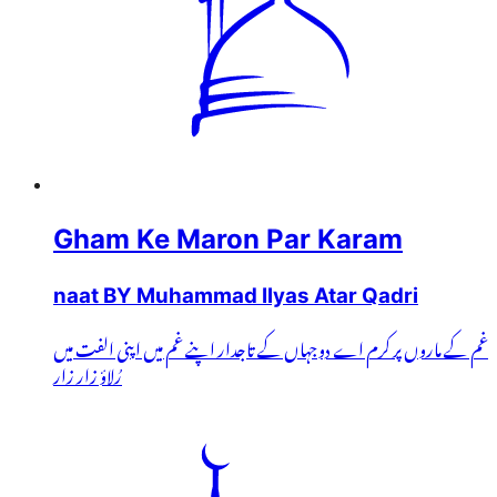
Gham Ke Maron Par Karam
naat BY Muhammad Ilyas Atar Qadri
غم کے ماروں پر کرم اے دوجہاں کے تاجدار اپنے غم میں اپنی الفت میں
رُلاؤ زار زار