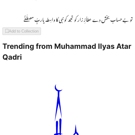
تو بے حساب بخش دے عطاّرِؔ زار کو تجھ کو نبی کا واسِطہ یاربِّ مصطَفٰے
Add to Collection
Trending from
Muhammad Ilyas Atar
Qadri