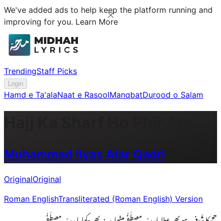
We've added ads to help keep the platform running and
improving for you.
Learn More
Trending
Staff Picks
Login
Hamd e Ta'ala
Naat e Rasool
Manqbat
Durood o Salam
Hajj Ka Sharf Ho Phir Ata
Muhammad Ilyas Atar Qadri
Original
Original
Roman English
Transliterated (Roman English) Version
حج کا شَرَف ہو پھر عطا یاربِّ مصطَفٰے میٹھا مدینہ پھر دِکھا یا ربِّ مصطَفٰے