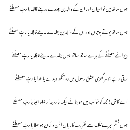
ہوں ساتھ میں نواسیاں اور ان کے والِدین چلدے مدینے قافِلہ یا ربِّ مصطَفٰے
ہوں ساتھ پوتے پوتیاں اور ان کے والِدین چلدے مدینے قافِلہ یا ربِّ مصطَفٰے
دِیوانے مصطَفٰے کے مِرے ساتھ ساتھ ہوں چلدے مدینے قافِلہ یا ربِّ مصطَفٰے
روتی رہے جو ہر گھڑی عشقِ رسول میں وہ آنکھ دیدے یا خدا یا ربِّ مصطَفٰے
اے کاش!مجھ کو خواب میں ہو جائے ایک بار دیدارِ شاہِ انبیا یاربِّ مصطَفٰے
ہوں خَتْم میرے مُلک سے تخریب کاریاں اَمْن و اَمان ہو عطا یا ربِّ مصطَفٰے