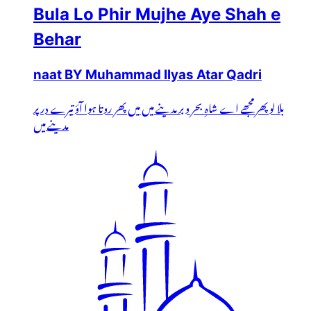
Bula Lo Phir Mujhe Aye Shah e
Behar
naat BY Muhammad Ilyas Atar Qadri
بلا لو پھر مجھے اے شاہِ بحر و بر مدینے میں میں پھر روتا ہوا آؤ تیرے در پر
مدینے میں