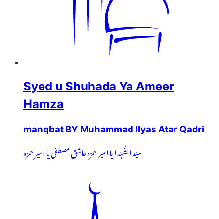
Syed u Shuhada Ya Ameer
Hamza
manqbat BY Muhammad Ilyas Atar Qadri
سیّد الشُّہَدا یا امیر حمزہ عاشق مصطفی یا امیر حمزہ