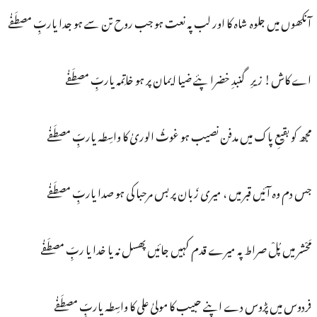
آنکھوں میں جلوہ شاہ کا اور لب پہ نعت ہو جب روح تن سے ہو جدا یاربِّ مصطَفٰے
اے کاش! زیرِ گنبدِ خضرا پئے ضیا ایمان پر ہو خاتِمہ یاربِّ مصطَفٰے
مجھ کو بقیعِ پاک میں مدفن نصیب ہو غوثُ الوریٰ کا واسِطہ یاربِّ مصطَفٰے
جس دم وہ آئیں قبر میں ، میری زَبان پر بس مرحبا کی ہو صدا یاربِّ مصطَفٰے
مَحْشر میں پُلْ صراط پہ میرے قدم کہیں جائیں پھسل نہ یا خدا یا ربِّ مصطَفٰے
فردوس میں پڑوس دے اپنے حبیب کا مولیٰ علی کا واسِطہ یاربِّ مصطَفٰے