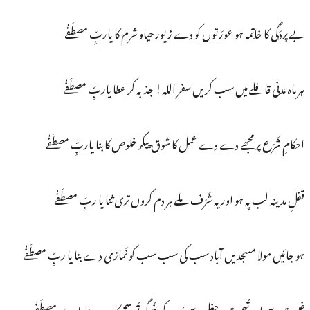
بے پردَگی کا خاتِمہ ہو عورَتوں کو دے زیور حیاو شرم کا یاربِّ مصطَفٰے
ہر ماہ مَدنی قافلے میں سب کریں سفر اللہ! جذبہ کر عطا یاربِّ مصطَفٰے
احکامِ شَرْع پر مجھے دے دے عمل کا شوق پیکر خلوص کا بنا یاربِّ مصطَفٰے
قفلِ مدینہ لب پہ ہو اور یہ شَرَف ملے ہر دم کروں تری ثنا یا ربِّ مصطَفٰے
ہو جائیں مولا مسجدیں آباد سب کی سب سب کو نَمازی دے بنا یا ربِّ مصطَفٰے
غیبت سے اور تُہمت و چغلی سے دُور رکھ خُوگر تُو سچ کا دے بنا یا ربِّ مصطَفٰے