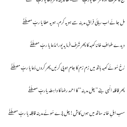
مل جائے اب رہائی فراقِ مدینہ سے ہو یہ کرم، ہو یہ عطا یا ربِّ مصطَفٰے
دیدے طوافِ خانۂ کعبہ کا پھر شَرَف فرما یہ پورا مُدَّعا یا ربِّ مصطَفٰے
رُخ سُوئے کعبہ ہاتھ میں زم زم کا جام ہو پی کر مَیں پھر کروں دُعا یا ربِّ مصطَفٰے
پھر قافلہ الٰہی بنے ’’ چل مدینہ‘‘ کا احمد رضا کا واسِطہ یاربِّ مصطَفٰے
سب اہلِ خانہ ساتھ میں ہوں کاش!چل پڑے سُوئے مدینہ قافِلہ یا ربِّ مصطَفٰے