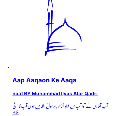
Aap Aaqaon Ke Aaqa
naat BY Muhammad Ilyas Atar Qadri
آپ آقاؤں کے آقا آپ ہیں شاہِ اَنام یارسولَ اللہ میں ہوں آپ کا ادنٰی
غلام