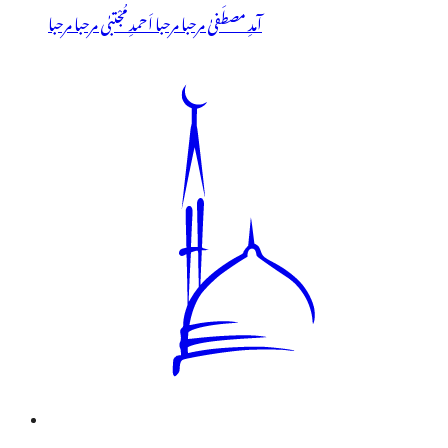
آمدِ مصطَفیٰ مرحبا مرحبا اَحمدِ مُجْتبٰی مرحبا مرحبا