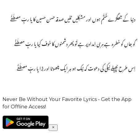
دنیا کے جھگڑے خَتْم ہوں اور مشکِلیں ٹلیں صدقہ حسن حسین کا یا ربِّ مصطَفٰے
گو جاں کو خطرہ ہے مِری اِمداد پر ہے تُو پھر دشمنوں کا خوف کیا یا ربِّ مصطَفٰے
اِس طرح پھیلے نیکی کی دعوت کہ نیک ہو ہر ایک چھوٹا اور بڑا یا ربِّ مصطَفٰے
Never Be Without Your Favorite Lyrics - Get the App
for Offline Access!