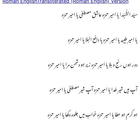
Roman English
Transliterated (Roman English) Version
سیّد الشُّہَدا یا امیر حمزہ عاشق مصطفی یا امیر حمزہ
یا امیر طیبہ یا امیر حمزہ یا دافع البلا یا امیر حمزہ
دور ہوں رنج و بلا یا امیر حمزہ زیر ہو دشمن مرا یا امیر حمزہ
آپ ہیں شیر خدا یا امیر حمزہ آپ شیر مصطفی یا امیر حمزہ
ہو کرم ہو عطا یا امیر حمزہ خواب میں جلوہ دکھا یا امیر حمزہ