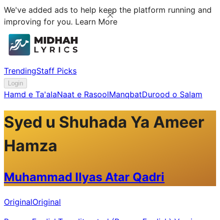
We've added ads to help keep the platform running and
improving for you.
Learn More
Trending
Staff Picks
Login
Hamd e Ta'ala
Naat e Rasool
Manqbat
Durood o Salam
Syed u Shuhada Ya Ameer
Hamza
Muhammad Ilyas Atar Qadri
Original
Original