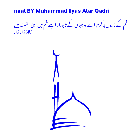
naat BY Muhammad Ilyas Atar Qadri
غم کے ماروں پر کرم اے دوجہاں کے تاجدار اپنے غم میں اپنی الفت میں
رُلاؤ زار زار