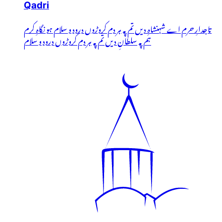
Qadri
تاجدارِ حرم اے شہنشاہِ دیں تم پہ ہر دم کروڑوں درود و سلام ہو نگاہِ کرم
ہم پہ سلطانِ دیں تم پہ ہر دم کروڑوں درود و سلام