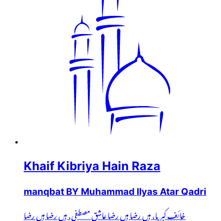
Khaif Kibriya Hain Raza
manqbat BY Muhammad Ilyas Atar Qadri
خائف کبریا، ہیں رضا ہیں رضا عاشق مصطفی، ہیں رضا ہیں رضا