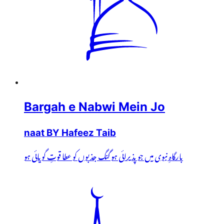
Bargah e Nabwi Mein Jo
naat BY Hafeez Taib
بارگاہِ نبوی میں جو پذیرائی ہو گنگ جذبوں کو عطا قوتِ گویائی ہو