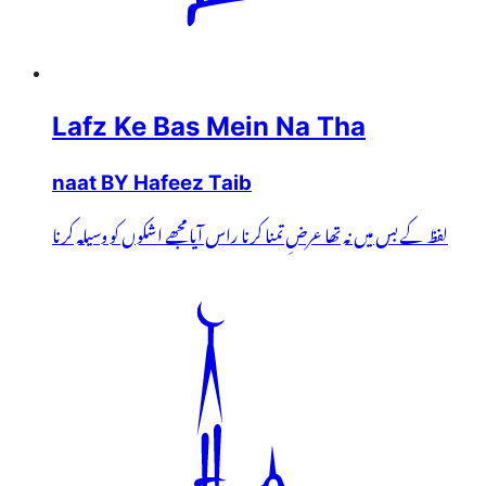
Lafz Ke Bas Mein Na Tha
naat BY Hafeez Taib
لفظ کے بس میں نہ تھا عرضِ تمنا کرنا راس آیا مجھے اشکوں کو وسیلہ کرنا