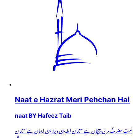
Naat e Hazrat Meri Pehchan Hai
naat BY Hafeez Taib
نعتِ حضرتؐ مری پہچان ہے سبحان اللہ یہی دنیا، یہی ایمان ہے سبحان
اللہ