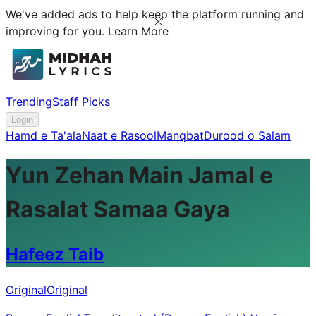
We've added ads to help keep the platform running and
improving for you.
Learn More
Trending
Staff Picks
Login
Hamd e Ta'ala
Naat e Rasool
Manqbat
Durood o Salam
Yun Zehan Main Jamal e
Rasalat Samaa Gaya
Hafeez Taib
Original
Original