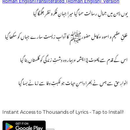
Roman English
Transliterated (Roman English) Version
یوں ذہن میں جمالِ رسالت سما گیا میرا جہانِ فکر و نظر جگمگا گیا
خلقِ عظیم و اسوہ ء کامل حضورﷺ کا آدابِ زیست سارے جہاں کو سکھا گیا
اس کے قدم سے پھوٹ پڑا چشمہ ء بہار وہ دشتِ زندگی کو گلستاں بنا گیا
انوارِ حق سے جس نے بھرا دامنِ حیات جو نکہتِ وفا سے زمانے بسا گیا
Instant Access to Thousands of Lyrics - Tap to Install!