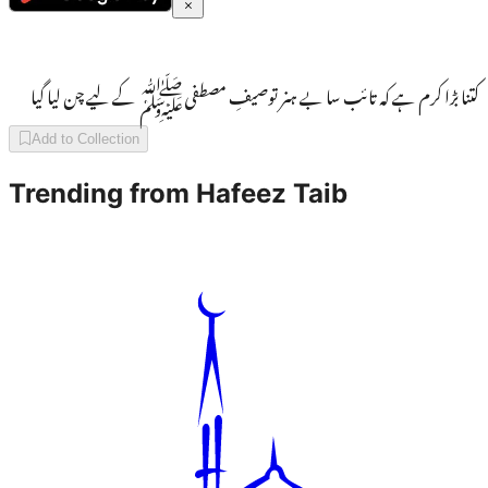
کتنا بڑا کرم ہے کہ تائب سا بے ہنر توصیفِ مصطفیﷺ کے لیے چن لیا گیا
Add to Collection
Trending from
Hafeez Taib