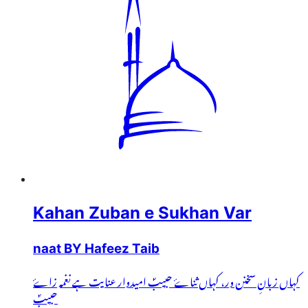
Kahan Zuban e Sukhan Var
naat BY Hafeez Taib
کہاں زبانِ سخنن ور، کہاں ثناۓ حبیبؐ امیدوار عنایت ہے نغمہ زاۓ
حبیبؐ