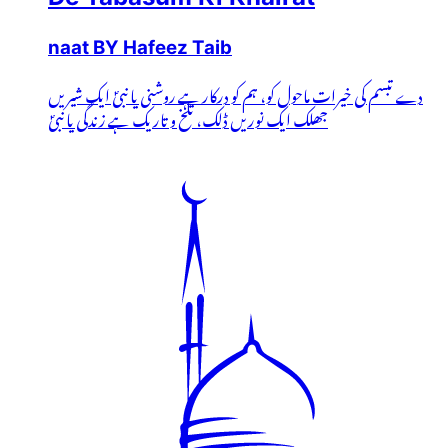
naat BY Hafeez Taib
دے تبسم کی خیرات ماحول کو، ہم کو درکار ہے روشنی یا نبیؐ ایک شیریں
جھلک ایک نوریں ڈلک، تلخ و تاریک ہے زندگی یا نبیؐ