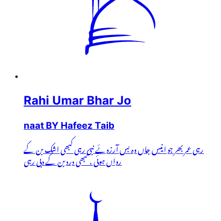
Rahi Umar Bhar Jo
naat BY Hafeez Taib
رہی عمر بھر جو انیسِ جاں وہ بس آرزوئے نبی رہی کبھی اشک بن کے
رواں ہوئی ، کبھی درد بن کے دبی رہی