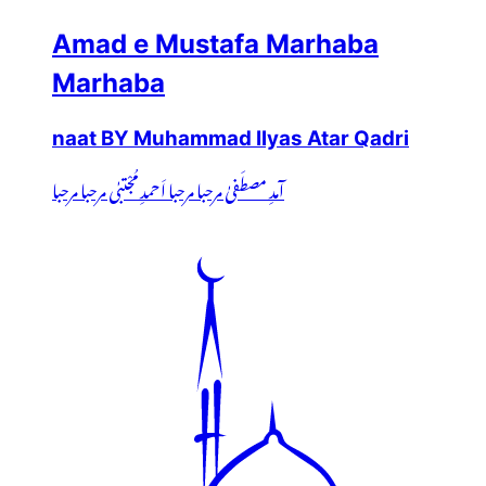
Amad e Mustafa Marhaba
Marhaba
naat BY Muhammad Ilyas Atar Qadri
آمدِ مصطَفیٰ مرحبا مرحبا اَحمدِ مُجْتبٰی مرحبا مرحبا