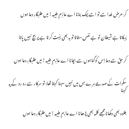
کر عرض خدا سے تو اسے نیک بنانا اے عازِمِ طیبہ! میں طلبگارِ دعا ہوں
بَہکاتا ہے شیطان تو ہے نفس ستاتا توبہ بھی بَہُت کرتا ہے پَر بچ نہیں پاتا
کر حق سے دعا اِس کوگناہوں سے بچانا اے عازِمِ طیبہ! میں طلبگارِ دعا ہوں
سکرات کے صدمے مِرے بس میں نہیں سہنا کہتا تھا: تو سرکار سے رو رو کے یہ
کہنا
جلوہ بھی دکھانا مجھے کلمہ بھی پڑھانا اے عازِمِ طیبہ! میں طلبگارِ دعا ہوں