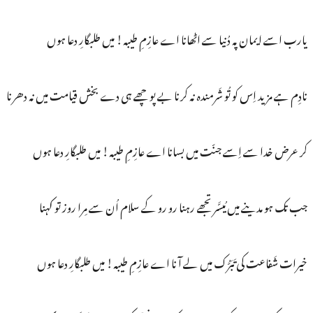
یارب اسے ایمان پہ دُنیا سے اٹھانا اے عازِمِ طیبہ! میں طلبگارِ دعا ہوں
نادِم ہے مزید اِس کو تُو شَرمندہ نہ کرنا بے پوچھے ہی دے بخش قیامت میں نہ دھرنا
کر عرض خدا سے اِسے جنّت میں بسانا اے عازِمِ طیبہ! میں طلبگارِ دعا ہوں
جب تک ہو مدینے میں مُیسَّر تجھے رہنا رو رو کے سلام اُن سے مِرا روز تو کہنا
خیرات شَفاعت کی تَبَرُّک میں لے آ نا اے عازِمِ طیبہ! میں طلبگارِ دعا ہوں