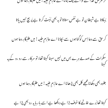
بَہکاتا ہے شیطان تو ہے نفس ستاتا توبہ بھی بَہُت کرتا ہے پَر بچ نہیں پاتا
کر حق سے دعا اِس کوگناہوں سے بچانا اے عازِمِ طیبہ! میں طلبگارِ دعا ہوں
سکرات کے صدمے مِرے بس میں نہیں سہنا کہتا تھا: تو سرکار سے رو رو کے یہ
کہنا
جلوہ بھی دکھانا مجھے کلمہ بھی پڑھانا اے عازِمِ طیبہ! میں طلبگارِ دعا ہوں
کہتا تھا بُرے خاتمے کا خوف بڑا ہے دیکھا ہے اسے بار ہا یہ رو بھی پڑا ہے