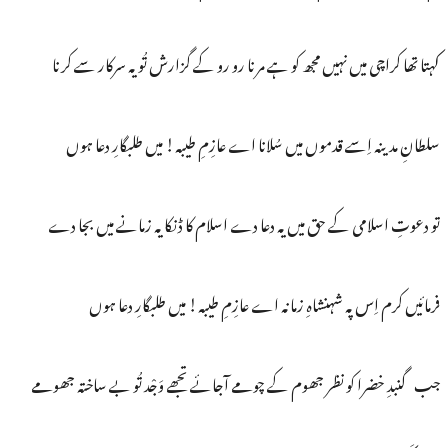
کہتا تھا کراچی میں نہیں مجھ کو ہے مرنا رو رو کے گزارش تُو یہ سرکار سے کرنا
سلطانِ مدینہ اِسے قدموں میں سُلانا اے عازِمِ طیبہ! میں طلبگارِ دعا ہوں
تو دعوتِ اسلامی کے حق میں یہ دعا دے اسلام کا ڈنکا یہ زمانے میں بجا دے
فرمائیں کرم اِس پہ شہنشاہِ زمانہ اے عازِمِ طیبہ! میں طلبگارِ دعا ہوں
جب گنبدِ خضرا کو نظر جھوم کے چومے آجائے تجھے وَجْد تُو بے ساختہ جھومے