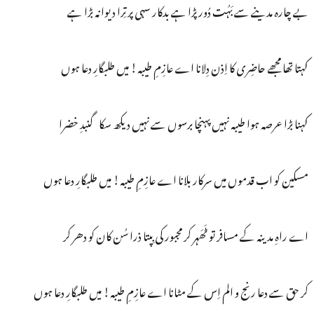
بے چارہ مدینے سے بَہُت دُور پڑا ہے بدکار سہی پر تِرا دیوانہ بڑا ہے
کہتا تھا مجھے حاضِری کا اِذن دِلانا اے عازِمِ طیبہ! میں طلبگارِ دعا ہوں
کہنا بڑا عرصہ ہوا طیبہ نہیں پہنچا برسوں سے نہیں دیکھ سکا گنبدِ خضرا
مسکین کو اب قدموں میں سرکار بلانا اے عازِمِ طیبہ! میں طلبگارِ دعا ہوں
اے راہِ مدینہ کے مسافر تو ٹَھَہر کر مجبور کی بِپتا ذرا سُن کان کو دھر کر
کر حق سے دعا رنج و الم اِس کے مٹانا اے عازِمِ طیبہ! میں طلبگارِ دعا ہوں