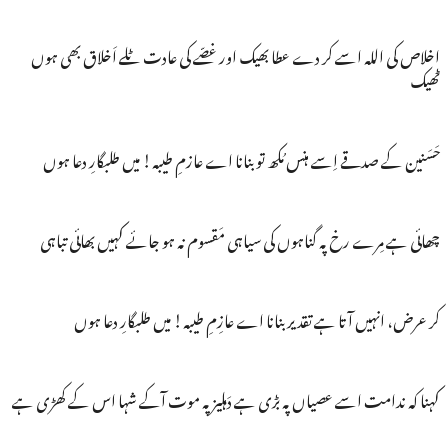
اخلاص کی اللہ اسے کر دے عطا بھیک اور غصّے کی عادت ٹلے اَخلاق بھی ہوں
ٹھیک
حَسَنین کے صدقے اِسے ہنس مُکھ تو بنانا اے عازمِ طیبہ! میں طلبگارِ دعا ہوں
چھائی ہے مِرے رخ پہ گناہوں کی سیاہی مَقسوم نہ ہو جائے کہیں بھائی تباہی
کر عرض، انہیں آتا ہے تقدیر بنانا اے عازِمِ طیبہ! میں طلبگارِ دعا ہوں
کہنا کہ ندامت اسے عصیاں پہ بڑی ہے دَہلیز پہ موت آکے شہا اس کے کھڑی ہے