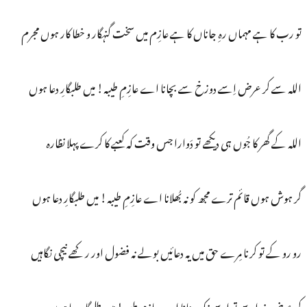
تو رب کا ہے مہماں رہِ جاناں کا ہے عازِم میں سخت گنہگار و خطا کار ہوں مجرم
اللہ سے کر عرض اِسے دوزخ سے بچانا اے عازِمِ طیبہ! میں طلبگارِ دعا ہوں
اللہ کے گھر کا جُوں ہی دیکھے تو دَوارا جس وقت کہ کعبے کا کرے پہلا نظارہ
گر ہوش ہوں قائم ترے مجھ کو نہ بُھلانا اے عازِمِ طیبہ! میں طلبگارِ دعا ہوں
رو رو کے تو کرنا مِرے حق میں یہ دعائیں بولے نہ فضول اور رکھے نیچی نگاہیں
کر عرض خدا سے تو اسے نیک بنانا اے عازِمِ طیبہ! میں طلبگارِ دعا ہوں