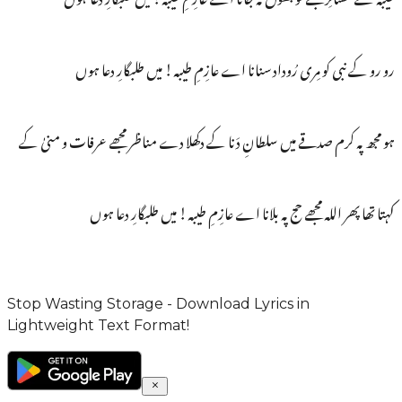
رو رو کے نبی کو مِری رُوداد سنانا اے عازِمِ طیبہ! میں طلبگارِ دعا ہوں
ہو مجھ پہ کرم صدقے میں سلطانِ دَنا کے دکھلا دے مناظر مجھے عرفات و منیٰ کے
کہتا تھا پھر اللہ مجھے حج پہ بلانا اے عازِمِ طیبہ! میں طلبگارِ دعا ہوں
Stop Wasting Storage - Download Lyrics in
Lightweight Text Format!