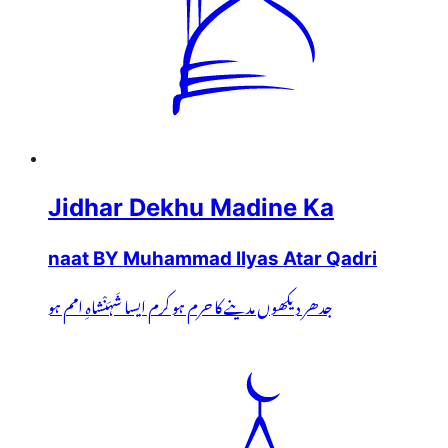
Jidhar Dekhu Madine Ka
naat BY Muhammad Ilyas Atar Qadri
جدھر دیکھوں مدینے کا حرم ہو کرم ایسا شَہَنْشاہِ امم ہو