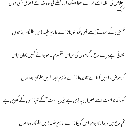
اخلاص کی اللہ اسے کر دے عطا بھیک اور غصّے کی عادت ٹلے اَخلاق بھی ہوں
ٹھیک
حَسَنین کے صدقے اِسے ہنس مُکھ تو بنانا اے عازمِ طیبہ! میں طلبگارِ دعا ہوں
چھائی ہے مِرے رخ پہ گناہوں کی سیاہی مَقسوم نہ ہو جائے کہیں بھائی تباہی
کر عرض، انہیں آتا ہے تقدیر بنانا اے عازِمِ طیبہ! میں طلبگارِ دعا ہوں
کہنا کہ ندامت اسے عصیاں پہ بڑی ہے دَہلیز پہ موت آکے شہا اس کے کھڑی ہے
تم نَزع میں دیدار کا جام اِس کو پلانا اے عازِمِ طیبہ! میں طلبگارِ دعا ہوں