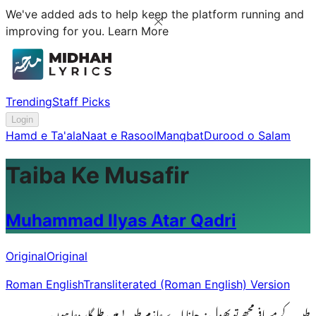
We've added ads to help keep the platform running and
improving for you.
Learn More
Trending
Staff Picks
Login
Hamd e Ta'ala
Naat e Rasool
Manqbat
Durood o Salam
Taiba Ke Musafir
Muhammad Ilyas Atar Qadri
Original
Original
Roman English
Transliterated (Roman English) Version
طیبہ کے مسافِر مجھے تو بھول نہ جانا اے عازِمِ طیبہ! میں طلبگارِ دعا ہوں