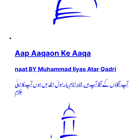
Aap Aaqaon Ke Aaqa
naat BY Muhammad Ilyas Atar Qadri
آپ آقاؤں کے آقا آپ ہیں شاہِ اَنام یارسولَ اللہ میں ہوں آپ کا ادنٰی
غلام