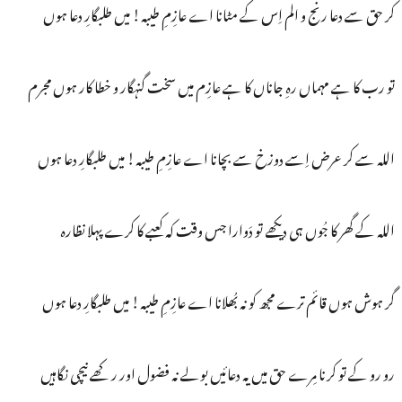
کر حق سے دعا رنج و الم اِس کے مٹانا اے عازِمِ طیبہ! میں طلبگارِ دعا ہوں
تو رب کا ہے مہماں رہِ جاناں کا ہے عازِم میں سخت گنہگار و خطا کار ہوں مجرم
اللہ سے کر عرض اِسے دوزخ سے بچانا اے عازِمِ طیبہ! میں طلبگارِ دعا ہوں
اللہ کے گھر کا جُوں ہی دیکھے تو دَوارا جس وقت کہ کعبے کا کرے پہلا نظارہ
گر ہوش ہوں قائم ترے مجھ کو نہ بُھلانا اے عازِمِ طیبہ! میں طلبگارِ دعا ہوں
رو رو کے تو کرنا مِرے حق میں یہ دعائیں بولے نہ فضول اور رکھے نیچی نگاہیں