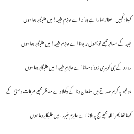
کہنا: کَہَیں ، عطارؔ ہمارا ہے دِوانہ اے عازِمِ طیبہ! میں طلبگارِ دعا ہوں
طیبہ کے مسافِر مجھے تو بھول نہ جانا اے عازِمِ طیبہ! میں طلبگارِ دعا ہوں
رو رو کے نبی کو مِری رُوداد سنانا اے عازِمِ طیبہ! میں طلبگارِ دعا ہوں
ہو مجھ پہ کرم صدقے میں سلطانِ دَنا کے دکھلا دے مناظر مجھے عرفات و منیٰ کے
کہتا تھا پھر اللہ مجھے حج پہ بلانا اے عازِمِ طیبہ! میں طلبگارِ دعا ہوں