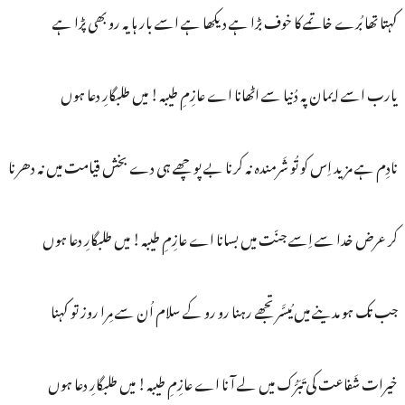
کہتا تھا بُرے خاتمے کا خوف بڑا ہے دیکھا ہے اسے بار ہا یہ رو بھی پڑا ہے
یارب اسے ایمان پہ دُنیا سے اٹھانا اے عازِمِ طیبہ! میں طلبگارِ دعا ہوں
نادِم ہے مزید اِس کو تُو شَرمندہ نہ کرنا بے پوچھے ہی دے بخش قیامت میں نہ دھرنا
کر عرض خدا سے اِسے جنّت میں بسانا اے عازِمِ طیبہ! میں طلبگارِ دعا ہوں
جب تک ہو مدینے میں مُیسَّر تجھے رہنا رو رو کے سلام اُن سے مِرا روز تو کہنا
خیرات شَفاعت کی تَبَرُّک میں لے آ نا اے عازِمِ طیبہ! میں طلبگارِ دعا ہوں