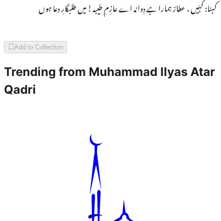
کہنا: کَہَیں ، عطارؔ ہمارا ہے دِوانہ اے عازِمِ طیبہ! میں طلبگارِ دعا ہوں
Add to Collection
Trending from
Muhammad Ilyas Atar
Qadri