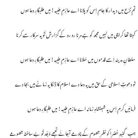
تم نَزع میں دیدار کا جام اِس کو پلانا اے عازِمِ طیبہ! میں طلبگارِ دعا ہوں
کہتا تھا کراچی میں نہیں مجھ کو ہے مرنا رو رو کے گزارش تُو یہ سرکار سے کرنا
سلطانِ مدینہ اِسے قدموں میں سُلانا اے عازِمِ طیبہ! میں طلبگارِ دعا ہوں
تو دعوتِ اسلامی کے حق میں یہ دعا دے اسلام کا ڈنکا یہ زمانے میں بجا دے
فرمائیں کرم اِس پہ شہنشاہِ زمانہ اے عازِمِ طیبہ! میں طلبگارِ دعا ہوں
جب گنبدِ خضرا کو نظر جھوم کے چومے آجائے تجھے وَجْد تُو بے ساختہ جھومے