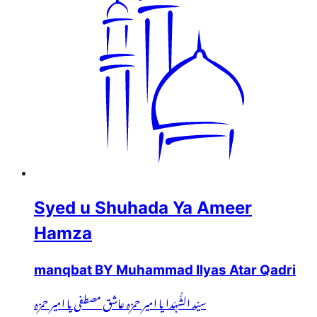
Syed u Shuhada Ya Ameer
Hamza
manqbat BY Muhammad Ilyas Atar Qadri
سیّد الشُّہَدا یا امیر حمزہ عاشق مصطفی یا امیر حمزہ