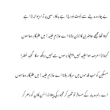
بے چارہ مدینے سے بَہُت دُور پڑا ہے بدکار سہی پر تِرا دیوانہ بڑا ہے
کہتا تھا مجھے حاضِری کا اِذن دِلانا اے عازِمِ طیبہ! میں طلبگارِ دعا ہوں
کہنا بڑا عرصہ ہوا طیبہ نہیں پہنچا برسوں سے نہیں دیکھ سکا گنبدِ خضرا
مسکین کو اب قدموں میں سرکار بلانا اے عازِمِ طیبہ! میں طلبگارِ دعا ہوں
اے راہِ مدینہ کے مسافر تو ٹَھَہر کر مجبور کی بِپتا ذرا سُن کان کو دھر کر