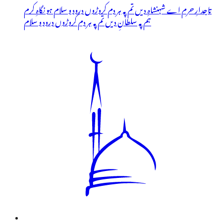
تاجدارِ حرم اے شہنشاہِ دیں تم پہ ہر دم کروڑوں درود و سلام ہو نگاہِ کرم
ہم پہ سلطانِ دیں تم پہ ہر دم کروڑوں درود و سلام