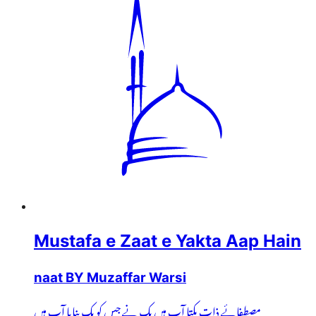
Mustafa e Zaat e Yakta Aap Hain
naat BY Muzaffar Warsi
مصطفائے ذاتِ یکتا آپ ہیں یک نے جس کو یک بنایا آپ ہیں