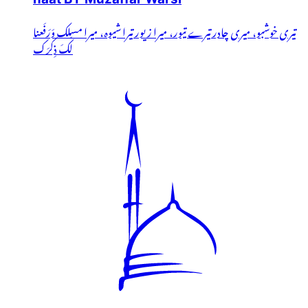
تیری خوشبو، میری چادر تیرے تیور، میرا زیور تیرا شیوہ، میرا مسلک وَرَفَعنا
لَکَ ذِکرَک