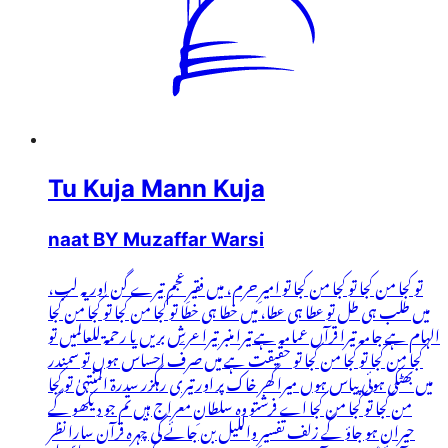
Tu Kuja Mann Kuja
naat BY Muzaffar Warsi
تو کجا من کجا تو کجا من کجا تو امیرِ حرم، میں فقیرِ عجم تیرے گن اور یہ لب،
میں طلب ہی طل تو عطا ہی عطا، میں خطا ہی خطا تو کجا من کجا تو کجا من کجا
الہام ہے جامہ تیرا قرآں عمامہ ہے تیرا منبر تیرا عرشِ بریں یا رحمۃ للعالمیں تو
کجا من کجا تو کجا من کجا تو حقیقت ہے میں صرف احساس ہوں تو سمندر
میں بھٹکی ہوئی پیاس ہوں میرا گھر خاک پر اور تیری رہگزر سدرۃ المنتہیٰ تو کجا
من کجا تو کجا من کجا اے فرشتو وہ سلطانِ معراج ہیں تم جو دیکھو گے
حیران ہو جاؤ گے زلف تفسیرِ واللیل بن جائے گی چہرہ قرآن سارا نظر