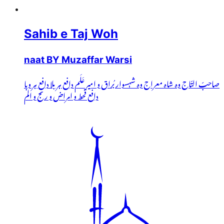
Sahib e Taj Woh
naat BY Muzaffar Warsi
صاحبّ التّاج وہ شاہ معراج وہ شہسوار بُراق و امیر عَلَم دافع ہر بلا دافعِ ہر وبا
دافع قحط و امراض و رنج و الم