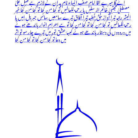
آئے گا میرے آقا امامِ صفِ انبیاء نام پہ ان کے لازم ہے صلِّ علیٰ
مصطفیٰ مجتبیٰ خاتم المرسلیں یا رحمۃ للعالمیں تو کجا من کجا تو کجا من کجا خیر
البشر رتبہ تیرا آوازِ حقّ خطبہ تیرا آفاق تیرے سامعیں سائس جبریلِ امیں یا
رحمۃ للعالمیں تو کجا من کجا تو کجا من کجا تو ہے احرامِ انوار باندھے ہوئے
میں درودوں کی دستار باندھے ہوئے کعبۂ عشق تو، میں تیرے چار سو تو اثر
میں دعا تو کجا من کجا تو کجا من کجا