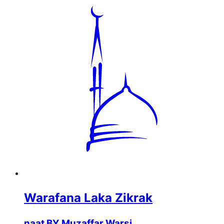
Warafana Laka Zikrak
naat BY Muzaffar Warsi