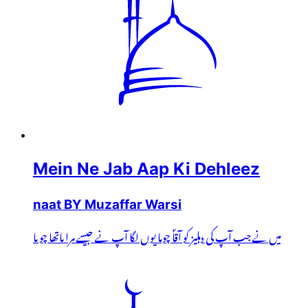
Mein Ne Jab Aap Ki Dehleez
naat BY Muzaffar Warsi
میں نے جب آپ کی دہلیز کو آقاؐ چوما یوں لگا آپ نے جیسے مرا ماتھا چو ما