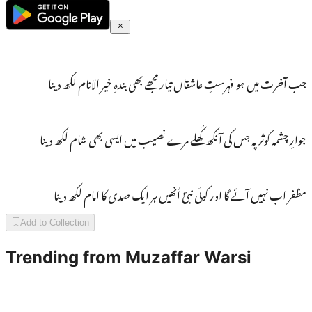
جب آخرت میں ہو فہرستِ عاشقاں تیار مجھے بھی بندہِ خیر الانام لکھ دینا
جوارِ چشمہ کوثر پہ جس کی آنکھ کُھلے مرے نصیب میں ایسی بھی شام لکھ دینا
مظفر اب نہیں آئے گا اور کوئی نبیؐ اُنھیں ہر ایک صدی کا امام لکھ دینا
Add to Collection
Trending from
Muzaffar Warsi