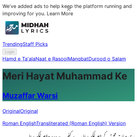
We've added ads to help keep the platform running and
improving for you.
Learn More
Trending
Staff Picks
Login
Hamd e Ta'ala
Naat e Rasool
Manqbat
Durood o Salam
Meri Hayat Muhammad Ke
Muzaffar Warsi
Original
Original
Roman English
Transliterated (Roman English) Version
مری حیات محمدؐ کے نام لکھ دینا مر ے کفن پہ درود و سلام لکھ دینا