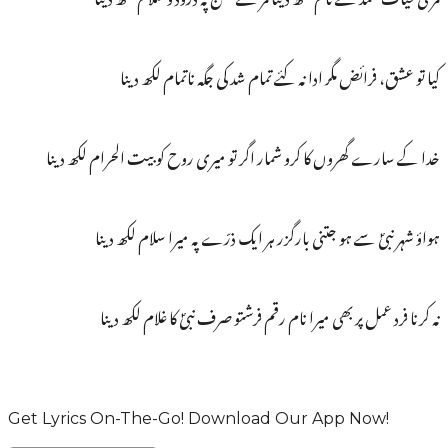
کیا تو عشق، فرائض مگر ادا نہ کئے تمام شد کی جگہ ناتمام لکھ دینا
خدا کے سارے گھروں کا کرو شمار اگر تو میری روح کو بیت الحرام لکھ دینا
ہواؤ شہر نبیؐ سے ہو جتنی بارگزر ہر ایک ذرّے پہ میرا سلام لکھ دینا
نہ کرنا فرد عمل پر بھی میرا نام رقم فرشتو صرف نبیؐ کا غلام لکھ دینا
Get Lyrics On-The-Go! Download Our App Now!