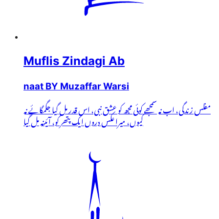
Muflis Zindagi Ab
naat BY Muzaffar Warsi
مفلس زندگی، اب نہ سمجھے کوئی مجھ کو عشق نبی، اس قدر مل گیا جگمگائے نہ
کیوں، میرا عکس دروں ایک پتھر کو، آئینہ مل گیا