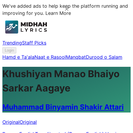
We've added ads to help keep the platform running and
improving for you.
Learn More
Trending
Staff Picks
Login
Hamd e Ta'ala
Naat e Rasool
Manqbat
Durood o Salam
Khushiyan Manao Bhaiyo
Sarkar Aagaye
Muhammad Binyamin Shakir Attari
Original
Original