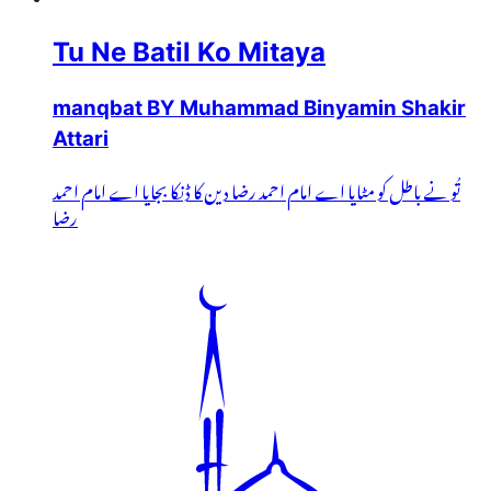
Tu Ne Batil Ko Mitaya
manqbat BY Muhammad Binyamin Shakir
Attari
تُو نے باطل کو مٹایا اے امام احمد رضا دین کا ڈنکا بجایا اے امام احمد
رضا