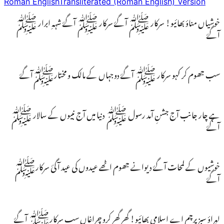
Roman English
Transliterated (Roman English) Version
خوشیاں مناؤ بھائیو! سرکار ﷺ آگۓ سرکار ﷺ آگۓ شہہِ ابرار ﷺ
آگۓ
سب جھوم کر کہو سرکار ﷺ آگۓ دوجہاں کے مالک و مختارﷺآگۓ
ہے چار جانب آج جشنِ آمد رسول ﷺ دنیا میں آج نبیوں کے سالار ﷺ
آگۓ
خوشیوں کے لمحات آگۓ دیوانے جھوم اٹھے عیدوں کی عید آگئ سرکارﷺ
آگۓ
لہراؤ سبز پرچم اے اسلامی بھائیو! گھر گھر کرو چراغاں سب سرکارﷺ آگۓ