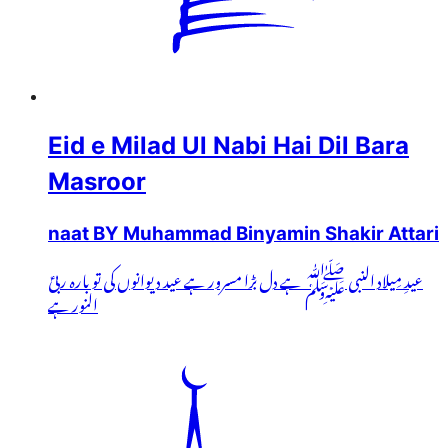
Eid e Milad Ul Nabi Hai Dil Bara
Masroor
naat BY Muhammad Binyamin Shakir Attari
عیدِ مِیلاد النبی ﷺ ہے دل بڑا مسرور ہے عید دیوانوں کی تو بارہ ربیؑ
النور ہے