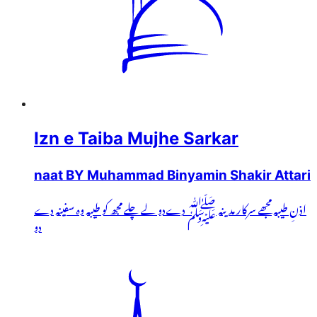
Izn e Taiba Mujhe Sarkar
naat BY Muhammad Binyamin Shakir Attari
اذنِ طیبہ مجھے سرکار مدینہ ﷺ دےدو لے چلے مجھ کو طیبہ وہ سفینہ دے
دو