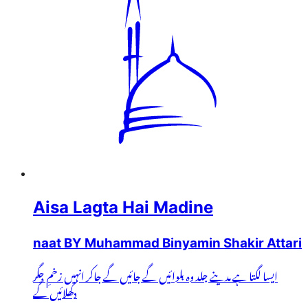
Aisa Lagta Hai Madine
naat BY Muhammad Binyamin Shakir Attari
ایسا لگتا ہے مدینے جلد وہ بلوائیں گے جائیں گے جاکر انہیں زخمِ جگر
دکھلائیں گے