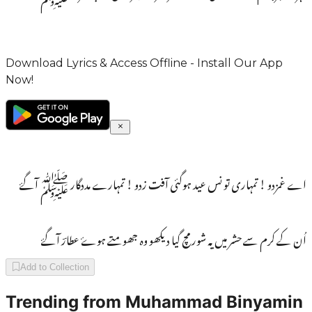
Download Lyrics & Access Offline - Install Our App
Now!
اے غمزدو ! تمہاری تو نس عید ہوگئی آفت زدو ! تمہارے مددگار ﷺ آگۓ
اُن کے کرم سے حشر میں یہ شور مچ گیا دیکھو وہ جھومتے ہوۓ عطارؔ آگۓ
Add to Collection
Trending from
Muhammad Binyamin