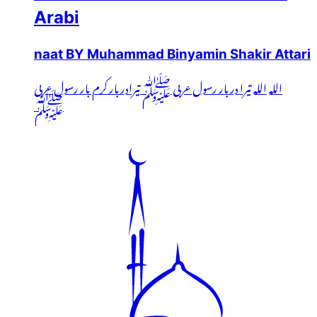
Arabi
naat BY Muhammad Binyamin Shakir Attari
اللہ اللہ تیرا دربار رسول عربی ﷺ تیرادربار کرم بار رسول عربی
ﷺ