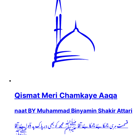
Qismat Meri Chamkaye Aaqa
naat BY Muhammad Binyamin Shakir Attari
قسمت مِری چمکایۓ چمکایۓ آقا ﷺ مجھ کو بھی درِ پاک پہ بُلوایۓ آقا
ﷺ