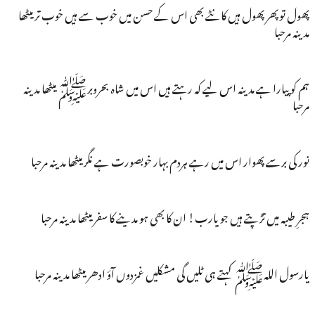
پھول توپھرپھول ہیں کانٹے بھی اس کے حسن میں خوب سے ہیں خوب تر میٹھا
مدینہ مرحبا
ہم کو پیارا ہے مدینہ اس لیے کہ رہتے ہیں اس میں شاہ بحروبرﷺ میٹھا مدینہ
مرحبا
نور کی برسے پھوار اس میں رہے ہردم بہار خوبصورت ہے نگر میٹھا مدینہ مرحبا
ہجرِ طیبہ میں تڑپتے ہیں جو یارب! ان کا بھی ہو مدینے کا سفر میٹھا مدینہ مرحبا
یارسول اللہﷺ کہتے ہی ٹلیں گی مشکلیں غمزدوں آؤ ادھر میٹھا مدینہ مرحبا