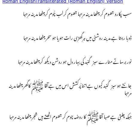
Roman English
Transliterated (Roman English) Version
سب پکارو جھوم کر میٹھا مدینہ مرحبا جھوم کرلب چُوم کرمیٹھا مدینہ مرحبا
ڈوبا رہتا ہے مدینہ روشنی میں ہرگھڑی رات ہویا ہو سحر میٹھا مدینہ مرحبا
نور برساتے منارے سبز گنبد کی بہار دل ہو روشن دیکھ کرمیٹھا مدینہ مرحبا
جانتے ہو سبز گنبد کیوں ہےاتنا پُرکشش اس میں ہےآقا ﷺ کاگھر میٹھا مدینہ
مرحبا
جبکہ چلتی ہے صبا آقاﷺ کا روضہ چوم کر جھوم اٹھتے ہیں شجر میٹھا مدینہ مرحبا