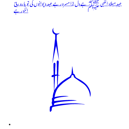
عیدِ مِیلاد النبی ﷺ ہے دل بڑا مسرور ہے عید دیوانوں کی تو بارہ ربیؑ
النور ہے