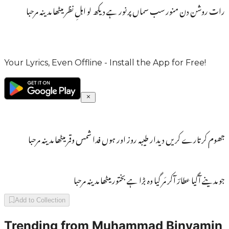
رات روشن دن منور سب سماں پرنور ہے دیکھ لو اہلِ نظر میٹھا مدینہ مرحبا
Your Lyrics, Even Offline - Install the App for Free!
جھوم کرتارے کریں دیدار طیبہ روز اور ہوں فدا شمس وقمر میٹھا مدینہ مرحبا
جو مدینے آگیا عطارؔ آکر مَر گیا وہ بڑا ہے بختور میٹھا مدینہ مرحبا
Add to Collection
Trending from
Muhammad Binyamin