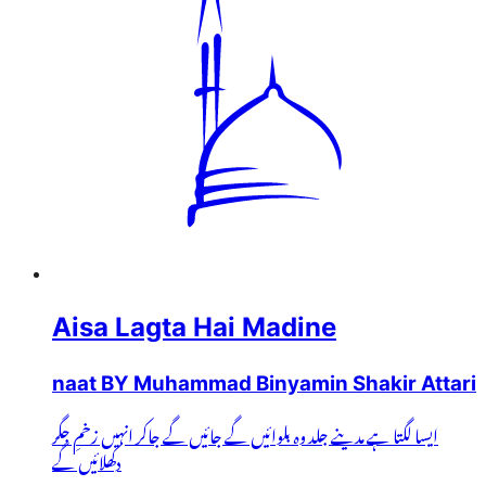
Aisa Lagta Hai Madine
naat BY Muhammad Binyamin Shakir Attari
ایسا لگتا ہے مدینے جلد وہ بلوائیں گے جائیں گے جاکر انہیں زخمِ جگر
دکھلائیں گے