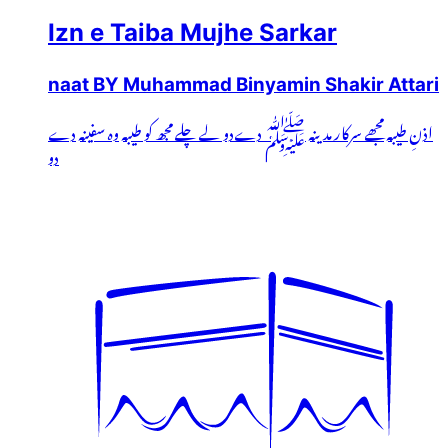
Izn e Taiba Mujhe Sarkar
naat BY Muhammad Binyamin Shakir Attari
اذنِ طیبہ مجھے سرکار مدینہ ﷺ دےدو لے چلے مجھ کو طیبہ وہ سفینہ دے
دو