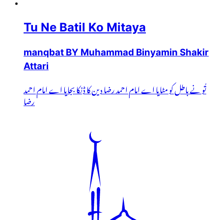
Tu Ne Batil Ko Mitaya
manqbat BY Muhammad Binyamin Shakir
Attari
تُو نے باطل کو مٹایا اے امام احمد رضا دین کا ڈنکا بجایا اے امام احمد
رضا