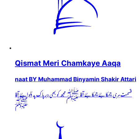
Qismat Meri Chamkaye Aaqa
naat BY Muhammad Binyamin Shakir Attari
قسمت مِری چمکایۓ چمکایۓ آقا ﷺ مجھ کو بھی درِ پاک پہ بُلوایۓ آقا
ﷺ