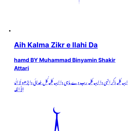
Aih Kalma Zikr e Ilahi Da
hamd BY Muhammad Binyamin Shakir
Attari
ایہہ کلمہ ذکر اِلہٰی دا ایہہ کلمہ رب دے ماہی دا ایہہ کلمہ کُل خدائی دا پڑھو لَا الٰہَ
اِلاَّ اللہ