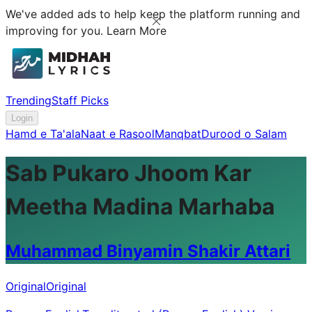
We've added ads to help keep the platform running and
improving for you.
Learn More
Trending
Staff Picks
Login
Hamd e Ta'ala
Naat e Rasool
Manqbat
Durood o Salam
Sab Pukaro Jhoom Kar
Meetha Madina Marhaba
Muhammad Binyamin Shakir Attari
Original
Original