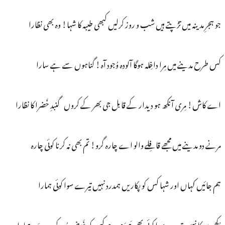
جو ہجرِ مدینہ میں تڑپتے ہیں شب و روز کرلیں کبھی طیبہ کا شہا! وہ بھی نظارا
کس طرح مدینے میں مِرا داخِلہ ہوگا آلودہ وُجود آہ! گناہوں سے ہے سارا
اے کاش! مِری آنکھ ہو دیدار کے قابل جی بھر کے کروں گنبدِ خَضرا کا نظارا
مرنے دو مدینے میں مجھے قافِلے والو اے چارہ گرو! تم بھی نہ کرنا کوئی چارہ
ہم جائیں کہاں اور شہا کس کو پکاریں ہمدرد نہیں تیرے سوا کوئی ہمارا
دُکھیوں کا نہیں تیرے سوا کوئی بھی ہَمدَم ہے کس کو غَرَض دُور کرے دَرد ہمارا