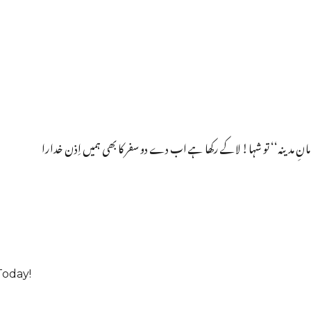
مانِ مدینہ‘‘ تو شہا! لاکے رکھا ہے اب دے دو سفر کا بھی ہمیں اِذن خدارا
Today!