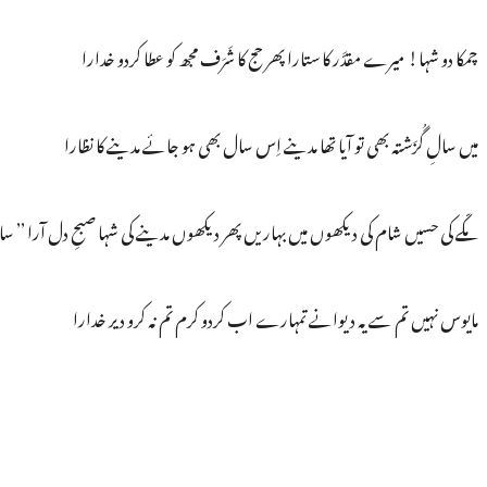
چمکا دو شہا! میرے مقدَّر کا ستارا پھر حج کا شَرَف مجھ کو عطا کردو خدارا
میں سالِ گُزَشتہ بھی تو آیا تھا مدینے اِس سال بھی ہو جائے مدینے کا نظارا
مکّے کی حسیں شام کی دیکھوں میں بہاریں پھر دیکھوں مدینے کی شہا صبحِ دل آرا ’’ سا
مایوس نہیں تم سے یہ دیوانے تمہارے اب کردو کرم تم نہ کرو دیر خدارا