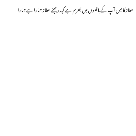
عطارؔ کا بس آپ کے ہاتھوں میں بھرم ہے کہہ دیجئے عطارؔ ہمارا ہے ہمارا