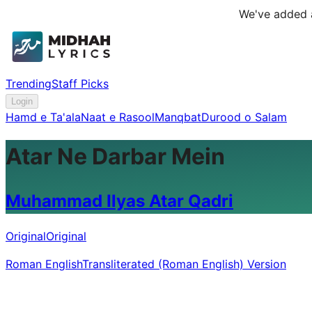
We've added a
Trending
Staff Picks
Login
Hamd e Ta'ala
Naat e Rasool
Manqbat
Durood o Salam
Atar Ne Darbar Mein
Muhammad Ilyas Atar Qadri
Original
Original
Roman English
Transliterated (Roman English) Version