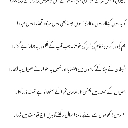
گو بد ہوں گنہگار ہوں بدکار بُرا ہوں جیسا بھی ہوں سرکار تمھارا ہوں تمہارا
ہم کیوں کریں حُکّام کی اُمرا کی خوشامد جب آپ کے ٹکڑوں پہ ہمارا ہے گزارا
شیطان نے بہکا کے گناہوں میں پھنسایا اور نفسِ بداَطوار نے عِصیاں پہ اُبھارا
عِصیاں کے سمندر میں پھنسی ناؤ ہماری تم آکے سنبھالو ہے بَہُت دُور کَنارا
افسوس! گناہوں سے ہے پُر نامۂ اعمال رکھئے گا مِری لاج قِیامت میں خُدارا