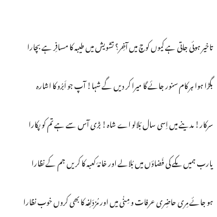
تاخیر ہوئی جاتی ہے کیوں کوچ میں آخِر؟ تشویش میں طیبہ کا مسافِر ہے بچارا
بگڑا ہوا ہر کام سنور جائے گا میرا کر دیں گے شہا! آپ جو اَبرُو کا اشارہ
سرکار! مدینے میں اِسی سال بُلالو اے شاہ! بڑی آس سے ہے تم کو پکارا
یارب ہمیں مکے کی فَضاؤں میں بُلالے اور خانۂ کعبہ کا کریں جم کے نظارا
ہو جائے مِری حاضِری عرفات و مِنٰی میں اور مُزدَلِفہ کا بھی کروں خوب نظارا