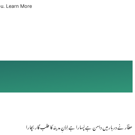
u.
Learn More
عطّاؔر نے دربار میں دامن ہے پَسارا ہے اِذنِ مدینہ کا طلب گار بچارا