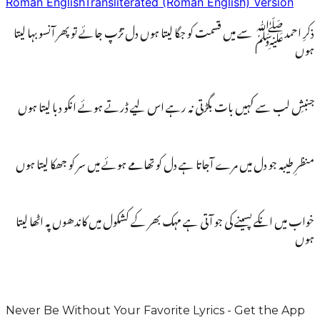
Roman English
Transliterated (Roman English) Version
ذکرِ احمدﷺ سے میں قسمت کو جگا لیتا ہوں دل تڑپ جائے تو پھر آنسو بہا لیتا
ہوں
جنبشِ لب سے کہیں بات بگڑتی نہ رہے اس لیے ڈرتے ہوئے انکو دبا لیتا ہوں
منظرِ طیبہ جو دل میں مرے آجاتا ہے دل کو تھامے ہوئے میں سر کو جھکا لیتا ہوں
خواب میں انکے پسینے کی جو آتی ہے مہک بھر کے کشکول میں کاندھوں پہ اٹھا لیتا
ہوں
Never Be Without Your Favorite Lyrics - Get the App