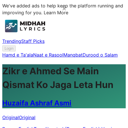
We've added ads to help keep the platform running and
improving for you.
Learn More
Trending
Staff Picks
Login
Hamd e Ta'ala
Naat e Rasool
Manqbat
Durood o Salam
Zikr e Ahmed Se Main
Qismat Ko Jaga Leta Hun
Huzaifa Ashraf Asmi
Original
Original