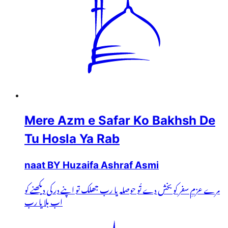
Mere Azm e Safar Ko Bakhsh De
Tu Hosla Ya Rab
naat BY Huzaifa Ashraf Asmi
مرے عزمِ سفر کو بخش دے تُو حوصلہ یا رب جھلک تو اپنے در کی دیکھنے کو
اب بلا یا رب