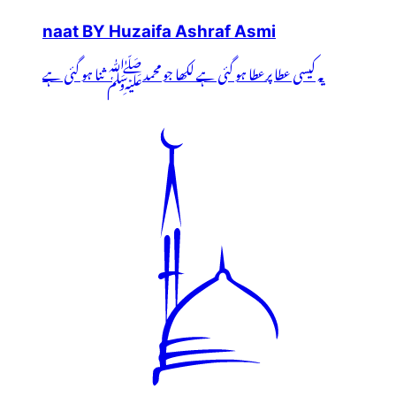
naat BY Huzaifa Ashraf Asmi
یہ کیسی عطا پرعطا ہو گئی ہے لکھا جو محمدﷺ ثنا ہو گئی ہے