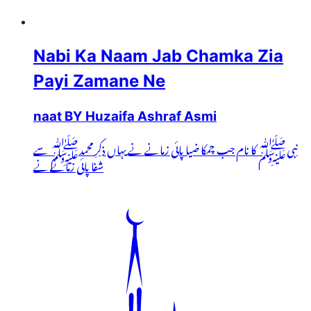
Nabi Ka Naam Jab Chamka Zia
Payi Zamane Ne
naat BY Huzaifa Ashraf Asmi
نبیﷺ کا نام جب چمکا ضیا پائی زمانے نے یہاں ذکرِ محمدﷺ سے
شفا پائی زمانے نے