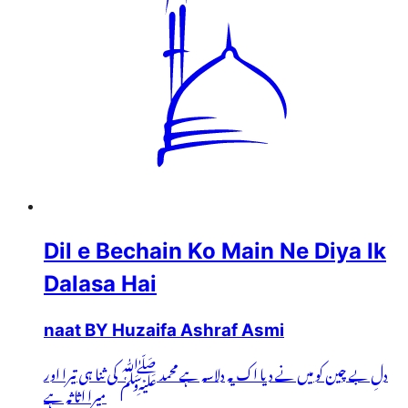
Dil e Bechain Ko Main Ne Diya Ik
Dalasa Hai
naat BY Huzaifa Ashraf Asmi
دلِ بے چین کو میں نے دیا اک یہ دلاسہ ہے محمد ﷺ کی ثنا ہی تیرا اور
میرا اثاثہ ہے