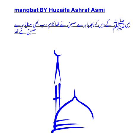
manqbat BY Huzaifa Ashraf Asmi
نبیﷺ کے دیں کو بچایا مِرے حسینؑ نے تھا کلامِ رب بھی سنایا مِرے
حسینؑ نے تھا