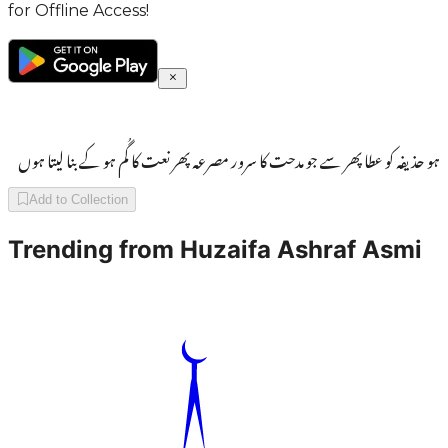
for Offline Access!
ہو حذیفہ کو عطا پھر سے جو مدحت کا سرور مصرعہ پھر نعت کا گُم ہو کے بنا لیتا ہوں
Add to Collection
Trending from
Huzaifa Ashraf Asmi