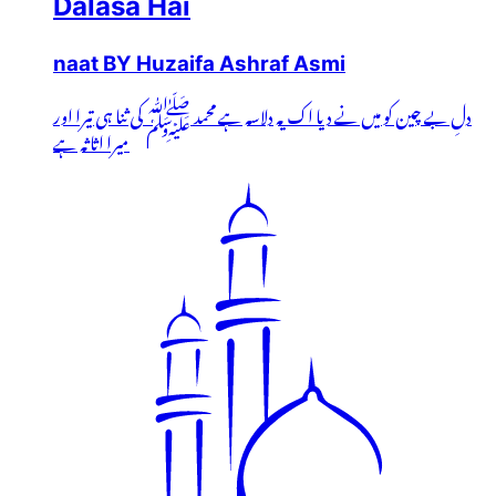
Dalasa Hai
naat BY Huzaifa Ashraf Asmi
دلِ بے چین کو میں نے دیا اک یہ دلاسہ ہے محمد ﷺ کی ثنا ہی تیرا اور
میرا اثاثہ ہے