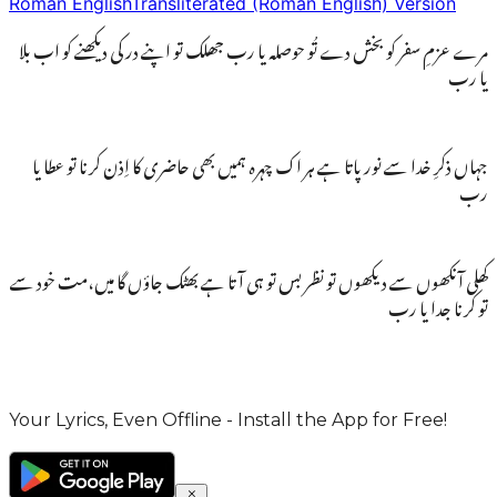
Roman English
Transliterated (Roman English) Version
مرے عزمِ سفر کو بخش دے تُو حوصلہ یا رب جھلک تو اپنے در کی دیکھنے کو اب بلا
یا رب
جہاں ذکرِ خدا سے نور پاتا ہے ہر اک چہرہ ہمیں بھی حاضری کا اِذن کرنا تو عطا یا
رب
کھلی آنکھوں سے دیکھوں تو نظر بس تو ہی آتا ہے بھٹک جاؤں گا میں،مت خود سے
تو کرنا جدا یا رب
Your Lyrics, Even Offline - Install the App for Free!