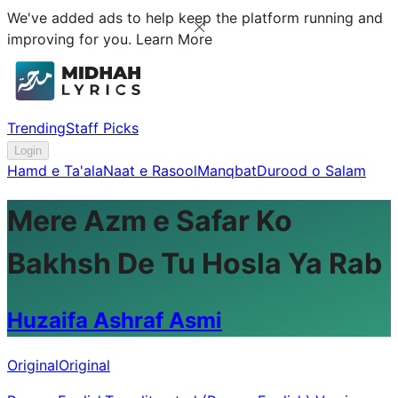
We've added ads to help keep the platform running and
improving for you.
Learn More
Trending
Staff Picks
Login
Hamd e Ta'ala
Naat e Rasool
Manqbat
Durood o Salam
Mere Azm e Safar Ko
Bakhsh De Tu Hosla Ya Rab
Huzaifa Ashraf Asmi
Original
Original