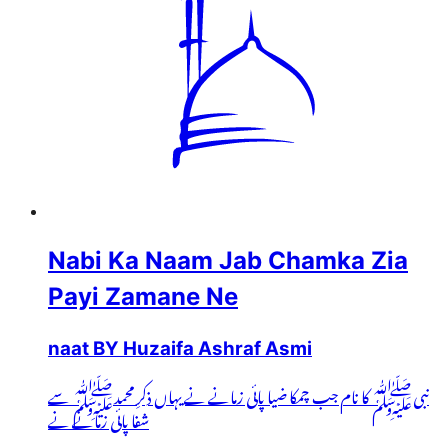
Nabi Ka Naam Jab Chamka Zia
Payi Zamane Ne
naat BY Huzaifa Ashraf Asmi
نبیﷺ کا نام جب چمکا ضیا پائی زمانے نے یہاں ذکرِ محمدﷺ سے
شفا پائی زمانے نے