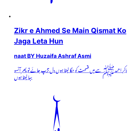
Zikr e Ahmed Se Main Qismat Ko
Jaga Leta Hun
naat BY Huzaifa Ashraf Asmi
ذکرِ احمدﷺ سے میں قسمت کو جگا لیتا ہوں دل تڑپ جائے تو پھر آنسو
بہا لیتا ہوں