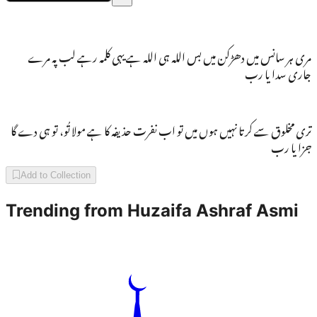
مری ہر سانس میں دھڑکن میں بس اللہ ہی اللہ ہے یہی کلمہ رہے لب پہ مرے
جاری سدا یا رب
تری مخلوق سے کرتا نہیں ہوں میں تو اب نفرت حذیفہ کا ہے مولا تُو، تو ہی دے گا
جزا یا رب
Add to Collection
Trending from
Huzaifa Ashraf Asmi