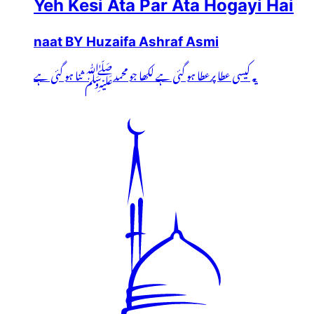
Yeh Kesi Ata Par Ata Hogayi Hai
naat BY Huzaifa Ashraf Asmi
یہ کیسی عطا پرعطا ہو گئی ہے لکھا جو محمدﷺ ثنا ہو گئی ہے