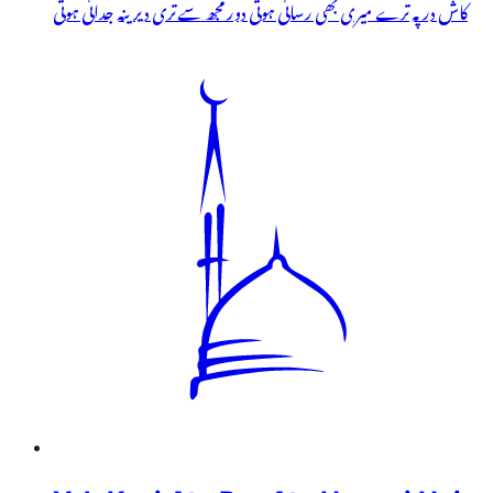
کاش در پہ ترے میری بھی رسائی ہوتی دور مجھ سے تری دیرینہ جدائی ہوتی