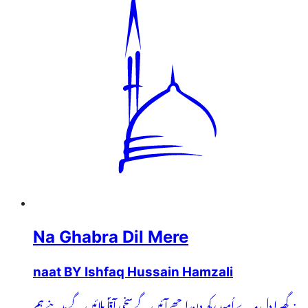
Na Ghabra Dil Mere
naat BY Ishfaq Hussain Hamzali
نہ گھبرا دل مرے اُمید رکھ دن اچھے آئیں گے سخی آقاؐ بلائیں گے مدینے ہم