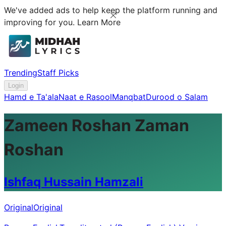
We've added ads to help keep the platform running and
improving for you.
Learn More
Trending
Staff Picks
Login
Hamd e Ta'ala
Naat e Rasool
Manqbat
Durood o Salam
Zameen Roshan Zaman
Roshan
Ishfaq Hussain Hamzali
Original
Original