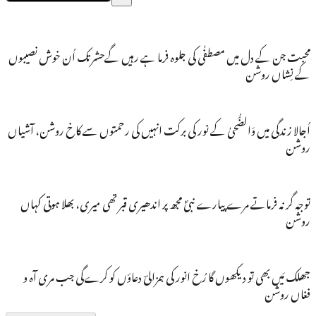
محبت جن کے دل میں مصطفٰی کی جلوہ فرما ہے رہیں گےحشرتک اُن خوش نصیبوں
کے نِشاں روشن
اُجالا زندگی میں وَالضُّحیٰ کے نور کی برکت انہیں کی رحمتوں سے کاخ روشن، آشیاں
روشن
توجہ گر نہ فرماتے مرے پیارے نبیؐ مجھ پر اندھیری قبر تھی میری، بھلا ہوتی کہاں
روشن
جھلک مَیں بھی تو دیکھوں گا رُخ انور کی ہمزالیؔ دعاؤں کو کرےگی جب مری آہ و
فغاں روشن