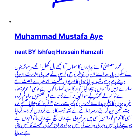
Muhammad Mustafa Aye
naat BY Ishfaq Hussain Hamzali
محمد مصطفیٰ آۓ بہاروں کا سماں آیا بجھےدل کھل اٹھےہرسوتڑپتوں
نےسکوں پایا وہ آۓ جن کی خاطر لوح وکرسی نے جلا پائی بشارت ان کی
دینے بام پر خورشید لہرایا ہوئی کافور یوں ظلمت، اندھیرے چھٹ گۓ
سارے زمیں وآسماں پرچھا گیا انوار کا سایہ تمہارا کوں ہےحامی؟ جوپوچھا،
بےنوا بولے محمدؐ کے سوا کوئی نہ آۓ گا نہ ہے آیا بھٹکتوں راہ گم کردہ
ض،یروں کا چلن بدلا گۓ گزروں کوپھرسےراستہ''اقراء'' کادکھلایا صنم گر،
بت شکن بن کربنے رہبر زمانے کے نشہ توحید کادے کردلوں کو ایسا گرمایا
انہی کاتھام لو دامن اسی میں سرخروئی ہے وہی سچ ہے وہی مانو انہوں نے
جو ہےفرمایا نہیں دنیا کی دولت کی ہمیں پرواہ ہمزالیؔ محمدؐ کی محبت کا ہمیں کافی
ہے سرمایا