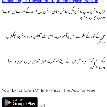
Roman English
Transliterated (Roman English) Version
زمیں روشن زماں روشن مکیں روشن مکاں روشن رُخ احمد کے صدقےمیں ہوۓ
دونوں جہاں روشن
نبی کے نورکے جلوے زمیں پرآسمانوں پر اسی سے آفتاب و ماہ روشن، کہکشاں
روشن
رکھا اسم محمدؐ جب بھی میں نے اپنے ہونٹوں پر ہوئی شیریں زباں میری بنا میرا
بیاں روشن
Your Lyrics, Even Offline - Install the App for Free!