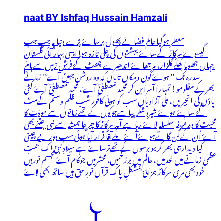
naat BY Ishfaq Hussain Hamzali
معطر ہوگیا عالم فضا نے پھول برساۓ پڑے دنیا پہ جب جب
گیسوۓسرکارؐ کےساۓ بہشتوں کی چلی تازہ ہوا ایسی بہار آئی گلستانِ
جہاں جھوما کِھلے گلزار، مرجھاۓ اندھیرے چھٹ گۓ فرشِ زمیں سےبامِ
سدرہ تک '' ہوۓکون ومکاں تاباں کہ وہ روشن جبیںؐ آۓ'' زمانے
بھرکےمظلومو! تمہارا آسرا بن کر محمد مصطفیٰؐ آۓ، محمد مصطفیٰؐ آۓ کٹی
پاؤں کی انجیریں، ملی آزادیاں سب کو ہوئی کافور شب ظلم وستم کےمٹ
گۓ ساۓ ہوۓ شیروشکرپیاسےجوکوں کےتھےزمانوں سے مودّت کا
محبت کا وہ طُرفہ سلسلہ لاۓ رہا ہے آمدِ سرکارؐ کا چرچا ہمیشہ سے نبی جتنے بھی
آۓ اُن کےگُن گاتےہوۓآۓ ملےآقاؐ قرار آیا ہوئی سب دور بے چینی
کیا دیدارجی بھر کرجو برسوں کےتھےترساۓ ہے میلادِ نبیؐ اک نعمتِ
عظمیٰ زمانے میں لحدمیں، عالم میں برزخمیں، محشرمیں جوکام آۓ مجسم نورہیں
خود بھی مری سرکارؐ ہمزالیؔ بمشکلِ پاک قرآں نورِ حق ہیں ساتھ بھی لاۓ