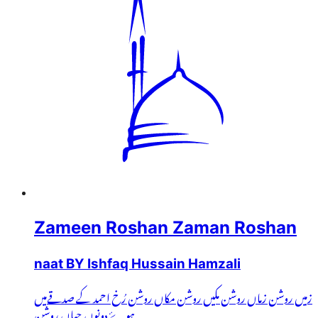
Zameen Roshan Zaman Roshan
naat BY Ishfaq Hussain Hamzali
زمیں روشن زماں روشن مکیں روشن مکاں روشن رُخ احمد کے صدقےمیں
ہوۓ دونوں جہاں روشن