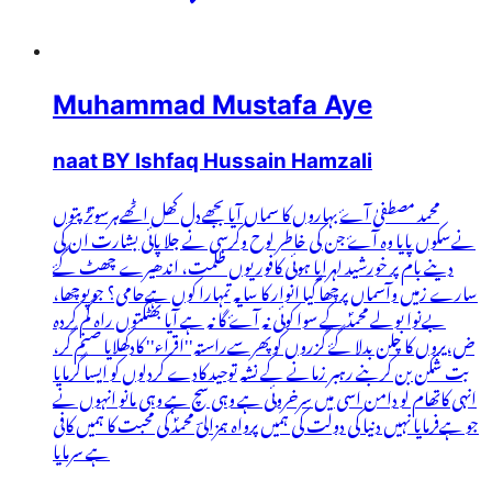
Muhammad Mustafa Aye
naat BY Ishfaq Hussain Hamzali
محمد مصطفیٰ آۓ بہاروں کا سماں آیا بجھےدل کھل اٹھےہرسوتڑپتوں
نےسکوں پایا وہ آۓ جن کی خاطر لوح وکرسی نے جلا پائی بشارت ان کی
دینے بام پر خورشید لہرایا ہوئی کافور یوں ظلمت، اندھیرے چھٹ گۓ
سارے زمیں وآسماں پرچھا گیا انوار کا سایہ تمہارا کوں ہےحامی؟ جوپوچھا،
بےنوا بولے محمدؐ کے سوا کوئی نہ آۓ گا نہ ہے آیا بھٹکتوں راہ گم کردہ
ض،یروں کا چلن بدلا گۓ گزروں کوپھرسےراستہ''اقراء'' کادکھلایا صنم گر،
بت شکن بن کربنے رہبر زمانے کے نشہ توحید کادے کردلوں کو ایسا گرمایا
انہی کاتھام لو دامن اسی میں سرخروئی ہے وہی سچ ہے وہی مانو انہوں نے
جو ہےفرمایا نہیں دنیا کی دولت کی ہمیں پرواہ ہمزالیؔ محمدؐ کی محبت کا ہمیں کافی
ہے سرمایا