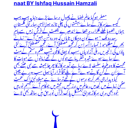
naat BY Ishfaq Hussain Hamzali
معطر ہوگیا عالم فضا نے پھول برساۓ پڑے دنیا پہ جب جب
گیسوۓسرکارؐ کےساۓ بہشتوں کی چلی تازہ ہوا ایسی بہار آئی گلستانِ
جہاں جھوما کِھلے گلزار، مرجھاۓ اندھیرے چھٹ گۓ فرشِ زمیں سےبامِ
سدرہ تک '' ہوۓکون ومکاں تاباں کہ وہ روشن جبیںؐ آۓ'' زمانے
بھرکےمظلومو! تمہارا آسرا بن کر محمد مصطفیٰؐ آۓ، محمد مصطفیٰؐ آۓ کٹی
پاؤں کی انجیریں، ملی آزادیاں سب کو ہوئی کافور شب ظلم وستم کےمٹ
گۓ ساۓ ہوۓ شیروشکرپیاسےجوکوں کےتھےزمانوں سے مودّت کا
محبت کا وہ طُرفہ سلسلہ لاۓ رہا ہے آمدِ سرکارؐ کا چرچا ہمیشہ سے نبی جتنے بھی
آۓ اُن کےگُن گاتےہوۓآۓ ملےآقاؐ قرار آیا ہوئی سب دور بے چینی
کیا دیدارجی بھر کرجو برسوں کےتھےترساۓ ہے میلادِ نبیؐ اک نعمتِ
عظمیٰ زمانے میں لحدمیں، عالم میں برزخمیں، محشرمیں جوکام آۓ مجسم نورہیں
خود بھی مری سرکارؐ ہمزالیؔ بمشکلِ پاک قرآں نورِ حق ہیں ساتھ بھی لاۓ