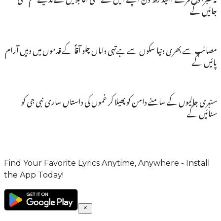
جائیں گے
مصائب سے بھری دنیا سکوں سےہےتہی داماں چلو آقاؐ کے قدموں میں وہیں آرام
پائیں گے
سنہری جالیوں کے سامنے دامن کو پھیلا کر غموں کی داستاں ساری نبی جی کو
سنائیں گے
Find Your Favorite Lyrics Anytime, Anywhere - Install
the App Today!