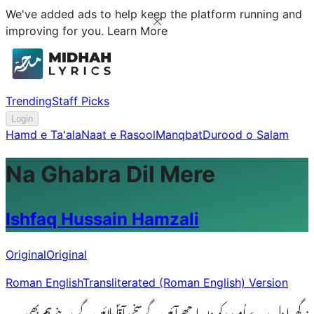
We've added ads to help keep the platform running and
improving for you.
Learn More
Trending
Staff Picks
Login
Hamd e Ta'ala
Naat e Rasool
Manqbat
Durood o Salam
Na Ghabra Dil Mere
Ishfaq Hussain Hamzali
Original
Original
Roman English
Transliterated (Roman English) Version
نہ گھبرا دل مرے اُمید رکھ دن اچھے آئیں گے سخی آقاؐ بلائیں گے مدینے ہم بھی