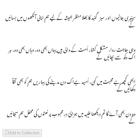
سنہری جالیوں اور سبز گنبد کا بھلا منظر ہمیشہ کےلیے ہم اپنی آنکھوں میں بسائیں
گے
وہی حاجت روا، مشکل کشا، اُمت کے والی ہیں یہاں بھی وہ، وہاں بھی وہ، ہر
اک دکھ سے بچائیں گے
ابھی کچھ ہے محبت میں کمی، اُمید ہےاک دن مدینے کی بہاریں ہم کو بھی آقاؐ
دکھائیں گے
وہ دن بھی آۓ گا تم دیکھنا طیبہ میں ہمزالیؔ درِ محبوب پر نعتوں کی محفل ہم سجائیں
گے
Add to Collection