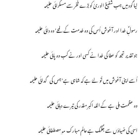
لیا گود میں جب شفیعؐ الوریٰ کو بڑے فخر سے مسکرائی حلیمہ
رسولِؐ خدا اور آغوش اُس کی وہ خدمت کے لمحے' وہ دائی حلیمہ
جو تقدیر تجھ کو عطا کی خدا نے کسی اور نے کب وہ پائی حلیمہ
اُسے اپنی آغوش میں تُو لۓ ہے کہ شاہی ہے' جس کی گدائی حلیمہ
وہ عظمت مِلی ہے کے اللہ اکبر مقدر کی تیرے دہائی حلیمہ
اسی کی ضیاؤں سے جگمگ ہے عالم مبارک مہِ مصطفائی حلیمہ