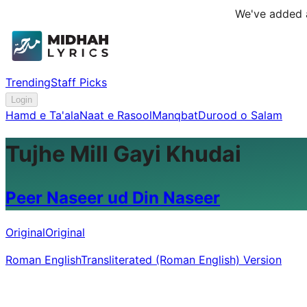
We've added a
Trending
Staff Picks
Login
Hamd e Ta'ala
Naat e Rasool
Manqbat
Durood o Salam
Tujhe Mill Gayi Khudai
Peer Naseer ud Din Naseer
Original
Original
Roman English
Transliterated (Roman English) Version