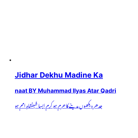
Jidhar Dekhu Madine Ka
naat BY Muhammad Ilyas Atar Qadri
جدھر دیکھوں مدینے کا حرم ہو کرم ایسا شَہَنْشاہِ امم ہو