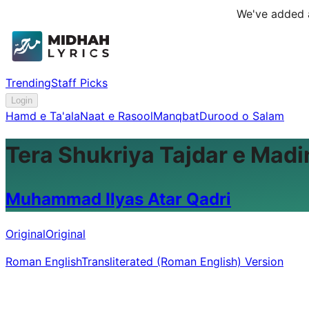
We've added a
Trending
Staff Picks
Login
Hamd e Ta'ala
Naat e Rasool
Manqbat
Durood o Salam
Tera Shukriya Tajdar e Madi
Muhammad Ilyas Atar Qadri
Original
Original
Roman English
Transliterated (Roman English) Version