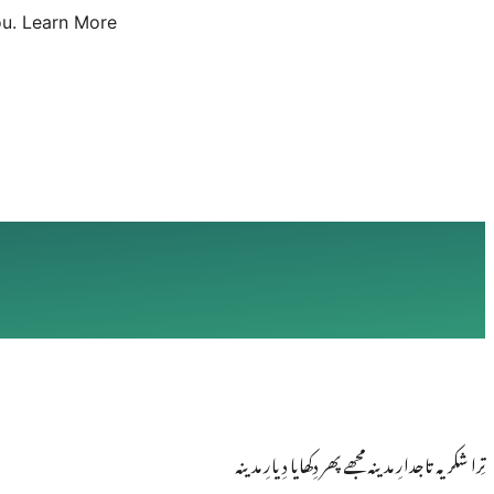
u.
Learn More
تِرا شکریہ تاجدارِ مدینہ مجھے پھر دِکھایا دِیارِ مدینہ