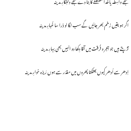
تجھے واسِطہ یاخدا مصطَفٰے کا بنا دے مجھے دلفِگارِ مدینہ
اگر ہو یقیں زخم بھر جائیں گے سب لگا لو ذرا سا غُبارِ مدینہ
تڑپتے ہیں جو ہِجر و فُرقت میں آقا دِکھا دو انہیں بھی بہارِ مدینہ
اِدھر سے اُدھر کیوں بھٹکتا پھروں میں مقدّر سے ہوں رَیزہ خوارِ مدینہ