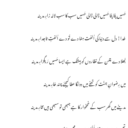
حَسیں پتّا پتّا حَسیں ڈالی ڈالی حَسیں سب کا سب لالہ زارِ مدینہ
خدا! دل سے دنیا کی اُلفت مِٹا دے تُو دے اُلفتِ تاجدارِ مدینہ
بُھلا دے چمن کے نظاروں کو بیشک ہے ایسا حَسیں رَیگزارِ مدینہ
میں رِضوانِ جنّت کو تحفے میں دونگا عطا کیجئے چند خارِ مدینہ
مدینے میں گھر سب کے غمخوار کا ہے جبھی تو سبھی ہیں نثارِ مدینہ