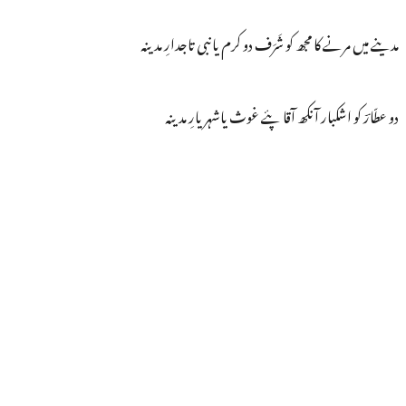
مدینے میں مرنے کا مجھ کو شَرَف دو کرم یانبی تاجدارِ مدینہ
دو عطّارؔ کو اشکبار آنکھ آقا پئے غوث یاشہریارِ مدینہ