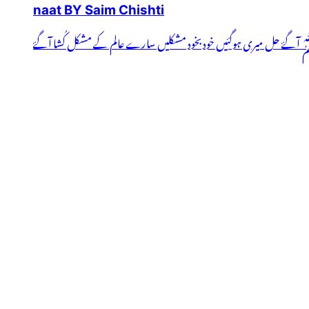
naat BY Saim Chishti
 آگۓ حل میری ہوگئیں خودبخود مشکلیں سارے عالم کے مشکل کُشا آگۓ