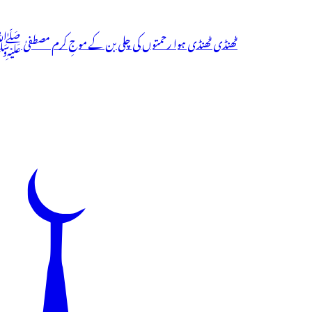
ٹھنڈی ٹھنڈی ہوا رحمتوں کی چلی بن کے موجِ کرم مصطفیٰ ﷺ