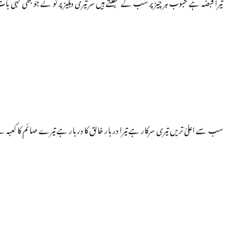
تیرا قبضہ ہے محبوب ہر چیز پر سب کے جھکتے ہیں سر تیری دہلیز پر تو نے جو بھی کہی ب
سب سے اعلیٰ تریں تیری سرکار ہے تیرا دربار خالق کا دربار ہے تیرے صائم کا کعبہ ہے 