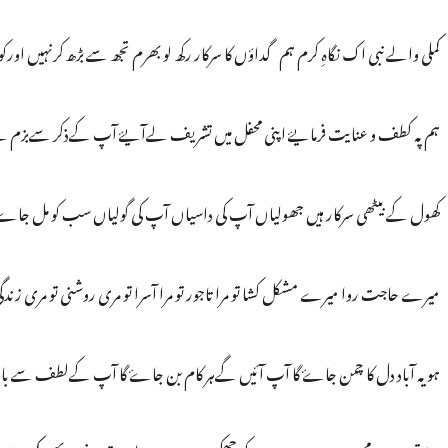
کملی والے نبی اک نگاہِ کرم ہم گداؤں کا سرکار رکھ لو بھرم تجھ سے بڑھ کرنہیں اورکوئ
ہم پہ کطف و عنایت فرمایۓ اپنی محفل میں تشریف لےآیۓ آپ کےذکر سےبزم ہےسج
کھول کے بیٹھی سرکار ہیں جھولیاں آپ کی داسیاں آپ کی گولیاں سب کو مل جاۓ خی
میرے حاجت روا میرے مشکل کشا تو مرا تاجور تو مرا آسرا تو مری روشنی تو مری زندگی 
ہو یہ آباد دل کا چمن جاۓ گا آپ آئیں گےہر کام بن جاۓ گا آپ کےلطف سے بات 