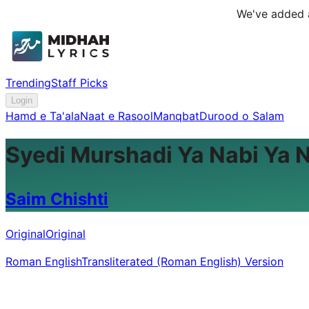
We've added a
Trending
Staff Picks
Login
Hamd e Ta'ala
Naat e Rasool
Manqbat
Durood o Salam
Syedi Murshadi Ya Nabi Ya 
Saim Chishti
Original
Original
Roman English
Transliterated (Roman English) Version