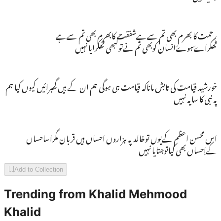
رحمت کا بھرم بھی تم سےہےشفقت کابھرم بھی تم سےہے
ٹھکراۓہوۓانسان کوبھی تم نےتوکبھی ٹھکرایا نہیں
خورشید قیامت کی تابش ماناکہ قیامت ہی ہوگی ہم ان کے ہیں گھبرائیں کیوں کیا ہم
پہ نبی کا سایہ نہیں
اس محسن اعظم کےیوں توخالدپہ ہزاروں احساں ہیں قربان مگراساحساں
کےاِحساں بھی کیاتوجتایا نہیں
Add to Collection
Trending from
Khalid Mehmood
Khalid