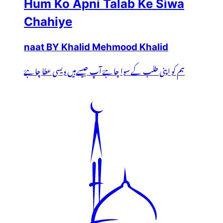
Hum Ko Apni Talab Ke Siwa
Chahiye
naat BY Khalid Mehmood Khalid
ہم کو اپنی طلب کے سوا چاہۓ آپ جیسےہیں ویسی عطا چاہۓ