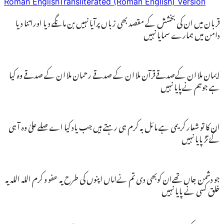
Roman English
Transliterated (Roman English) Version
قربان میں ان کی بخشش کے مقصد بھی زباں پرآیا نہیں بن مانگے دیا اوراتنا دیا
دامن میں ہمارے سمایا نہیں
ایمان ملا ان کےصدقےقرآن ملا ان کے صدقے رحمان ملا ان کے صدقے وہ کیا
ہے جوہم نےپایا نہیں
ان کا تو شعار کریمی ہے مائل بہ کرم ہی رہتے ہیں جب یاد کیا اے صلے علیٰ وہ آ ہی
گۓ تڑپایا نہیں
جو دشمن جاں تھےان کوبھی دی تم نےاماں اپنوں کی طرح یہ عفو و کرم اللہ اللہ یہ
خلق کسی نے پایا نہیں