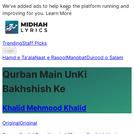
We've added ads to help keep the platform running and
improving for you.
Learn More
Trending
Staff Picks
Login
Hamd e Ta'ala
Naat e Rasool
Manqbat
Durood o Salam
Qurban Main UnKi
Bakhshish Ke
Khalid Mehmood Khalid
Original
Original