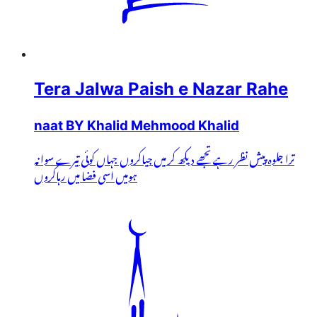
Tera Jalwa Paish e Nazar Rahe
naat BY Khalid Mehmood Khalid
ترا جلوہ پیش نظر رہے تجھے دیکھ کر میں جیاکروں جہاں کوئی تیرے سوانہ
ہومیں اسی فضا میں رہاکروں