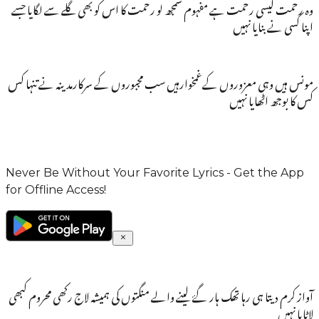
وہ رحمت کیسی رحمت ہے مفہوم سمجھ لو رحمت کا اس کو بھی گلے سے لگایا جسے
اپنا کسی نے بنایا نہیں
مونس ہیں وہی معزوروں کےغمخوارہیں سب مجبوروں کے سرکارمدینہ نے تنہا کس
کس کا بوجھ اٹھایا نہیں
Never Be Without Your Favorite Lyrics - Get the App
for Offline Access!
آواز کرم دیتا ہی رہا تھک ہار گۓ لینے والے منگتوں کی ہمیشہ لاج رکھی محروم کبھی
لاٹایا نہیں