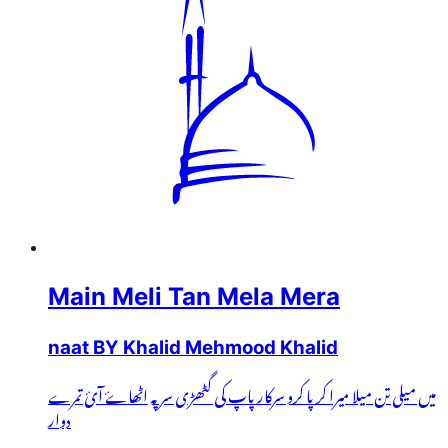
Main Meli Tan Mela Mera
naat BY Khalid Mehmood Khalid
میں میلی تن میلا میرا کرپا کرو سرکار پاپ کی گٹھڑی سر پہ اٹھاۓ آئ تمرے
دوار