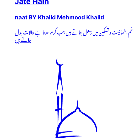
Jate Hain
naat BY Khalid Mehmood Khalid
غم،طمانیت و تسکین میں ڈھل جاتے ہیں جب کرم ہوتا ہے حالات بدل
جاتے ہیں