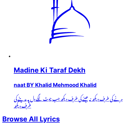
Madine Ki Taraf Dekh
naat BY Khalid Mehmood Khalid
مرنے کی طرف دیکھ نہ جینے کی طرف دیکھ جب چوٹ لگے دل پہ مدینے کی
طرف دیکھ
Browse All Lyrics