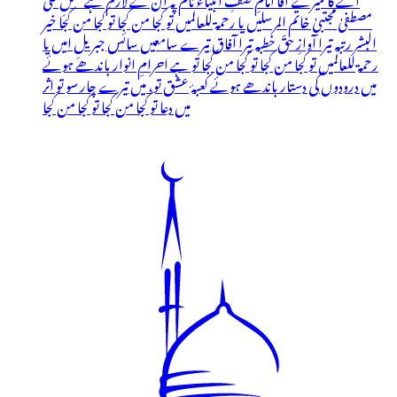
مصطفیٰ مجتبیٰ خاتم المرسلیں یا رحمۃ للعالمیں تو کجا من کجا تو کجا من کجا خیر
البشر رتبہ تیرا آوازِ حقّ خطبہ تیرا آفاق تیرے سامعیں سائس جبریلِ امیں یا
رحمۃ للعالمیں تو کجا من کجا تو کجا من کجا تو ہے احرامِ انوار باندھے ہوئے
میں درودوں کی دستار باندھے ہوئے کعبۂ عشق تو، میں تیرے چار سو تو اثر
میں دعا تو کجا من کجا تو کجا من کجا