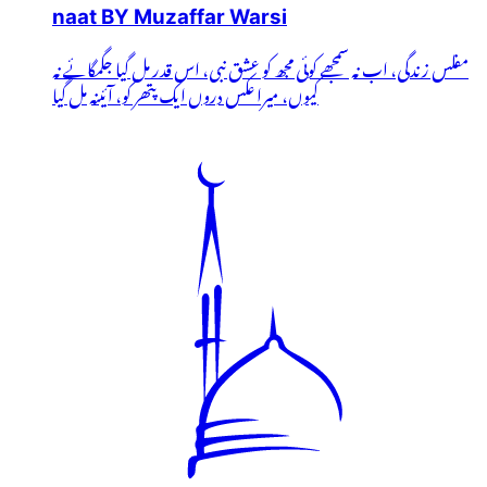
naat BY Muzaffar Warsi
مفلس زندگی، اب نہ سمجھے کوئی مجھ کو عشق نبی، اس قدر مل گیا جگمگائے نہ
کیوں، میرا عکس دروں ایک پتھر کو، آئینہ مل گیا