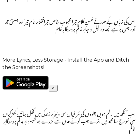
جس کی زباں کے صدقے حُسنِ کلام تیرا محبوبِ خاص تیرامُختارِ عام تیرا وُہ ہستئ قد
آور جس پر کیے نچھاور لَیل و نہارِ عَالَم پروردگارِ عَالَم
More Lyrics, Less Storage - Install the App and Ditch
the Screenshots!
جب آنکھ میں رقم ہوں جلووں کی سُر خیاں سی دیوارِ زندگی میں کھُل جائیں کھڑکیاں
سی سُورج سا مجھ میں اُترے جب کوئے جاں سے گُزرے وُہ شہسوارِ عِالَم پروردگارِ
عَالَم