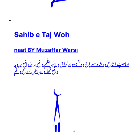
Sahib e Taj Woh
naat BY Muzaffar Warsi
صاحبّ التّاج وہ شاہ معراج وہ شہسوار بُراق و امیر عَلَم دافع ہر بلا دافعِ ہر وبا
دافع قحط و امراض و رنج و الم