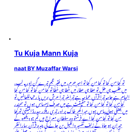
Tu Kuja Mann Kuja
naat BY Muzaffar Warsi
تو کجا من کجا تو کجا من کجا تو امیرِ حرم، میں فقیرِ عجم تیرے گن اور یہ لب،
میں طلب ہی طل تو عطا ہی عطا، میں خطا ہی خطا تو کجا من کجا تو کجا من کجا
الہام ہے جامہ تیرا قرآں عمامہ ہے تیرا منبر تیرا عرشِ بریں یا رحمۃ للعالمیں تو
کجا من کجا تو کجا من کجا تو حقیقت ہے میں صرف احساس ہوں تو سمندر
میں بھٹکی ہوئی پیاس ہوں میرا گھر خاک پر اور تیری رہگزر سدرۃ المنتہیٰ تو کجا
من کجا تو کجا من کجا اے فرشتو وہ سلطانِ معراج ہیں تم جو دیکھو گے
حیران ہو جاؤ گے زلف تفسیرِ واللیل بن جائے گی چہرہ قرآن سارا نظر
آئے گا میرے آقا امامِ صفِ انبیاء نام پہ ان کے لازم ہے صلِّ علیٰ