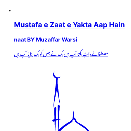
Mustafa e Zaat e Yakta Aap Hain
naat BY Muzaffar Warsi
مصطفائے ذاتِ یکتا آپ ہیں یک نے جس کو یک بنایا آپ ہیں