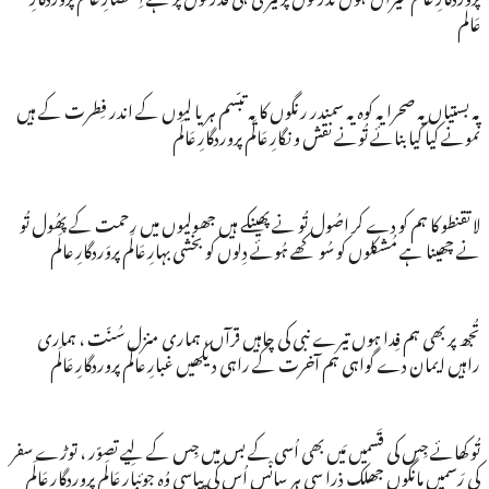
عَالم
یہ بستیاں یہ صحرا یہ کوہ یہ سمندر رنگوں کا یہ تبّسم ہریا لیوں کے اندر فِطرت کے ہیں
نمونے کیا کیا بنائے تُونے نقش و نگارِ عَالَم پروردگارِ عَالَم
لا تقنطو کا ہم کو دے کر اصُول تُو نے پھینکے ہیں جھولیوں میں رحمت کے پھُول تُو
نے چھینا ہے مُشکلوں کو سُو کھے ہُوئے دِلوں کو بخشی بہارِ عَالَم پروَردگارِ عالَم
تُجھ پر بھی ہم فِدا ہوں تیرے نبی کی چاہیں قرآں، ہماری منزل سُنّت ، ہماری
راہیں ایمان دے گواہی ہم آخرت کے راہی دیکھیں غبارِ عالَم پروردگارِ عَالَم
تُو کھائے جِس کی قَسمیں مَیں بھی اُسی کے بس میں جِس کے لِیے تصوّر ، توڑے سفر
کی رَسمیں مانگوں جھلک ذرا سی ہر سانْس اُس کی پیاسی وُہ جوئبارِ عَالَم پروردگارِ عَالَم