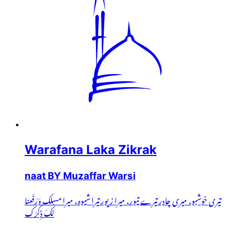
Warafana Laka Zikrak
naat BY Muzaffar Warsi
تیری خوشبو، میری چادر تیرے تیور، میرا زیور تیرا شیوہ، میرا مسلک وَرَفَعنا
لَکَ ذِکرَک