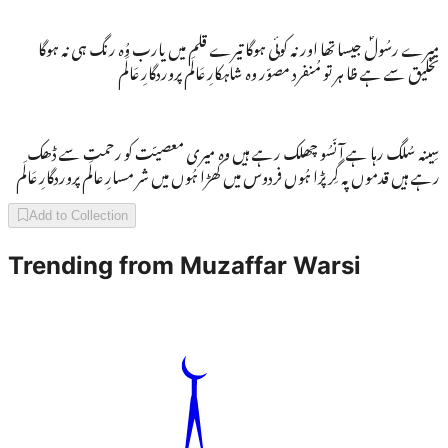
میرے رسُولؐ جیسا تھا اور نہ کوئی ہوگا تیرے قلم میں یارب وُہ رنگ ہی نہ ہوگا
تخلیق سے ہے ظا ہر تو مُنفرد مصوّر وہ شاہکارِ عَالَم پروردگارِ عَالَم
سِینہ سُلگ رہا ہے آنّسُو چھلک رہے ہیں وہ میری معصیّت کو رحمت سے ڈھک
رہے ہیں قدموں پہ گِر پڑا ہُوں فردوس میں کھڑا ہُوں میں شر مسارِ عالَم پروردگارِ عَالَم
Add to Collection
Trending from
Muzaffar Warsi