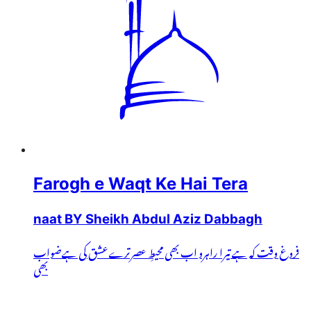
Farogh e Waqt Ke Hai Tera
naat BY Sheikh Abdul Aziz Dabbagh
فروغ وقت کہ ہے تیرا راہرو اب بھی محیطِ عصرترےعشق کی ہےضواب
بھی