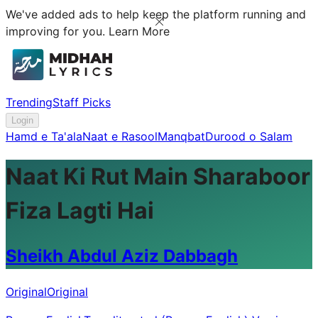
We've added ads to help keep the platform running and
improving for you.
Learn More
Trending
Staff Picks
Login
Hamd e Ta'ala
Naat e Rasool
Manqbat
Durood o Salam
Naat Ki Rut Main Sharaboor
Fiza Lagti Hai
Sheikh Abdul Aziz Dabbagh
Original
Original