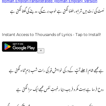
Roman English
Transliterated (Roman English) Version
نعت کی رُت میں شرابور فضا لگتی ہے خوب برسےگی، مدینے کی گھٹا لگتی ہے
Instant Access to Thousands of Lyrics - Tap to Install!
ہے مجھےشام ڈھلے آپؐ کےدر کی خواہش قبر کی رات شبِ بزمِ ثناء لگتی ہے
روح فرسا ہے بہت مکر و فریب دنیا رغبتِ نفس مجھےایک سزا لگتی ہے