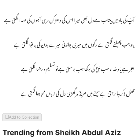
آپؐ کی یاد میں بیتاب ہےدل بھی میرا اس کی دھڑکن مری آہوں کی صدا لگتی ہے
یاد جب پھیلنے لگتی ہے رگوں میں میری چاندنی میرے بدن کی یہ قبا لگتی ہے
ہجر ہےیاد خدا، حب نبیؐ کی برکھا جب برستی ہےتو تسلیم ورضا لگتی ہے
محفل ذکر بپا رہتی ہےسینے میں عزیزؔ ہرگھڑی دل کی زباں محوِ دعا لگتی ہے
Add to Collection
Trending from
Sheikh Abdul Aziz