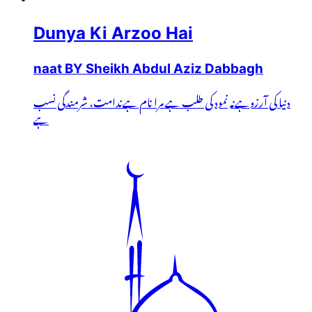
Dunya Ki Arzoo Hai
naat BY Sheikh Abdul Aziz Dabbagh
دنیا کی آرزوہےنہ نمود کی طلب ہے مرا نام ہےندامت، شرمندگی نسب
ہے