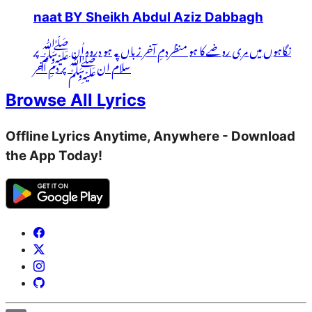
naat BY Sheikh Abdul Aziz Dabbagh
نگاہوں میں مری روضے کا ہو منظردمِ آخر زباں پہ ہو درود اُن ﷺ پر
سلام انﷺ پر دمِ آخر
Browse All Lyrics
Offline Lyrics Anytime, Anywhere - Download
the App Today!