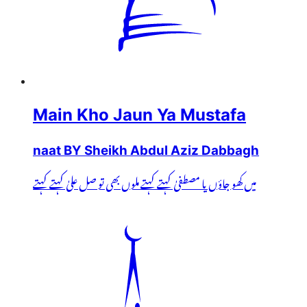
Main Kho Jaun Ya Mustafa
naat BY Sheikh Abdul Aziz Dabbagh
میں کھو جاؤں یا مصطفیٰ کہتے کہتے ملوں بھی تو صل علیٰ کہتے کہتے