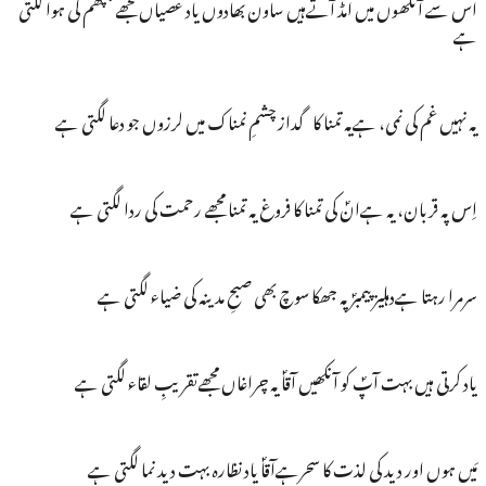
اس سے آنکھوں میں امڈ آتےہیں ساون بھادوں یاد عصیاں مجھے پچھم کی ہوا لگتی
ہے
یہ نہیں غم کی نمی، ہےیہ تمنا کا گداز چشمِ نمناک میں لرزوں جو دعا لگتی ہے
اِس پہ قربان، یہ ہےانؐ کی تمنا کا فروغ یہ تمنا مجھے رحمت کی ردا لگتی ہے
سرمرا رہتا ہےدہلیز پیمبرؐ پہ جھکا سوچ بھی صبحِ مدینہ کی ضیاء لگتی ہے
یاد کرتی ہیں بہت آپؐ کو آنکھیں آقاؐ یہ چراغاں مجھےتقریبِ لقاء لگتی ہے
مَیں ہوں اور دید کی لذت کا سحرہےآقاؐ یاد نظارہ بہت دید نما لگتی ہے