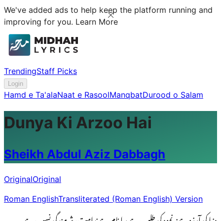
We've added ads to help keep the platform running and
improving for you.
Learn More
Trending
Staff Picks
Login
Hamd e Ta'ala
Naat e Rasool
Manqbat
Durood o Salam
Dunya Ki Arzoo Hai
Sheikh Abdul Aziz Dabbagh
Original
Original
Roman English
Transliterated (Roman English) Version
دنیا کی آرزوہےنہ نمود کی طلب ہے مرا نام ہےندامت، شرمندگی نسب ہے