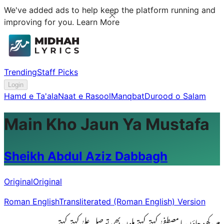
We've added ads to help keep the platform running and
improving for you.
Learn More
Trending
Staff Picks
Login
Hamd e Ta'ala
Naat e Rasool
Manqbat
Durood o Salam
Main Kho Jaun Ya Mustafa
Sheikh Abdul Aziz Dabbagh
Original
Original
Roman English
Transliterated (Roman English) Version
میں کھو جاؤں یا مصطفیٰ کہتے کہتے ملوں بھی تو صل علیٰ کہتے کہتے