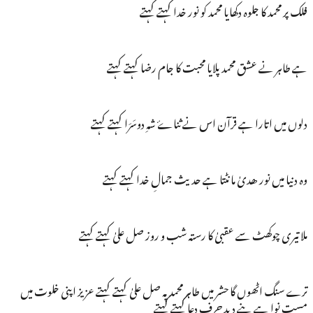
فلک پر محمد کا جلوہ دکھایا محمد کو نور خدا کہتے کہتے
ہے طاہر نے عشق محمد پلایا محبت کا جام رضا کہتے کہتے
دلوں میں اتارا ہے قرآن اس نے ثناۓ شہِ دوسَرَا کہتے کہتے
وہ دنیا میں نور ھدیٰ مانٹتا ہے حدیث جمالِ خدا کہتے کہتے
ملا تیری چوکھٹ سے عقبیٰ کا رستہ شب و روز صل علیٰ کہتے کہتے
ترے سنگ اٹھوں گا حشر میں طاہر محمد پہ صل علیٰ کہتے کہتے عزیز اپنی خلوت میں
مست نوا ہے پنے دید حرفِ دعا کہتے کہتے