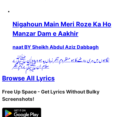
Nigahoun Main Meri Roze Ka Ho
Manzar Dam e Aakhir
naat BY Sheikh Abdul Aziz Dabbagh
نگاہوں میں مری روضے کا ہو منظردمِ آخر زباں پہ ہو درود اُن ﷺ پر
سلام انﷺ پر دمِ آخر
Browse All Lyrics
Free Up Space - Get Lyrics Without Bulky
Screenshots!