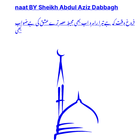
naat BY Sheikh Abdul Aziz Dabbagh
فروغ وقت کہ ہے تیرا راہرو اب بھی محیطِ عصرترےعشق کی ہےضواب
بھی