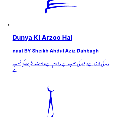
Dunya Ki Arzoo Hai
naat BY Sheikh Abdul Aziz Dabbagh
دنیا کی آرزوہےنہ نمود کی طلب ہے مرا نام ہےندامت، شرمندگی نسب
ہے