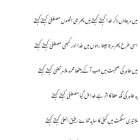
میں مرجاؤں ذکر خدا کہتے کہتے میں پھر جی اٹھوں مصطفیٰ کہتےکہتے
اسی طرح پھر مرتا جیتا رہوں میں خدا اور کبھی مصطفیٰ کہتے کہتے
میں طاہر کی صحبت میں جب آ کے بیٹھا محمد ملا مرتضیٰ کہتے کہتے
یہ طاہر کی نگہ عطا کا اثر ہے خدا مل گیا مصطفیٰ کہتے کہتے
ملا تیری سنگت میں کملی کا سایہ ثناۓ رفیق العلیٰ کہتے کہتے