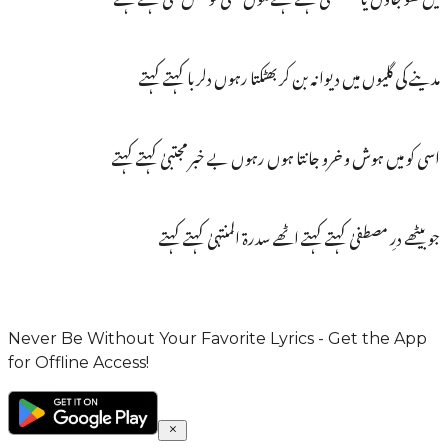
مدینے کی گلیوں میں دیوانہ بن کر بھٹکتا رہوں دلربا کہتے کہتے
اسی کو میں ہوش و خرو جانتا ہوں رہوں بے خبر مجتبیٰ کہتے کہتے
جو بیٹھے درِ مصطفیٰ کہتے کہتے اٹھے سدرۃ المنتہیٰ کہتے کہتے
Never Be Without Your Favorite Lyrics - Get the App
for Offline Access!