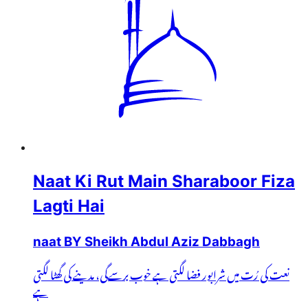
Naat Ki Rut Main Sharaboor Fiza
Lagti Hai
naat BY Sheikh Abdul Aziz Dabbagh
نعت کی رُت میں شرابور فضا لگتی ہے خوب برسےگی، مدینے کی گھٹا لگتی
ہے