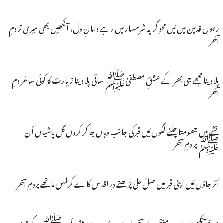
رہوں قدمین میں مَیں محوِ گریہ شرمسار میں رہے دامانِ دل، آنکھیں بھی میری تر دمِ
آخر
پلا دینا مجھے جی بھر کے عشقِ مصطفیٰﷺ ساقی پلا دینا زیارت کا کوئی ساغر دمِ
آخر
نشے میں جھومتا چلنے لگوں مَیں قبرکی جانب وہاں جا کر کروں گل پاشیاں اُن
ﷺ پر دمِ آخر
اُتر جاؤں مَیں اپنی قبر میں صلّ علیٰ پڑھتے درِ اقدس کا لے کرلمس ماتھے پردمِ آخر
عزیزؔ آنکھوں میں یہ منظر لیےآخر مَیں سوجاؤں ہوں بیٹھا اُن ﷺ کے قدموں