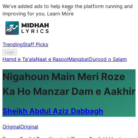
We've added ads to help keep the platform running and
improving for you.
Learn More
Trending
Staff Picks
Login
Hamd e Ta'ala
Naat e Rasool
Manqbat
Durood o Salam
Nigahoun Main Meri Roze
Ka Ho Manzar Dam e Aakhir
Sheikh Abdul Aziz Dabbagh
Original
Original