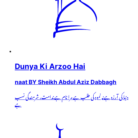
Dunya Ki Arzoo Hai
naat BY Sheikh Abdul Aziz Dabbagh
دنیا کی آرزوہےنہ نمود کی طلب ہے مرا نام ہےندامت، شرمندگی نسب
ہے