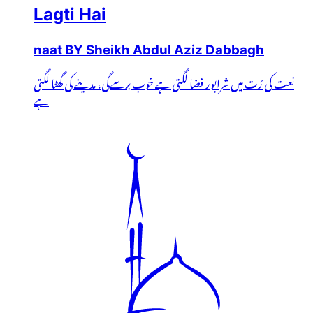
Lagti Hai
naat BY Sheikh Abdul Aziz Dabbagh
نعت کی رُت میں شرابور فضا لگتی ہے خوب برسےگی، مدینے کی گھٹا لگتی
ہے