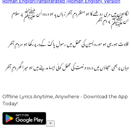
Roman English
Transliterated (Roman English) Version
نگاہوں میں مری روضے کا ہو منظردمِ آخر زباں پہ ہو درود اُن ﷺ پر سلام
انﷺ پر دمِ آخر
تلاوت ہورہی ہو سورہ یٰسین کی محفل میں رسولِ پاکؐ کےدر پررکھا ہو سردمِ آخر
وہاں پربھی سجاؤں مَیں درود و نعت کی محفل کوئی ایسا مدینے میں ہو میرا گھر دمِ آخر
Offline Lyrics Anytime, Anywhere - Download the App
Today!