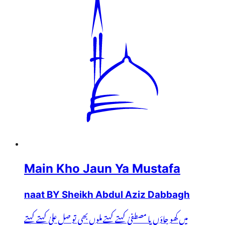
Main Kho Jaun Ya Mustafa
naat BY Sheikh Abdul Aziz Dabbagh
میں کھو جاؤں یا مصطفیٰ کہتے کہتے ملوں بھی تو صل علیٰ کہتے کہتے