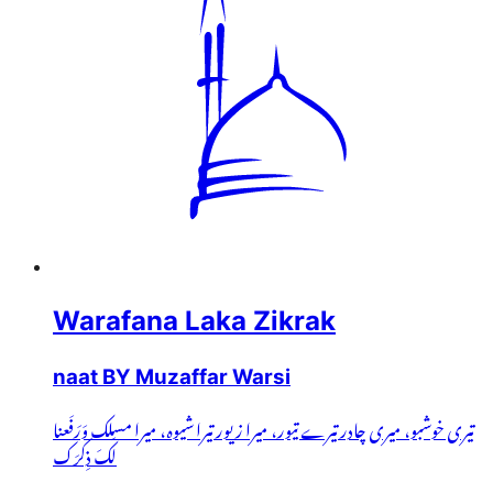
Warafana Laka Zikrak
naat BY Muzaffar Warsi
تیری خوشبو، میری چادر تیرے تیور، میرا زیور تیرا شیوہ، میرا مسلک وَرَفَعنا
لَکَ ذِکرَک