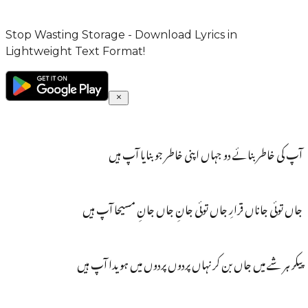
Stop Wasting Storage - Download Lyrics in
Lightweight Text Format!
آپ کی خاطر بنائے دو جہاں اپنی خاطر جو بنایا آپ ہیں
جاں توئی جاناں قرارِ جاں توئی جانِ جاں جانِ مسیحا آپ ہیں
پیکر ہر شے میں جاں بن کر نہاں پردوں پردوں میں ہویدا آپ ہیں