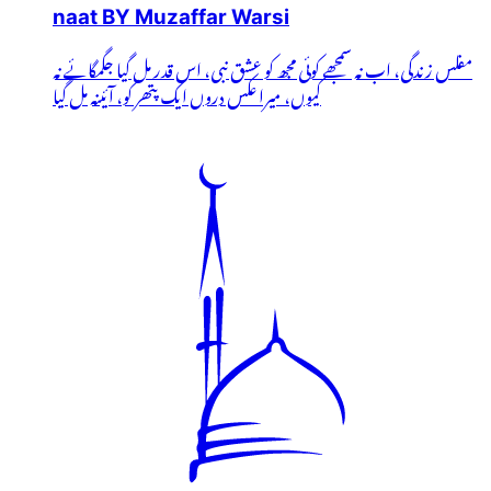
naat BY Muzaffar Warsi
مفلس زندگی، اب نہ سمجھے کوئی مجھ کو عشق نبی، اس قدر مل گیا جگمگائے نہ
کیوں، میرا عکس دروں ایک پتھر کو، آئینہ مل گیا