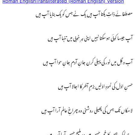
Roman English
Transliterated (Roman English) Version
مصطفائے ذاتِ یکتا آپ ہیں یک نے جس کو یک بنایا آپ ہیں
آپ جیسا کوئی ہوسکتا نہیں اپنی ہر خوبی میں تنہا آپ ہیں
آب و گِل میں نور کی پہلی کرن جانِ آدم جانِ حوا آپ ہیں
حسنِ اوّل کی نمودِ اوّلیں بزمِ آخر کا اجالا آپ ہیں
لا مکاں تک جس کی پھیلی روشنی وہ چراغِ عالم آرا آپ ہیں
ہے نمک جس کا خمیر حسن میں وہ ملیح حسن آرا آپ ہیں