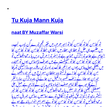
Tu Kuja Mann Kuja
naat BY Muzaffar Warsi
تو کجا من کجا تو کجا من کجا تو امیرِ حرم، میں فقیرِ عجم تیرے گن اور یہ لب،
میں طلب ہی طل تو عطا ہی عطا، میں خطا ہی خطا تو کجا من کجا تو کجا من کجا
الہام ہے جامہ تیرا قرآں عمامہ ہے تیرا منبر تیرا عرشِ بریں یا رحمۃ للعالمیں تو
کجا من کجا تو کجا من کجا تو حقیقت ہے میں صرف احساس ہوں تو سمندر
میں بھٹکی ہوئی پیاس ہوں میرا گھر خاک پر اور تیری رہگزر سدرۃ المنتہیٰ تو کجا
من کجا تو کجا من کجا اے فرشتو وہ سلطانِ معراج ہیں تم جو دیکھو گے
حیران ہو جاؤ گے زلف تفسیرِ واللیل بن جائے گی چہرہ قرآن سارا نظر
آئے گا میرے آقا امامِ صفِ انبیاء نام پہ ان کے لازم ہے صلِّ علیٰ
مصطفیٰ مجتبیٰ خاتم المرسلیں یا رحمۃ للعالمیں تو کجا من کجا تو کجا من کجا خیر
البشر رتبہ تیرا آوازِ حقّ خطبہ تیرا آفاق تیرے سامعیں سائس جبریلِ امیں یا
رحمۃ للعالمیں تو کجا من کجا تو کجا من کجا تو ہے احرامِ انوار باندھے ہوئے
میں درودوں کی دستار باندھے ہوئے کعبۂ عشق تو، میں تیرے چار سو تو اثر