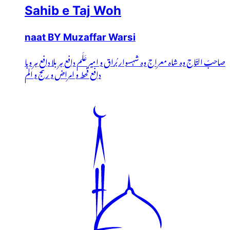
Sahib e Taj Woh
naat BY Muzaffar Warsi
صاحبّ التّاج وہ شاہ معراج وہ شہسوار بُراق و امیر عَلَم دافع ہر بلا دافعِ ہر وبا
دافع قحط و امراض و رنج و الم