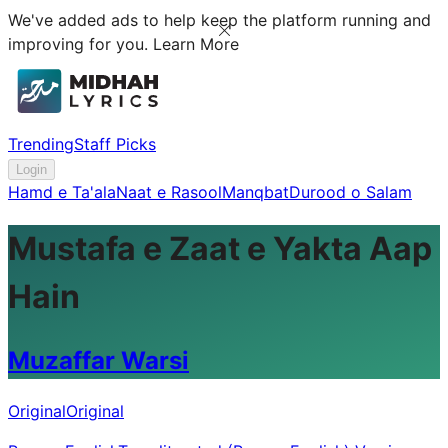
We've added ads to help keep the platform running and
improving for you.
Learn More
Trending
Staff Picks
Login
Hamd e Ta'ala
Naat e Rasool
Manqbat
Durood o Salam
Mustafa e Zaat e Yakta Aap
Hain
Muzaffar Warsi
Original
Original