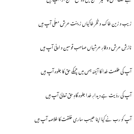
زیب و زین خاک و فخر خاکیاں زینت عرش معلٰی آپ ہیں
نازشِ عرش و وقارِ عرشیاں صاحب قوسین و ادنیٰ آپ ہیں
آپ کی طلعت خدا کا آئینہ جس میں چمکے حق کا جلوہ آپ ہیں
آپ کی رؤیت ہے دیدارِ خدا جلوہ گاہِ حق تعالیٰ آپ ہیں
آپ کو رب نے کیا اپنا حبیب ساری خلقت کا خلاصہ آپ ہیں