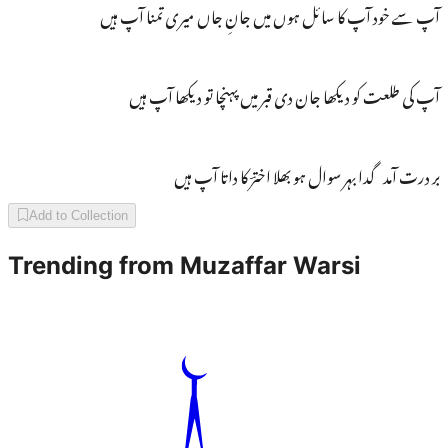
آپ سے خود آپ کا سائل ہوں میں جانِ جاں میری تمنا آپ ہیں
آپ کی طلعت کو دیکھا جان دی قبر میں پہنچا تو دیکھا آپ ہیں
بر درت آمد گدا بہر سوال ہو بھلا اخترؔ کا داتا آپ ہیں
Add to Collection
Trending from
Muzaffar Warsi