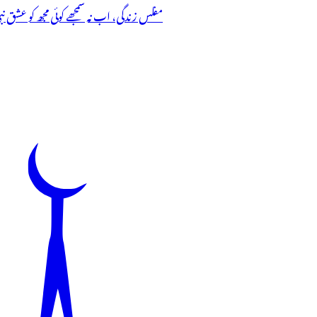
مفلس زندگی، اب نہ سمجھے کوئی مجھ کو عشق نب