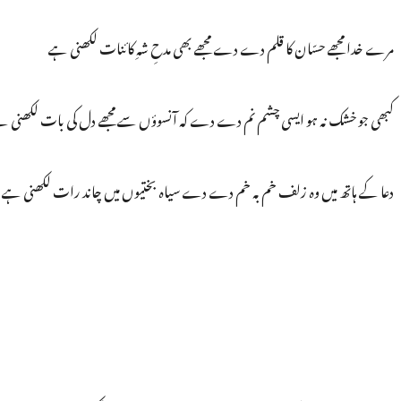
مرے خدا مجھے حسّان کا قلم دے دے مجھے بھی مدحِ شہِ کائنات لکھنی ہے
کبھی جو خشک نہ ہو ایسی چشم نم دے دے کہ آنسوؤں سے مجھے دل کی بات لکھنی ہ
دعا کے ہاتھ میں وہ زلف خم بہ خم دے دے سیاہ بختیوں میں چاند رات لکھنی ہے