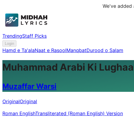
We've added a
Trending
Staff Picks
Login
Hamd e Ta'ala
Naat e Rasool
Manqbat
Durood o Salam
Muhammad Arabi Ki Lughaat
Muzaffar Warsi
Original
Original
Roman English
Transliterated (Roman English) Version