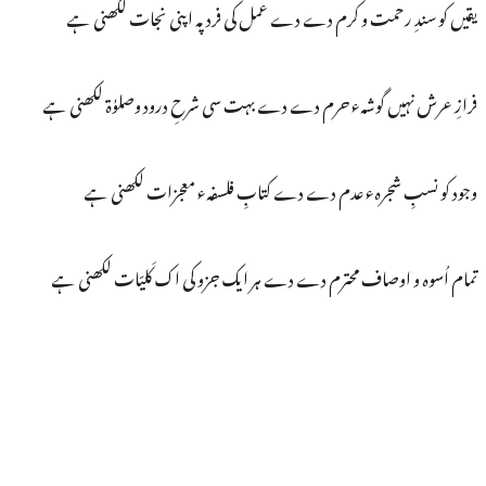
یقیں کو سندِ رحمت و کرم دے دے عمل کی فرد پہ اپنی نجات لکھنی ہے
فرازِ عرش نہیں گوشہء حرم دے دے بہت سی شرحِ درود وصلوٰۃ لکھنی ہے
وجود کو نسبِ شجرہء عدم دے دے کتابِ فلسفہء معجزات لکھنی ہے
تمام اُسوہ و اوصاف محترم دے دے ہر ایک جزو کی اک کَلیّات لکھنی ہے