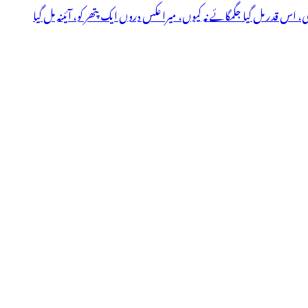
ی، اس قدر مل گیا جگمگائے نہ کیوں، میرا عکس دروں ایک پتھر کو، آئینہ مل گیا