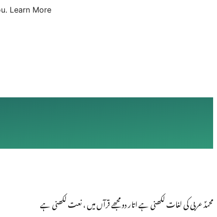
u.
Learn More
محمدؐ عربی کی لغات لکھنی ہے اتار دو مجھے قرآں میں ، نعت لکھنی ہے