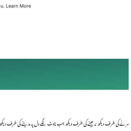
u.
Learn More
مرنے کی طرف دیکھ نہ جینے کی طرف دیکھ جب چوٹ لگے دل پہ مدینے کی طرف دیکھ