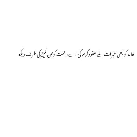
خالد کو بھی خیرات ملے عفووکرم کی اےرحمت کونین کمینےکی طرف دیکھ