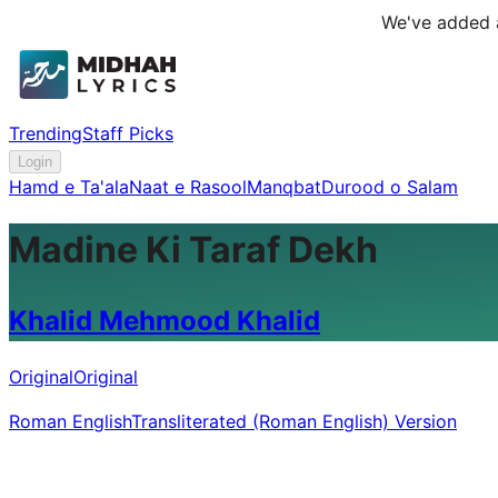
We've added a
Trending
Staff Picks
Login
Hamd e Ta'ala
Naat e Rasool
Manqbat
Durood o Salam
Madine Ki Taraf Dekh
Khalid Mehmood Khalid
Original
Original
Roman English
Transliterated (Roman English) Version