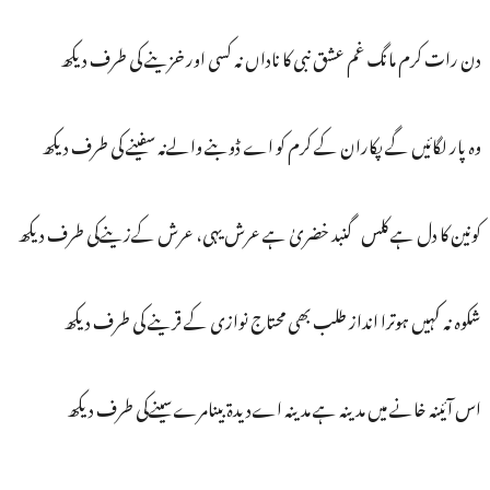
دن رات کرم مانگ غم عشق نبی کا ناداں نہ کسی اور خزینے کی طرف دیکھ
وہ پار لگائیں گے پکاران کے کرم کو اے ڈوبنے والےنہ سفینے کی طرف دیکھ
کونین کا دل ہے کلس گنبد خضریٰ ہے عرش یہی، عرش کےزینےکی طرف دیکھ
شکوہ نہ کہیں ہوترا انداز طلب بھی محتاج نوازی کے قرینے کی طرف دیکھ
اس آئینہ خانے میں مدینہ ہے مدینہ اےدیدۃ بینامرےسینےکی طرف دیکھ