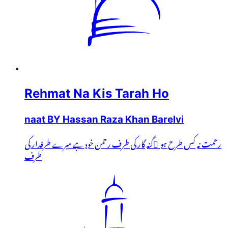
Rehmat Na Kis Tarah Ho
naat BY Hassan Raza Khan Barelvi
رحمت نہ کس طرح ہو ُگنہ گار کی طرف رحمن خود ہے میرے طرفدار کی
طرف