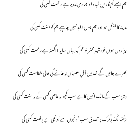
ہم ایسے گنہگار ہیں زُہد والو ہماری مَدد پر ہے رحمت کسی کی
مدینہ کا جنگل ہو اور ہم ہوں زاہد نہیں چاہیے ہم کو جنت کسی کی
ہزاروں ہوں خورشیدِ محشر تو غم کیا یہاں سایہ ُگستر ہے رحمت کسی کی
بھرے جائیں گے خلد میں اَہلِ عصیاں نہ جائے گی خالی شفاعت کسی کی
وہی سب کے مالک انہیں کا ہے سب کچھ نہ عاصی کسی کے نہ جنت کسی کی
رَفَعْنَا لَکَ ذِکْرَک پر تصدق سب اُونچوں سے اُونچی ہے رِفعت کسی کی