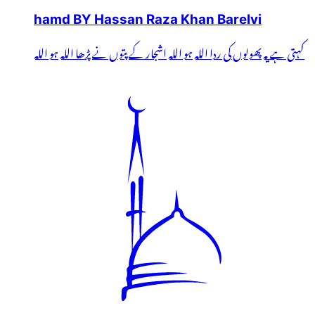
hamd BY Hassan Raza Khan Barelvi
کہتی ہے یہ پھولوں کی ردا اللہ ہو اللہ اشجار کے پتوں نے پڑھا اللہ ہو اللہ