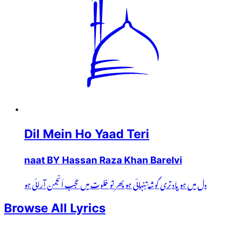
Dil Mein Ho Yaad Teri
naat BY Hassan Raza Khan Barelvi
دل میں ہو یاد تری گوشۂ تنہائی ہو پھر تو خلوت میں عجب اَنجمن آرائی ہو
Browse All Lyrics