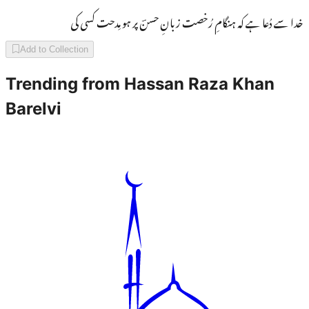
خدا سے دُعا ہے کہ ہنگامِ رُخصت زبانِ حسنؔ پر ہو مِدحت کسی کی
Add to Collection
Trending from
Hassan Raza Khan
Barelvi