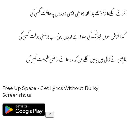
اُترنے لگے مَا رَمَیْتَ یَدُ اللہ چڑھی ایسی زوروں پہ طاقت کسی کی
گدا خوش ہوں خَیْرٌلَّک کی صدا ہے کہ دِن دُونی ہے بڑھتی دولت کسی کی
فَتَرْضٰی نے ڈالی ہیں باہیں گلے میں کہ ہو جائے راضی طبیعت کسی کی
Free Up Space - Get Lyrics Without Bulky
Screenshots!