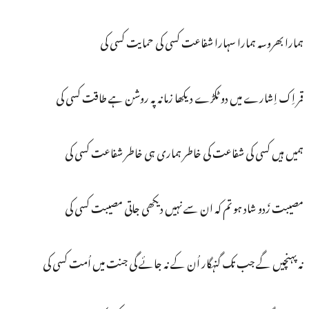
ہمارا بھروسہ ہمارا سہارا شفاعت کسی کی حمایت کسی کی
قمر اِک اِشارے میں دو ٹکڑے دیکھا زمانہ پہ روشن ہے طاقت کسی کی
ہمیں ہیں کسی کی شفاعت کی خاطر ہماری ہی خاطر شفاعت کسی کی
مصیبت زَدو شاد ہو تم کہ ان سے نہیں دیکھی جاتی مصیبت کسی کی
نہ پہنچیں گے جب تک گنہگار اُن کے نہ جائے گی جنت میں اُمت کسی کی