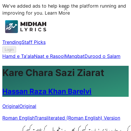
We've added ads to help keep the platform running and
improving for you.
Learn More
Trending
Staff Picks
Login
Hamd e Ta'ala
Naat e Rasool
Manqbat
Durood o Salam
Kare Chara Sazi Ziarat
Hassan Raza Khan Barelvi
Original
Original
Roman English
Transliterated (Roman English) Version
کرے چارہ سازی زِیارت کسی کی بھرے زخم دل کے مَلاحت کسی کی