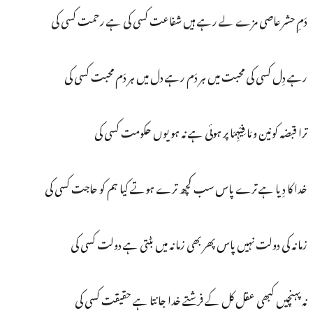
دَمِ حشر عاصی مزے لے رہے ہیں شفاعت کسی کی ہے رحمت کسی کی
رہے دِل کسی کی محبت میں ہر دَم رہے دل میں ہر دَم محبت کسی کی
ترا قبضہ کونین و مَا فِیْہِمَا پر ہوئی ہے نہ ہو یوں حکومت کسی کی
خدا کا دِیا ہے ترے پاس سب کچھ ترے ہوتے کیا ہم کو حاجت کسی کی
زمانہ کی دولت نہیں پاس پھر بھی زمانہ میں بٹتی ہے دولت کسی کی
نہ پہنچیں کبھی عقل کل کے فرشتے خدا جانتا ہے حقیقت کسی کی