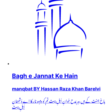
Bagh e Jannat Ke Hain
manqbat BY Hassan Raza Khan Barelvi
باغ جنت کے ہیں بہرِ مَدح خوانِ اَہلِ بیت تم کو مژدہ نار کا اے دُشمنانِ
اَہلِ بیت