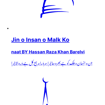
Jin o Insan o Malk Ko
naat BY Hassan Raza Khan Barelvi
جن و اِنسان و مَلک کو ہے بھروسا تیرا سروَرا مرجعِ کل ہے دَرِ والا تیرا