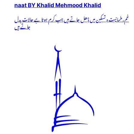
naat BY Khalid Mehmood Khalid
غم،طمانیت و تسکین میں ڈھل جاتے ہیں جب کرم ہوتا ہے حالات بدل
جاتے ہیں