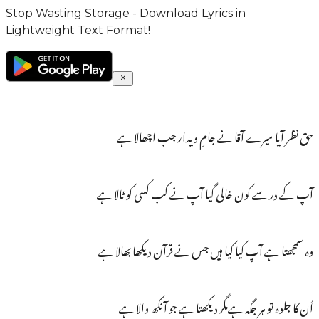
Stop Wasting Storage - Download Lyrics in
Lightweight Text Format!
حق نظر آیا میرے آقا نے جامِ دیدار جب اچھالا ہے
آپ کے در سے کون خالی گیا آپ نے کب کسی کو ٹالا ہے
وہ سمجھتا ہے آپ کیا کیا ہیں جس نے قرآن دیکھا بھالا ہے
اُن کا جلوہ تو ہر جگہ ہےمگر دیکھتا ہے جو آنکھ والا ہے