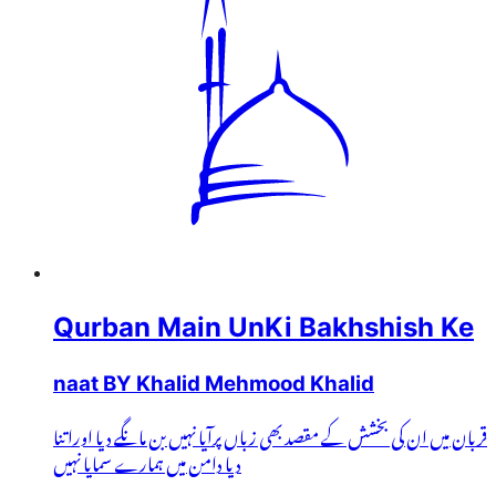
Qurban Main UnKi Bakhshish Ke
naat BY Khalid Mehmood Khalid
قربان میں ان کی بخشش کے مقصد بھی زباں پرآیا نہیں بن مانگے دیا اوراتنا
دیا دامن میں ہمارے سمایا نہیں