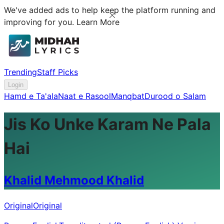
We've added ads to help keep the platform running and
improving for you.
Learn More
Trending
Staff Picks
Login
Hamd e Ta'ala
Naat e Rasool
Manqbat
Durood o Salam
Jis Ko Unke Karam Ne Pala
Hai
Khalid Mehmood Khalid
Original
Original