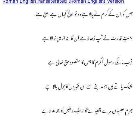
Roman English
Transliterated (Roman English) Version
جس کو ان کے کرم نے پالا ہے وہ تو ادنیٰ کہاں ہے اعلیٰ ہے
دستِ قدرت نے آپ ڈھالا ہے اُن کا انداز ہی نرالا ہے
قرب مانگے رسول اکرم کا جس کا مقصود حق تعالیٰ ہے
بھیک پاتے ہیں جو مدینے سے ان فقیروں کا بول بالا ہے
جرم عصیاں مرے چھپاۓ گا زلفِ وللیل کا جو ھالا ہے