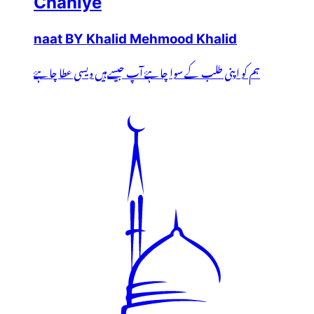
Chahiye
naat BY Khalid Mehmood Khalid
ہم کو اپنی طلب کے سوا چاہۓ آپ جیسےہیں ویسی عطا چاہۓ