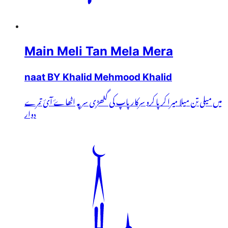
Main Meli Tan Mela Mera
naat BY Khalid Mehmood Khalid
میں میلی تن میلا میرا کرپا کرو سرکار پاپ کی گٹھڑی سر پہ اٹھاۓ آئ تمرے
دوار