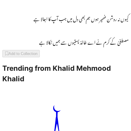
کیوں نہ روشن ضمیر ہوں ہم بھی دل میں جب آپ کا اجالا ہے
مصطفیٰ کے کرم نے اے خالدؔ پستیوں سے ہمیں نکالا ہے
Add to Collection
Trending from
Khalid Mehmood
Khalid