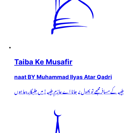
Taiba Ke Musafir
naat BY Muhammad Ilyas Atar Qadri
طیبہ کے مسافِر مجھے تو بھول نہ جانا اے عازِمِ طیبہ! میں طلبگارِ دعا ہوں