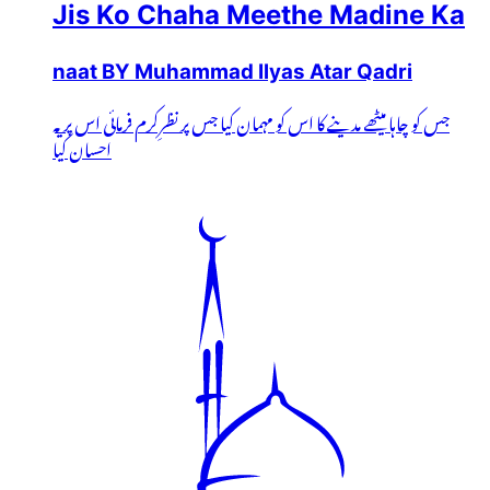
Jis Ko Chaha Meethe Madine Ka
naat BY Muhammad Ilyas Atar Qadri
جس کو چاہا میٹھے مدینے کا اس کو مہمان کیا جس پر نظرِکرم فرمائی اس پر یہ
احسان کیا