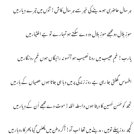
ہر سال حاضِری ہو مدینے کی خیر سے ہر سال کاش! آؤں میں تیرے دِیار میں
سوزِ بِلال دو مجھے سوزِ بِلال دو دے سکتے ہو تمہارے تو ہے اختیار میں
یارب! غمِ حبیب میں رونا نصیب ہو آنسو نہ رائیگاں ہوں غمِ روزگار میں
افسوس گھٹتی جا رہی ہے روز زندگی پر میں دبا ہی جاتا ہوں عصیاں کے بار میں
تجھ کو حَسَن حُسین کا دیتا ہوں واسِطہ اللہ! موت دے مجھے اُن کے دِیار میں
کُچھ روز پہلے تومیں ، مدینے میں تھا اب آہ! آکر وطن میں پھنس گیا پھر کاروبار میں