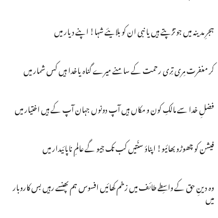
ہجرِ مدینہ میں جو تڑپتے ہیں یا نبی ان کو بلایئے شہا! اپنے دیار میں
کر مغفرت مِری تِری رحمت کے سامنے میرے گناہ یاخدا ہیں کس شمار میں
فضلِ خدا سے مالکِ کون و مکاں ہیں آپ دونوں جہان آپ کے ہیں اختیار میں
فیشن کو چھوڑو بھائیو! اپناؤ سنّتیں کب تک جِیو گے عالمِ ناپائیدار میں
وہ دینِ حق کے واسِطے طائف میں زخم کھائیں افسوس ہم پھنسے رہیں بس کاروبار
میں