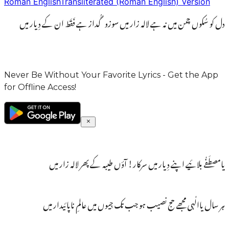
Roman English
Transliterated (Roman English) Version
دل کو سُکوں چمن میں نہ ہے لالہ زار میں سوزو گُداز ہے فَقَط ان کے دِیار میں
Never Be Without Your Favorite Lyrics - Get the App
for Offline Access!
یامصطَفٰے بلائیے اپنے دِیار میں سرکار! آؤں طیبہ کے پھر لالہ زار میں
ہر سال یاالٰہی مجھے حج نصیب ہو جب تک جِیوں میں عالمِ ناپائیدار میں