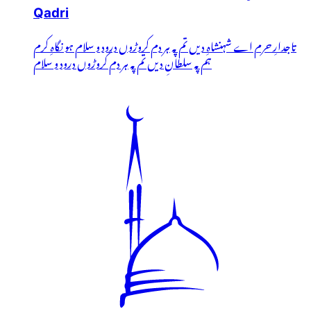
Qadri
تاجدارِ حرم اے شہنشاہِ دیں تم پہ ہر دم کروڑوں درود و سلام ہو نگاہِ کرم
ہم پہ سلطانِ دیں تم پہ ہر دم کروڑوں درود و سلام