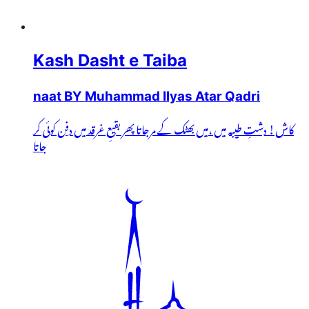
Kash Dasht e Taiba
naat BY Muhammad Ilyas Atar Qadri
کاش! دشتِ طیبہ میں ،میں بھٹک کے مرجاتا پھر بقیعِ غرقد میں دفن کوئی کر
جاتا