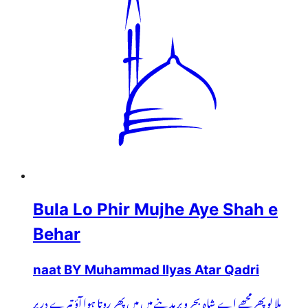
Bula Lo Phir Mujhe Aye Shah e
Behar
naat BY Muhammad Ilyas Atar Qadri
بلا لو پھر مجھے اے شاہِ بحر و بر مدینے میں میں پھر روتا ہوا آؤ تیرے در پر