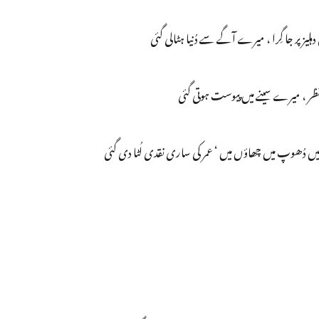
لیز پر جا گِرا ، میرے آگے سے دُنیا ہٹالی گئی
ی وہ نظر ، میرے سینے میں پیوست ہوتی گئی
یں دُھوپ میں چھاؤں میں ‘ عمر کی ساری نقدی لُٹا دی گئی