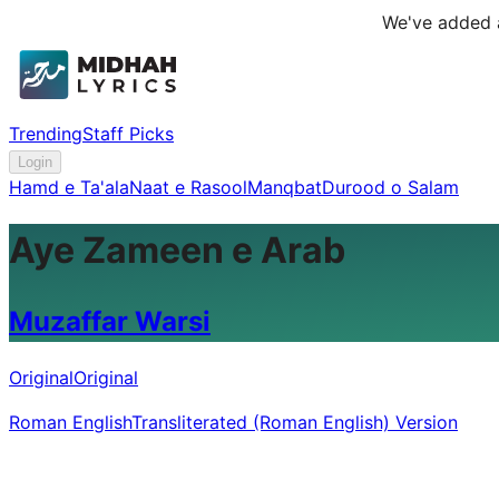
We've added a
Trending
Staff Picks
Login
Hamd e Ta'ala
Naat e Rasool
Manqbat
Durood o Salam
Aye Zameen e Arab
Muzaffar Warsi
Original
Original
Roman English
Transliterated (Roman English) Version