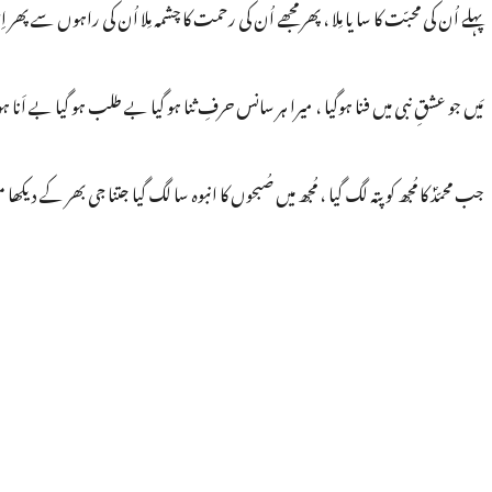
پہلے اُن کی محبّت کا سا یا مِلا ، پھر مجھے اُن کی رحمت کا چشمہ مِلا اُن کی راہوں سے پھر
مَیں جو عشقِ نبی میں فنا ہوگیا ، میرا ہر سانس حرفِ ثنا ہو گیا بے طلب ہو گیا بے اَنا 
جب محمّدؐ کا مُجھ کو پتہ لگ گیا ، مُجھ میں صُبحوں کا انبوہ سا لگ گیا جتنا جی بھر کے دیکھ