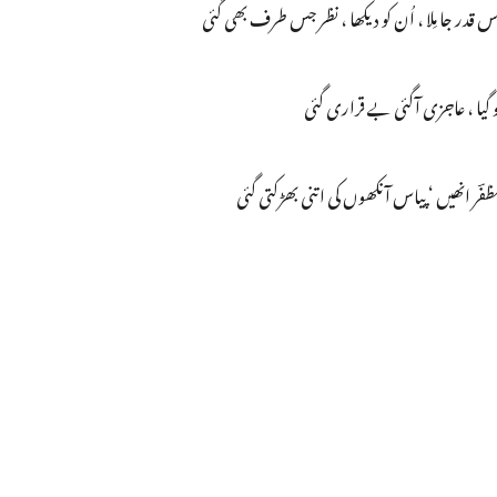
 اِس قدر جا مِلا ، اُن کو دیکھا ، نظر جس طرف بھی گئی
ہو گیا ، عاجزی آگئی بے قراری گئی
ا مظفؔر انھیں ‘ پیاس آنکھوں کی اتنی بھڑکتی گئی