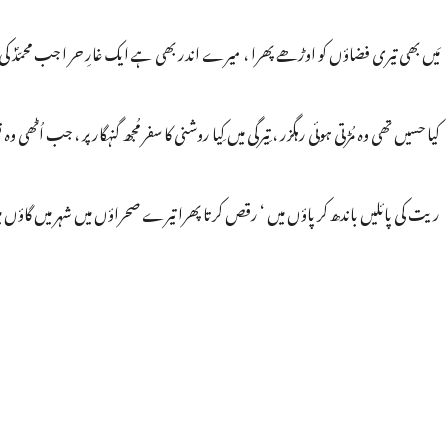
مَیں بھی تیری فضاؤں کو اوڑھے پھرا ، میرے اندر بھی ہے ایک غارِ حر ا جب محمّدؐ کی دہ
کیا حسیں تھی وہ مُڑتی ہوئی رہگزر ، تِیرگی میں کِیا روشنی کا سفر مُجھ گنہگار پر ، جب اُٹھ
ریت کی پائلیں باندھ کر پاؤں میں ‘ رقص کرتا پھرا تیرے صحراؤں میں شہر میں گاؤں م