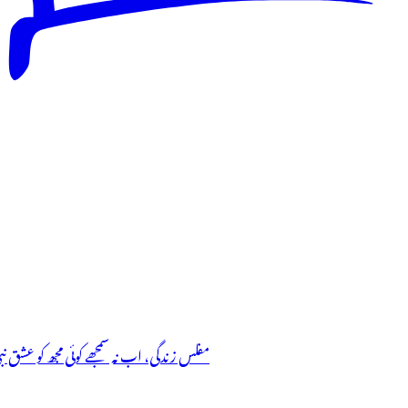
مفلس زندگی، اب نہ سمجھے کوئی مجھ کو عشق نب