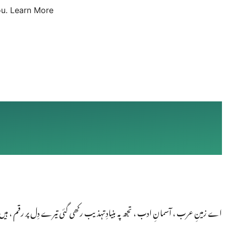
u.
Learn More
اے زمینِ عرب ، آسمانِ ادب ، تجھ پہ بنیادِ تہذیب رکھی گئی تیرے دِل پر رقم ، ہیں