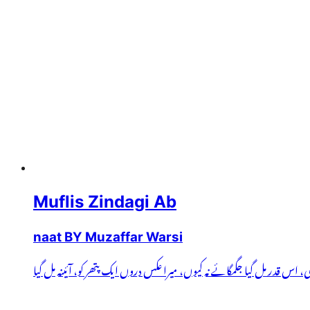
Muflis Zindagi Ab
naat BY Muzaffar Warsi
ی، اس قدر مل گیا جگمگائے نہ کیوں، میرا عکس دروں ایک پتھر کو، آئینہ مل گیا