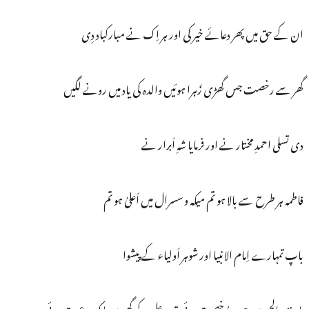
ان کے حق میں پھر دعائے خیر کی اور ہر اِک نے مبارکباد دِی
گھر سے رخصت جس گھڑی زَہرا ہوئیں والدہ کی یاد میں رونے لگیں
دی تسلی احمدِ مختار نے اور فرمایا شہِ اَبرار نے
فاطمہ ہر طرح سے بالا ہو تم میکہ و سسرال میں اَعلیٰ ہو تم
باپ تمہارے اِمام الانبیا اور شوہر اَولیاء کے پیشوا
ماہِ ذِی الحجہ میں جب رُخصت ہوئی تب علی کے گھر میں اِک دعوت ہوئی