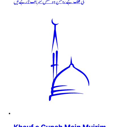
کی فلک ہے روشن وہ شمس تشریف لارہے ہیں