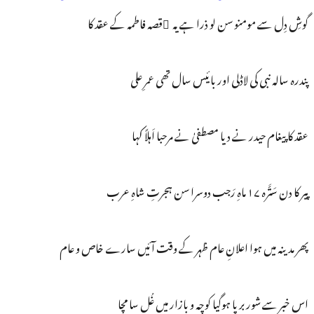
گوشِ دِل سے مومنو سن لو ذرا ہے یہ ِقصہ فاطمہ کے عقد کا
پندرہ سالہ نبی کی لاڈلی اور بائیس سال تھی عمرِ علی
عقد کا پیغام حیدر نے دیا مصطفیٰ نے مرحبا اَہلاً کہا
پیر کا دن سَتَّرہ ۱۷ ماہِ رَجب دوسرا سن ہجرتِ شاہِ عرب
پھر مدینہ میں ہوا اعلانِ عام ظہر کے وقت آئیں سارے خاص و عام
اس خبر سے شور برپا ہوگیا کوچہ و بازار میں غُل سا مچا