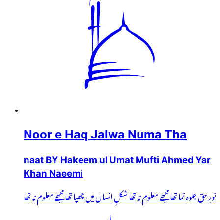
Noor e Haq Jalwa Numa Tha
naat BY Hakeem ul Umat Mufti Ahmed Yar
Khan Naeemi
نورِ حق جلوہ نما تھا مجھے معلوم نہ تھا شکلِ انساں میں چھپا تھا مجھے معلوم نہ تھا