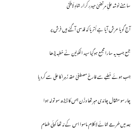
سامنے نوشہ علیِّ مرتضیٰ حیدرِ کرار شاہِ لَافَتٰی
آج گویا عرش آیا ہے اُتر یا کہ قدسی آگئے ہیں فرش پر
جمع جب یہ سارا مجمع ہوگیا سید الکونین نے خطبہ پڑھا
جب ہوئے خطبے سے فارغ مصطفیٰ عقد زَہرا کا علی سے کردیا
چار سو مثقال چاندی مہر تھا وزْن جس کا ڈیڑھ سو تولہ ہوا
بعد میں خرمے لٹائے لا کلام ماسوا اس کے نہ تھا کوئی طعام