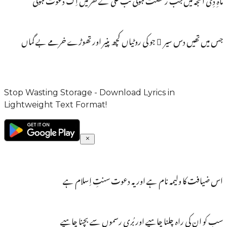
جس میں تھیں دس سیر َ جو کی روٹیاں کچھ پنیر اور تھوڑے خرمے بے گماں
Stop Wasting Storage - Download Lyrics in
Lightweight Text Format!
اس ضیافت کا ولیمہ نام ہے اور یہ دعوت سنتِ اِسلام ہے
سب کو ان کی راہ چلنا چاہیے اور بُری رسموں سے بچنا چاہیے