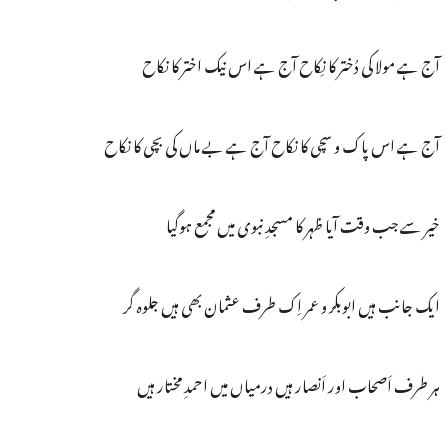
آج ہے مولا کی دُختر کا نِکاح آج ہے اس نیک اختر کا نکاح
آج ہے اس پاک و سچی کا نکاح آج ہے بے ماں کی بچی کا نکاح
خیر سے جب وقت آیا ظہر کا مسجدِ نبوی میں مجمع ہوگیا
ایک جانب ہیں ابوبکر و عمر اِک طرف عثمان بھی ہیں جلوہ گر
ہر طرف اَصحاب اور اَنصار ہیں درمیاں میں احمدِ مختار ہیں