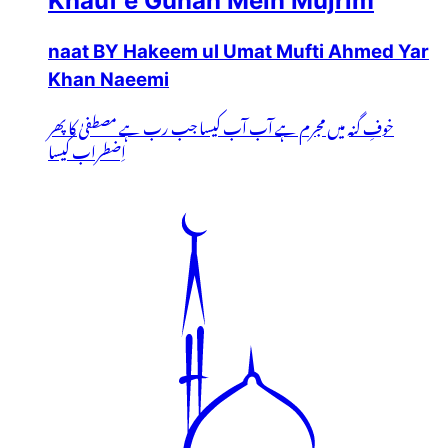
Khauf e Gunah Mein Mujrim
naat BY Hakeem ul Umat Mufti Ahmed Yar
Khan Naeemi
خوفِ گنہ میں مجرم ہے آب آب کیسا جب رب ہے مصطفیٰ کا پھر
اِضطراب کیسا