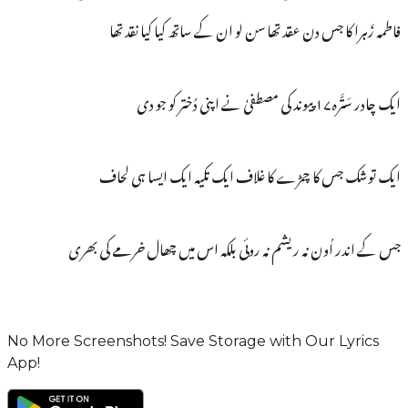
فاطمہ زَہرا کا جس دن عقد تھا سن لو ان کے ساتھ کیا کیا نقد تھا
ایک چادر سَتَّرہ۱۷ پیوند کی مصطفیٰ نے اپنی دُختر کو جو دی
ایک توشک جس کا چمڑے کا غلاف ایک تکیہ ایک ایسا ہی لحاف
جس کے اندر اُون نہ ریشم نہ روئی بلکہ اس میں چھال خرمے کی بھری
No More Screenshots! Save Storage with Our Lyrics
App!