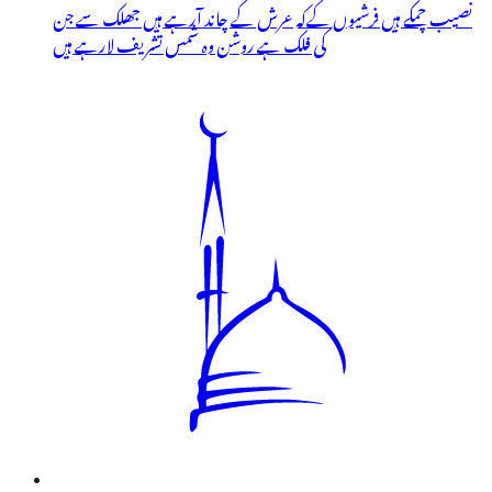
نصیب چمکے ہیں فرشیوں کےکہ عرش کے چاند آرہے ہیں جھلک سے جن
کی فلک ہے روشن وہ شمس تشریف لارہے ہیں