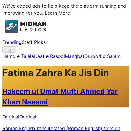
We've added ads to help keep the platform running and
improving for you.
Learn More
Trending
Staff Picks
Login
Hamd e Ta'ala
Naat e Rasool
Manqbat
Durood o Salam
Fatima Zahra Ka Jis Din
Hakeem ul Umat Mufti Ahmed Yar
Khan Naeemi
Original
Original
Roman English
Transliterated (Roman English) Version