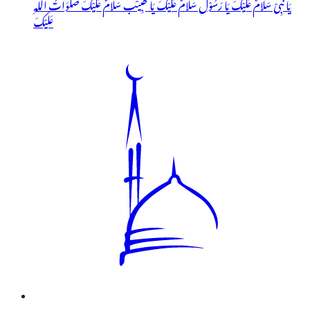
یَا نَبِیْ سَلَامٌ عَلَیْکَ یَا رَسُوْلْ سَلَامٌ عَلَیْکَ یَا حَبِیْب سَلَامٌ عَلَیْکَ صَلَوَاتُ اللہِ
عَلَیْکَ