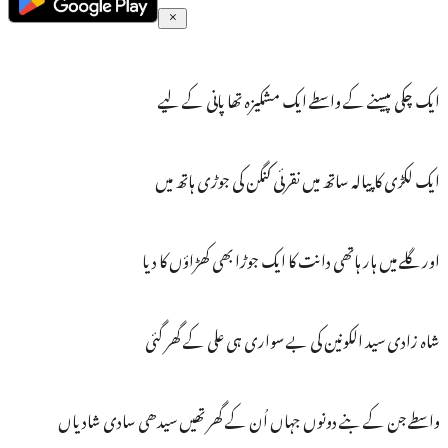
ایک چکی پیسنے کے واسطے ایک مشکیزہ تھا پانی کے لیے
ایک لکڑی کا پیالہ ساتھ میں نقرئی کنگن کی جوڑی ہاتھ میں
اور گلے میں ہار ہاتھی دانت کا ایک جوڑا بھی کھڑاؤں کا دیا
شاہ زادی سید الکونین کی بے سواری ہی علی کے گھر گئی
واسطے جن کے بنے دونوں جہاں اُن کے گھر تھیں سیدھی سادی شادیاں