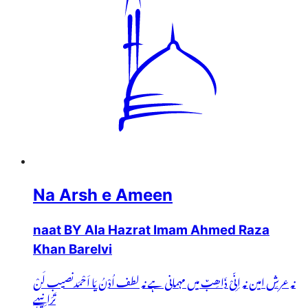
Na Arsh e Ameen
naat BY Ala Hazrat Imam Ahmed Raza
Khan Barelvi
نہ عرشِ امین نہ اِنِّیْ ذَاھِبٌ میں مہمانی ہے نہ لطف اُدْنُ یَا اَحْمَدنصیب لَنْ
تَرَانِیہے