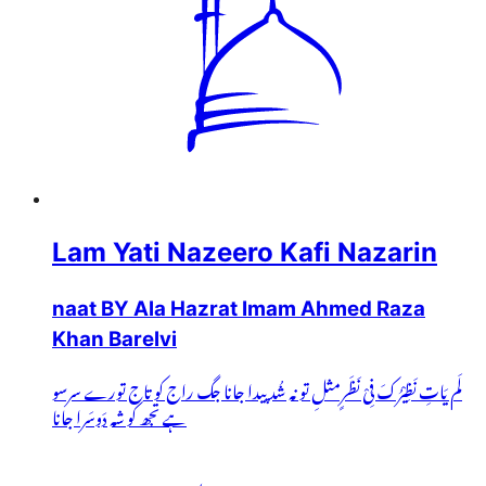
Lam Yati Nazeero Kafi Nazarin
naat BY Ala Hazrat Imam Ahmed Raza
Khan Barelvi
لَم یَاتِ نَظِیْرُکَ فِیْ نَظَرٍمثلِ تو نہ شُد پیدا جانا جگ راج کو تاج تورے سرسو
ہے تجھ کو شہ دَوسَرا جانا