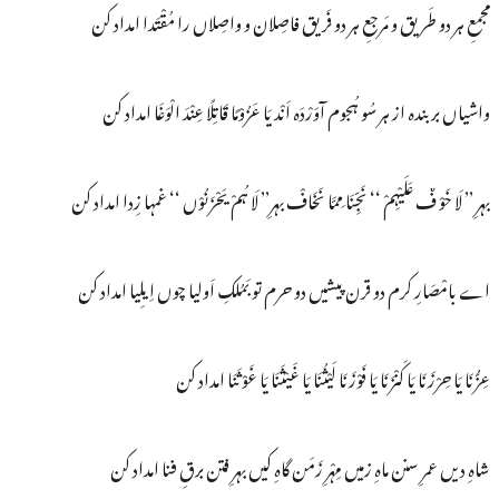
مجمعِ ہر دو طَریق و مَرجعِ ہر دو فَریق فاصِلان و واصِلاں را مُقْتَدا امداد کن
واشیاں بر بندہ از ہر سُو ہُجوم آوَرْدَہ اَنْد یَا عَزُوْمًا قَاتِلًا عِنْدَ الْوَغَا امداد کن
بہرِ ’’ لَا خَوْ فٌ عَلَیْہِمْ ‘‘ نَجِّنَا مِمَّا نَخَافْ بہرِ’’ لَا ہُمْ یَحْزَنُوْں ‘‘ غمہا زِدا امداد کن
اے بامْصَارِ کرم دو قرن پیشیں دو حرم تو بَمُلکِ اَولیا چوں اِیلِیا امداد کن
عِزُّنَا یَا حِرْزَنَا یَا کَنْزَنَا یَا فَوْزَنَا لَیْثُنَا یَا غَیْثَنَا یَا غَوْثَنَا امداد کن
شاہِ دیں عمرِ سنن ماہِ زمیں مِہْرِ زَمَن گاہِ کیں بہرِ فتن برقِ فنا امداد کن