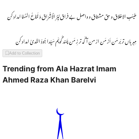
طیّب الاخلاق و حق مشتاق و واصل بے فراق نَــیِّرُ الْاَشْرَاق وَ لَــمَّاعُ السَّنَا امداد کن
مِہرباں تر بَر مَن اَز مَن از من آگَہ تر زِ مَن چَند گُویَم سَیِّدا جُودُ النَّدیٰ امداد کن
Add to Collection
Trending from
Ala Hazrat Imam
Ahmed Raza Khan Barelvi