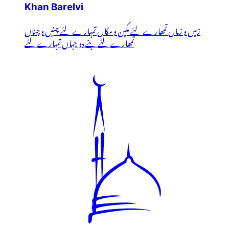
Khan Barelvi
زمیں و زماں تمھارے لئے مکین و مکاں تمہارے لئے چنیں و چناں
تمھارے لئے بنے دو جہاں تمہارے لئے