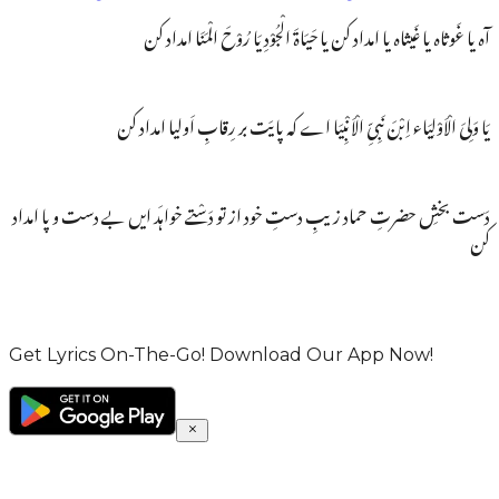
آہ یا غَوثاہ یا غَیثاہ یا امداد کن یا حَیَاۃَ الْجُوْدِ یَا رُوْحَ الْمَنَا امداد کن
یَا وَلِیَ الْاَوْلِیَاء اِبْنَ نَبِیِّ الْاَنْبِیَا اے کہ پایَت بر رِقابِ اَولیا امداد کن
دَست بخشِ حضرتِ حماد زیبِ دستِ خود از تو دَسْتے خواہَد ایں بے دست و پا امداد
کن
Get Lyrics On-The-Go! Download Our App Now!