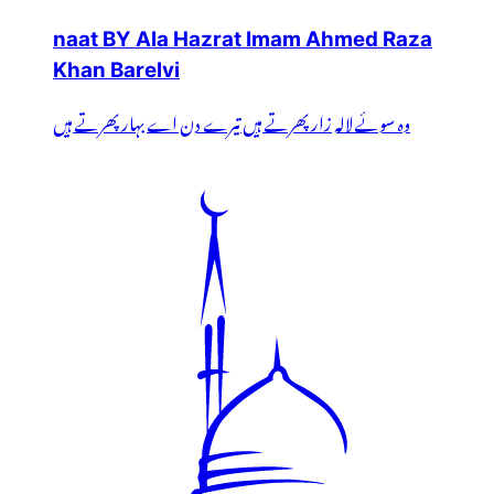
naat BY Ala Hazrat Imam Ahmed Raza
Khan Barelvi
وہ سوئے لالہ زار پھرتے ہیں تیرے دن اے بہار پھرتے ہیں