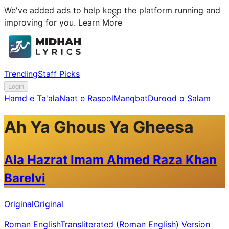
We've added ads to help keep the platform running and
improving for you.
Learn More
Trending
Staff Picks
Login
Hamd e Ta'ala
Naat e Rasool
Manqbat
Durood o Salam
Ah Ya Ghous Ya Gheesa
Ala Hazrat Imam Ahmed Raza Khan
Barelvi
Original
Original
Roman English
Transliterated (Roman English) Version