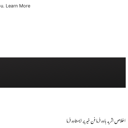
u.
Learn More
اخلاص اثر یہ بادہ فرما فن خیر پر ایستادہ فرما