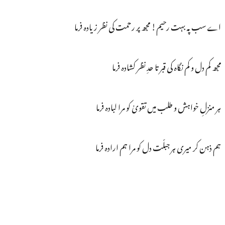
اے سب پہ بہت رحیم! مجھ پر رحمت کی نظر زیادہ فرما
مجھ کم دل و کم نگاہ کی قبر تا حدِ نظر کشادہ فرما
ہر منزلِ خواہش و طلب میں تقویٰ کو مرا لبادہ فرما
ہم ذہن کر میری ہر جبلّت دل کو مرا ہم ارادہ فرما