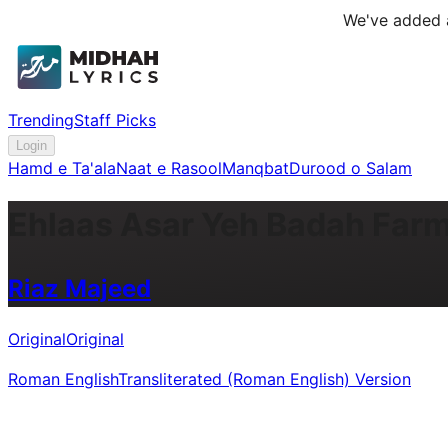
We've added a
Trending
Staff Picks
Login
Hamd e Ta'ala
Naat e Rasool
Manqbat
Durood o Salam
Ehlaas Asar Yeh Badah Far
Riaz Majeed
Original
Original
Roman English
Transliterated (Roman English) Version