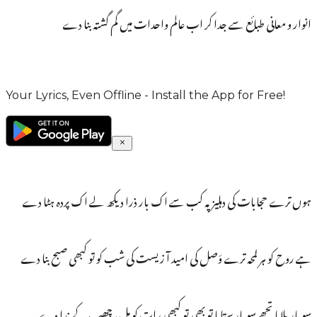
انوار و معانی طبائع سے جدا کر اب عالم واحدات میں گم گشتہ بنا دے
Your Lyrics, Even Offline - Install the App for Free!
ہوں ترے حجابات کی دہلیز پہ کب سے اک بار ذرا دیکھ لے اک پردہ ہٹا دے
ہے روح کو ہر لمحہ ترے وَصل کی امید آ زیست کی شب کو تو کبھی صبح بنا دے
سو بار بلایا تجھے سو بار ستایا تو بھی تو کبھی رات کو مل، چھپ کے ندا دے