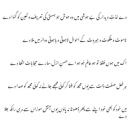
دے لذتِ دیدار کی بے ہوشی میں وہ ہوش جو ہستی کی تعریف و تعین کو گنوا دے
ناسوت و ملکوت و جبروت کے احوال لاہوتی و ہاہوتی دوائر میں ملا دے
اک میں ہوں فقط تو ہو عالمِ ہُو ہو اے حسنِ ازل سارے حجابات اٹھا دے
ہر فعل صفت ذات سے یوں مجھ کو فنا کر کوئی مجھے جانے نہ کوئی مجھ کو صدا دے
میں خود کو بھی خود اپنے سے پھر ڈھونڈ نہ پاؤں یوں آتش سوزاں سے مری راکھ جلا
دے