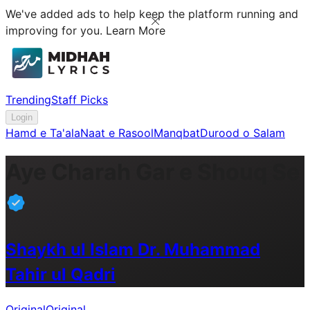
We've added ads to help keep the platform running and
improving for you.
Learn More
Trending
Staff Picks
Login
Hamd e Ta'ala
Naat e Rasool
Manqbat
Durood o Salam
Aye Charah Gar e Shouq Se
Shaykh ul Islam Dr. Muhammad
Tahir ul Qadri
Original
Original