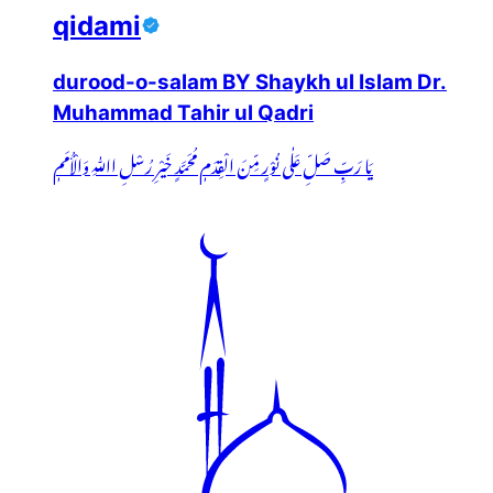
qidami
durood-o-salam BY Shaykh ul Islam Dr.
Muhammad Tahir ul Qadri
یَا رَبِّ صَلِّ عَلٰی نُوْرٍ مِّنَ الْقِدَمٖ مُحَمَّدٍ خَیْرِ رُسْلِ اﷲِ وَالْأُمَمٖ