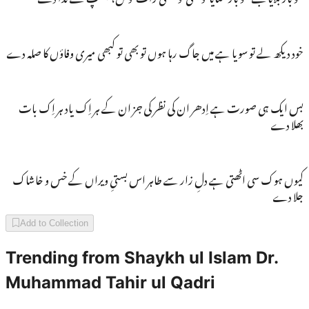
خود دیکھ لے تو سویا ہے میں جاگ رہا ہوں تو بھی تو کبھی میری وفاؤں کا صلہ دے
بس ایک ہی صورت ہے اِدھر ان کی نظر کی جز ان کے ہر اِک یاد ہر اِک بات
بھلا دے
کیوں ہوک سی اٹھتی ہے دلِ زار سے طاہر اس بستیِ ویراں کے خس و خاشاک
جلا دے
Add to Collection
Trending from
Shaykh ul Islam Dr.
Muhammad Tahir ul Qadri