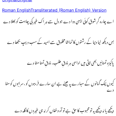
Roman English
Transliterated (Roman English) Version
اے چارہ گرِ شوق کوئی ایسی دوا دے جو دل سے ہر اک غیر کی چاہت کو بھلا دے
بس دیکھ لیا دنیا کے رشتوں کا تماشا مخلوق سے امید کے سب دیپ بجھا دے
پاکیزہ تمنائیں بھی لاتی ہیں اداسی ہر ذوقِ طلب، ذوقِ تمنا مٹا دے
کیوں نیک گمانوں کے سہارے پہ جیئے ہے ان سارے فریبوں کو ،سرابوں کو مٹا
دے
دیکھے یا نہ دیکھے یہ تو محبوب کا حق ہے تو آہ و فغاں کر نہ ہی غیروں کا گلہ دے