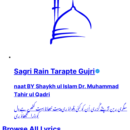
Sagri Rain Tarapte Gujri
naat BY Shaykh ul Islam Dr. Muhammad
Tahir ul Qadri
سگری رین تڑپتے گُزری اُن کو کئی بُلواؤ ری پیت نبھانا بہت کٹھن ہے دل
کو ذرا سمجھاؤ ری
Browse All Lyrics