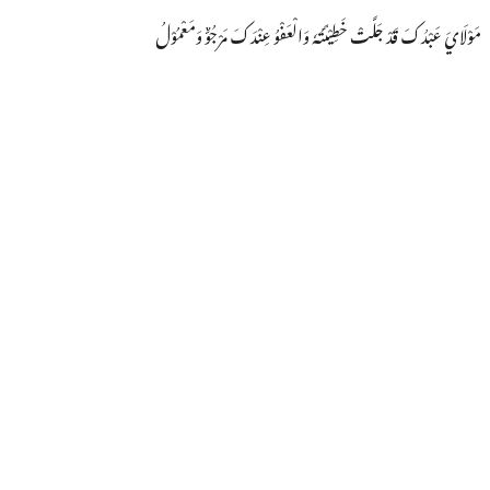
مَوْلَايَ عَبْدُکَ قَدْ جَلَّتْ خَطِیْئَتُہٗ وَالْعَفْوُ عِنْدَکَ مَرْجُوٌّ وَمَعْمُوْلُ