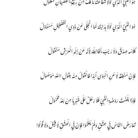
ہُوَ النَّبِيُّ الَّذِي لَوْلَا شَفَاعَتُہٗ مَا فُکَّ مِنْ رِبْقَةِ الْعِصْیَانِ مَغْلُوْلُ
ہُوَ النَّبِيُّ الَّذِي لَوْلَا ہِدَایَتُہٗ لَمَا انْجَلٰی عَنْ ذَوِي التَّضْلِیْلِ مَسْؤُوْلُ
کَلَامُہ صِدْقٌ وَلَا رَیْبَ یُخَالِطُہٗ لِأَنَّہ عَنْ إِلٰہِ الْعَرْشِ مَنْقُوْلُ
فَإِنَّ مَنْطِقَہ لَا عَنِ الْہَوٰی أَبَدًا فَالْقَوْلُ مِنْہ بِقَوْلِ اﷲِ مَوْصُوْلُ
فَاِذَا بَلَغَتْ رَوْضَةِ النَّبِيّ فَلَا رَحْلٌ عَلٰی ظَہْرِہَا مِنْ بَعْدُ مَحْمُوْلُ
تَعَارَضَ النَّاسُ فِي عِشْقٍ وَلَمْ یَعْلَمُوْا فَإِنَّ فِي الْعِشْقِ لَا قِیْلَ وَلَا قُوْلُوْا