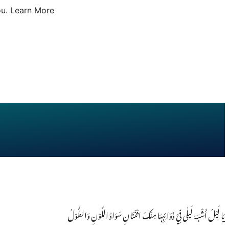
u.
Learn More
یَا لَیْلُ أَشْبَہَ لَیلٰی فِيْ ذَوَائِبِہَا مِنْکَ اثْنَتَانِ سَوَادُ اللَّوْنِ وَالطُّوْلُ