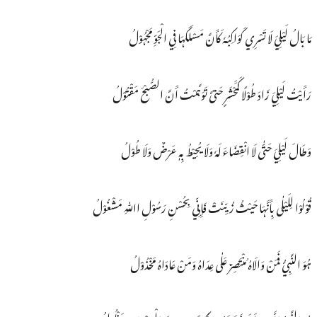
مَا بَالُ لَیْلِيَ لَا تَسْرِي کَوَاکِبُہٗ کَأَنَّ مَسْلَکَہَا فِي الْجَوِّ مَجْہُوْلُ
رَأَیْتُ لَیْلِيَ زَادَ طُوْلًا کَمََحْشَرٍ حَتیَّ تَوَہَّمْتُ أَنَّ الصُّبْحَ مَقْتُوْلُ
وَطَالَ لَیْلِيَ حَتّٰی لَا انْقِضَاءَ لَہٗ وَلَا یُحِیْطُ بِهٖ عَرْضٌ وَلَا طُوْلُ
قُوْلُوْا لِلَیْلٰی بِأَنَّہَا حَیْثُ زُیِّنَتْ فَإِنِّي بِحُسْنِ رَسُوْلِ اﷲِ مَشْغُوْلُ
ہُوَ النَّبِيُّ فَمَنْ وَالَاہُ مُنْتَصِرٌ عَلٰی عِدَاہُ وَمَنْ عَادَاہُ مَخْذُوْلُ