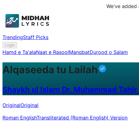
We've added a
Trending
Staff Picks
Login
Hamd e Ta'ala
Naat e Rasool
Manqbat
Durood o Salam
Alqaseeda tu Lailah
Shaykh ul Islam Dr. Muhammad Tahir 
Original
Original
Roman English
Transliterated (Roman English) Version