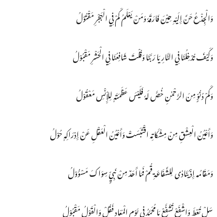
وَالْجِذْعُ حَنَّ إِلَیْہِ حِیْنَ فَارَقَہٗ وَمَنْ یَعْلَمُ کَمْ فِي الْہَجْرِ مَقْتُوْلُ
وَکَیْفَ تُدْخِلُنَا فِي النَّارِ یَا رَبَّنَا وَقُلْتَ شَافِعُنَا فِي الْحَشْرِ مَقْبُوْلُ
وَکَمْ دُنُوٍّ مِنَ الرَّحْمٰنِ خُصَّ لَہٗ فَلَیْسَ عَظَمَتَہٖ لِلإِْنْسِ مَعْقُوْلُ
وَأَعْیُنُ الْعِشْقِ مِنْ مِشْکَاتِہ اقْتَبَسَتْ وَأَعْیُنُ الْعَقْلِ عَنْ إِدْرَاکِہٖ حُوْلُ
وَمَقَامُہ إِذْ یُنَادٰی لِلشَّفَاعَةِ قُمْ فَمَا أَحَدٌ مِنْ نَبِيٍّ سِوَاکَ مَسْؤُوْلُ
سَلْ تُعْطَ وَاشْفَعْ تُشَفَّعْ یَا مُحَمَّدُ فِي یَوْمِ الْمَعَادِ فَقُلْ وَالْقَوْلُ مَقْبُوْلُ