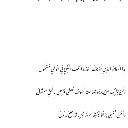
ہٰذَا الْمَقَامُ الَّذِي لَمْ یُعْطَہ أَحَدٌ ہٰذَا نَعْتُ النَّبِيِّ فِي الْوَحْيِ مَشْمُوْلُ
وَلَنْ یُّتْرَکَ مَنْ یَرْجُوْ شَفَاعَتَهٗ لَسَوْفَ تُعْطٰی فَتَرْضٰی بِالْحَقِّ مَنْقُوْلُ
وَأُمَّتِي أُمَّتِي یَدْعُوْ لِیُنْقِذَہُمْ ہٰذَ خَبَرٌ بِہٖ قَدْ صَحَّ مَدْلُوْلُ