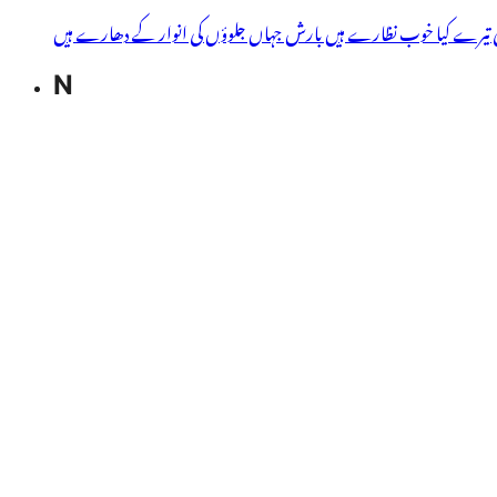
 تیرے کیا خوب نظارے ہیں بارش جہاں جلوؤں کی انوار کے دھارے ہیں
N