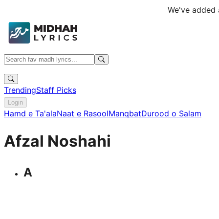
We've added a
Trending
Staff Picks
Login
Hamd e Ta'ala
Naat e Rasool
Manqbat
Durood o Salam
Afzal Noshahi
A